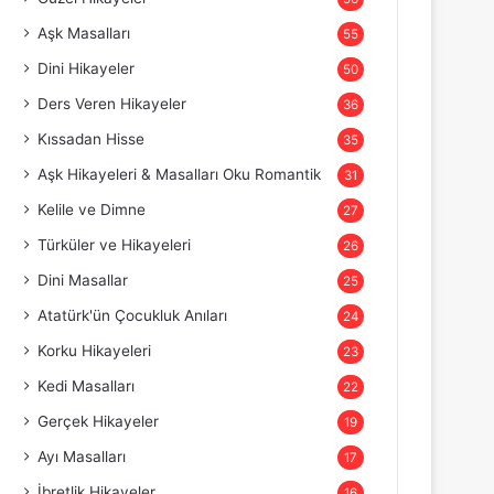
Aşk Masalları
55
Dini Hikayeler
50
Ders Veren Hikayeler
36
Kıssadan Hisse
35
Aşk Hikayeleri & Masalları Oku Romantik
31
Kelile ve Dimne
27
Türküler ve Hikayeleri
26
Dini Masallar
25
Atatürk'ün Çocukluk Anıları
24
Korku Hikayeleri
23
Kedi Masalları
22
Gerçek Hikayeler
19
Ayı Masalları
17
İbretlik Hikayeler
16