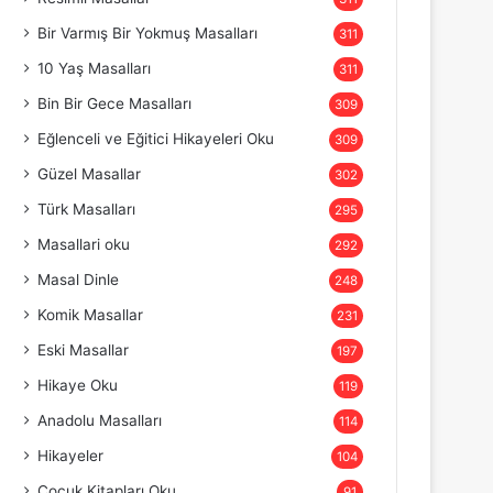
Bir Varmış Bir Yokmuş Masalları
311
10 Yaş Masalları
311
Bin Bir Gece Masalları
309
Eğlenceli ve Eğitici Hikayeleri Oku
309
Güzel Masallar
302
Türk Masalları
295
Masallari oku
292
Masal Dinle
248
Komik Masallar
231
Eski Masallar
197
Hikaye Oku
119
Anadolu Masalları
114
Hikayeler
104
Çocuk Kitapları Oku
91