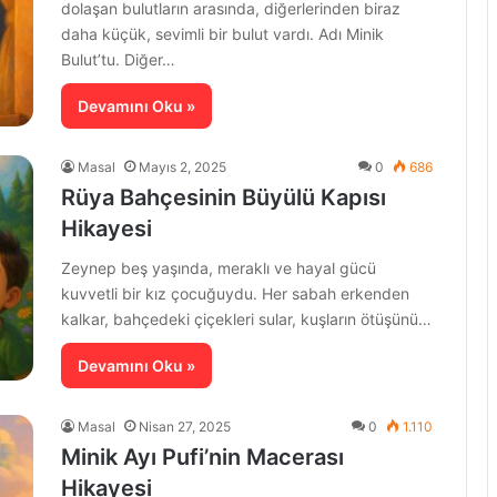
dolaşan bulutların arasında, diğerlerinden biraz
daha küçük, sevimli bir bulut vardı. Adı Minik
Bulut’tu. Diğer…
Devamını Oku »
Masal
Mayıs 2, 2025
0
686
Rüya Bahçesinin Büyülü Kapısı
Hikayesi
Zeynep beş yaşında, meraklı ve hayal gücü
kuvvetli bir kız çocuğuydu. Her sabah erkenden
kalkar, bahçedeki çiçekleri sular, kuşların ötüşünü…
Devamını Oku »
Masal
Nisan 27, 2025
0
1.110
Minik Ayı Pufi’nin Macerası
Hikayesi