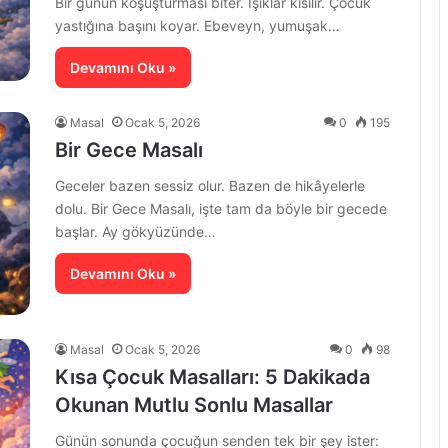
Bir günün koşuşturması biter. Işıklar kısılır. Çocuk
yastığına başını koyar. Ebeveyn, yumuşak…
Devamını Oku »
Masal
Ocak 5, 2026
0
195
Bir Gece Masalı
Geceler bazen sessiz olur. Bazen de hikâyelerle
dolu. Bir Gece Masalı, işte tam da böyle bir gecede
başlar. Ay gökyüzünde…
Devamını Oku »
Masal
Ocak 5, 2026
0
98
Kısa Çocuk Masalları: 5 Dakikada
Okunan Mutlu Sonlu Masallar
Günün sonunda çocuğun senden tek bir şey ister: