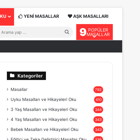
OKU
YENİ MASALLAR
AŞK MASALLARI
9
POPÜLER
Arama
MASALLAR
yap
...
Kategoriler
Masallar
792
Uyku Masalları ve Hikayeleri Oku
410
3 Yaş Masalları ve Hikayeleri Oku
344
4 Yaş Masalları ve Hikayeleri Oku
343
Bebek Masalları ve Hikayeleri Oku
343
Eğitici ve Zeka Geliştirici Masallar Oku
336