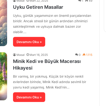
Masal
Mart 22, 2025
1
49
Uyku Getiren Masallar
Uyku, günlük yaşamımızın en önemli parçalarından
biridir. Ancak stresli bir günün ardından zihnimizi
sakinleştirmek ve uykuya dalmak bazen zor
olabilir.…
Devamını Oku »
Masal
Mart 16, 2025
0
1.115
Minik Kedi ve Büyük Macerası
Hikayesi
Bir varmış, bir yokmuş. Küçük bir köyün renkli
evlerinden birinde, Minik Kedi adında sevimli bir
yavru kedi yaşarmış. Minik Kedi’nin…
Devamını Oku »