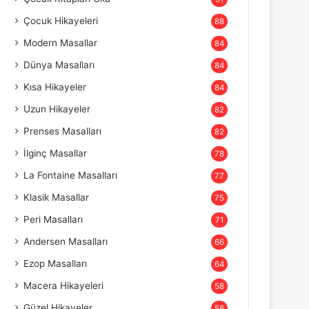
Çocuk Hikayeleri
88
Modern Masallar
84
Dünya Masalları
84
Kısa Hikayeler
84
Uzun Hikayeler
82
Prenses Masalları
82
İlginç Masallar
78
La Fontaine Masalları
77
Klasik Masallar
75
Peri Masalları
71
Andersen Masalları
66
Ezop Masalları
64
Macera Hikayeleri
58
Güzel Hikayeler
56