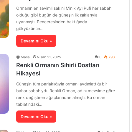
Ormanın en sevimli sakini Minik Ayı Pufi her sabah
olduğu gibi bugün de güneşin ilk ışıklarıyla
uyanmıştı. Penceresinden baktığında
gökyüzünün…
Devamını Oku »
Masal
Nisan 21, 2025
0
793
Renkli Ormanın Sihirli Dostları
Hikayesi
Güneşin tüm parlaklığıyla ormanı aydınlattığı bir
bahar sabahıydı. Renkli Orman, adını mevsime göre
renk değiştiren ağaçlarından almıştı. Bu orman
tabiatındaki…
Devamını Oku »