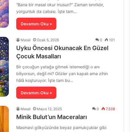
“Bana bir masal okur musun?” Zaman sınırlıdır,
yorgunluk da cabası. İşte tam…
Devamını Oku »
Masal
Ocak 5, 2026
0
101
Uyku Öncesi Okunacak En Güzel
Çocuk Masalları
Bir çocuğun yatağa gitmek istemediği o anı
biliyorsun, değil mi? Gözler yarı kapalı ama zihin
hâlâ koşturuyor. İşte tam bu…
Devamını Oku »
Masal
Mayıs 12, 2025
0
7.538
Minik Bulut’un Maceraları
Masmavi gökyüzünde beyaz pamukçuklar gibi