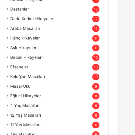
Destanlar
15
Dede Korkut Hikayeleri
12
Araba Masalları
12
İlginç Hikayeler
11
Aşk Hikayeleri
11
Bebek Hikayeleri
10
Efsaneler
10
Keloğlan Masalları
10
Masal Oku
9
Eğitici Hikayeler
8
4 Yaş Masalları
6
12 Yaş Masalları
6
11 Yaş Masalları
6
Aile Masalları
5