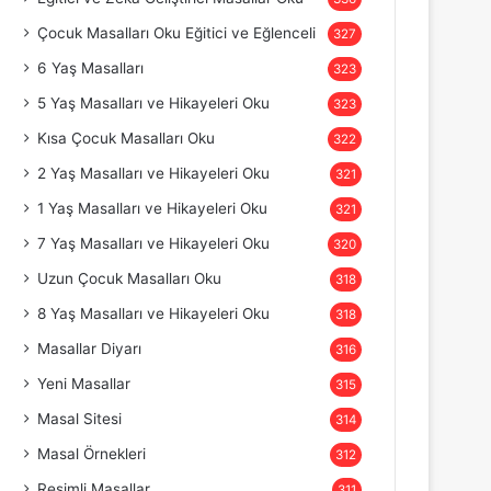
Çocuk Masalları Oku Eğitici ve Eğlenceli
327
6 Yaş Masalları
323
5 Yaş Masalları ve Hikayeleri Oku
323
Kısa Çocuk Masalları Oku
322
2 Yaş Masalları ve Hikayeleri Oku
321
1 Yaş Masalları ve Hikayeleri Oku
321
7 Yaş Masalları ve Hikayeleri Oku
320
Uzun Çocuk Masalları Oku
318
8 Yaş Masalları ve Hikayeleri Oku
318
Masallar Diyarı
316
Yeni Masallar
315
Masal Sitesi
314
Masal Örnekleri
312
Resimli Masallar
311