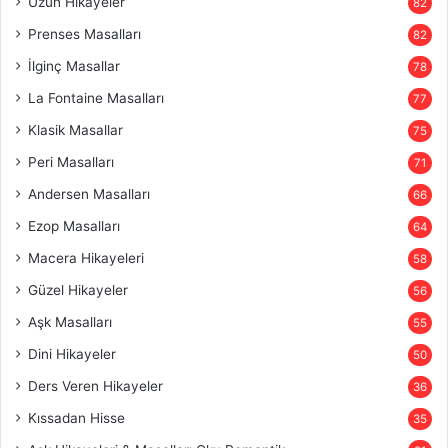
Uzun Hikayeler
82
Prenses Masalları
82
İlginç Masallar
78
La Fontaine Masalları
77
Klasik Masallar
75
Peri Masalları
71
Andersen Masalları
66
Ezop Masalları
64
Macera Hikayeleri
58
Güzel Hikayeler
56
Aşk Masalları
55
Dini Hikayeler
50
Ders Veren Hikayeler
36
Kıssadan Hisse
35