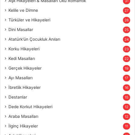
Aşk Hikayeleri & Masalları Oku Romantik
31
Kelile ve Dimne
27
Türküler ve Hikayeleri
26
Dini Masallar
25
Atatürk'ün Çocukluk Anıları
24
Korku Hikayeleri
23
Kedi Masalları
22
Gerçek Hikayeler
19
Ayı Masalları
17
İbretlik Hikayeler
16
Destanlar
15
Dede Korkut Hikayeleri
12
Araba Masalları
12
İlginç Hikayeler
11