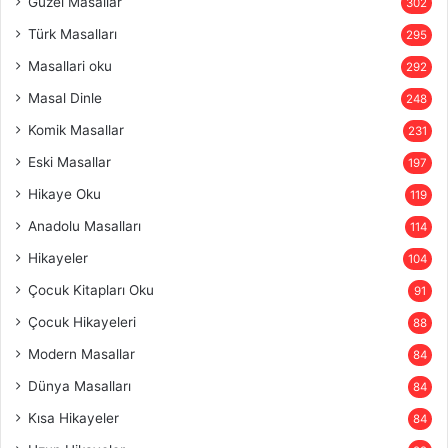
Güzel Masallar
302
Türk Masalları
295
Masallari oku
292
Masal Dinle
248
Komik Masallar
231
Eski Masallar
197
Hikaye Oku
119
Anadolu Masalları
114
Hikayeler
104
Çocuk Kitapları Oku
91
Çocuk Hikayeleri
88
Modern Masallar
84
Dünya Masalları
84
Kısa Hikayeler
84