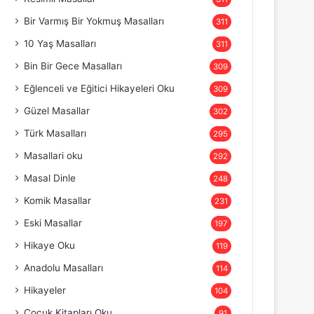
Bir Varmış Bir Yokmuş Masalları
311
10 Yaş Masalları
311
Bin Bir Gece Masalları
309
Eğlenceli ve Eğitici Hikayeleri Oku
309
Güzel Masallar
302
Türk Masalları
295
Masallari oku
292
Masal Dinle
248
Komik Masallar
231
Eski Masallar
197
Hikaye Oku
119
Anadolu Masalları
114
Hikayeler
104
Çocuk Kitapları Oku
91