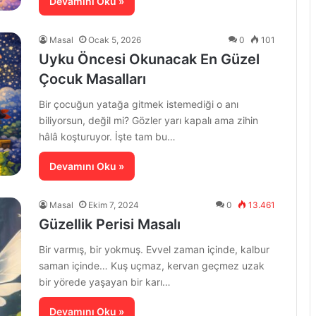
Devamını Oku »
Masal
Ocak 5, 2026
0
101
Uyku Öncesi Okunacak En Güzel
Çocuk Masalları
Bir çocuğun yatağa gitmek istemediği o anı
biliyorsun, değil mi? Gözler yarı kapalı ama zihin
hâlâ koşturuyor. İşte tam bu…
Devamını Oku »
Masal
Ekim 7, 2024
0
13.461
Güzellik Perisi Masalı
Bir varmış, bir yokmuş. Evvel zaman içinde, kalbur
saman içinde… Kuş uçmaz, kervan geçmez uzak
bir yörede yaşayan bir karı…
Devamını Oku »