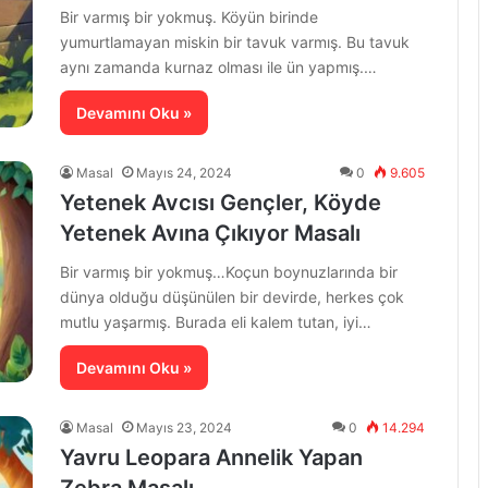
Bir varmış bir yokmuş. Köyün birinde
yumurtlamayan miskin bir tavuk varmış. Bu tavuk
aynı zamanda kurnaz olması ile ün yapmış.…
Devamını Oku »
Masal
Mayıs 24, 2024
0
9.605
Yetenek Avcısı Gençler, Köyde
Yetenek Avına Çıkıyor Masalı
Bir varmış bir yokmuş…Koçun boynuzlarında bir
dünya olduğu düşünülen bir devirde, herkes çok
mutlu yaşarmış. Burada eli kalem tutan, iyi…
Devamını Oku »
Masal
Mayıs 23, 2024
0
14.294
Yavru Leopara Annelik Yapan