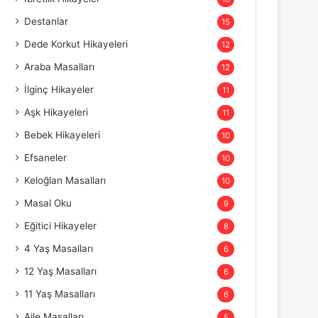
Destanlar
15
Dede Korkut Hikayeleri
12
Araba Masalları
12
İlginç Hikayeler
11
Aşk Hikayeleri
11
Bebek Hikayeleri
10
Efsaneler
10
Keloğlan Masalları
10
Masal Oku
9
Eğitici Hikayeler
8
4 Yaş Masalları
6
12 Yaş Masalları
6
11 Yaş Masalları
6
Aile Masalları
5