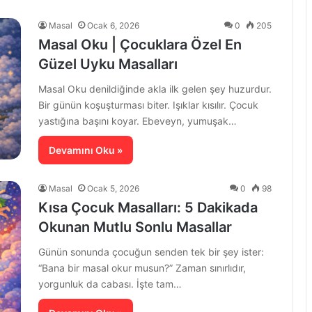
Masal
Ocak 6, 2026
0
205
Masal Oku | Çocuklara Özel En
Güzel Uyku Masalları
Masal Oku denildiğinde akla ilk gelen şey huzurdur.
Bir günün koşuşturması biter. Işıklar kısılır. Çocuk
yastığına başını koyar. Ebeveyn, yumuşak…
Devamını Oku »
Masal
Ocak 5, 2026
0
98
Kısa Çocuk Masalları: 5 Dakikada
Okunan Mutlu Sonlu Masallar
Günün sonunda çocuğun senden tek bir şey ister:
“Bana bir masal okur musun?” Zaman sınırlıdır,
yorgunluk da cabası. İşte tam…