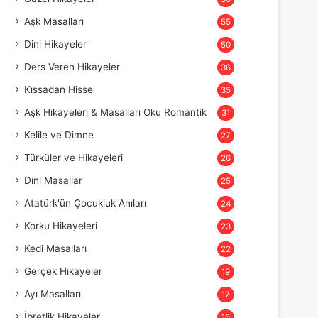
Aşk Masalları
55
Dini Hikayeler
50
Ders Veren Hikayeler
36
Kıssadan Hisse
35
Aşk Hikayeleri & Masalları Oku Romantik
31
Kelile ve Dimne
27
Türküler ve Hikayeleri
26
Dini Masallar
25
Atatürk'ün Çocukluk Anıları
24
Korku Hikayeleri
23
Kedi Masalları
22
Gerçek Hikayeler
19
Ayı Masalları
17
İbretlik Hikayeler
16