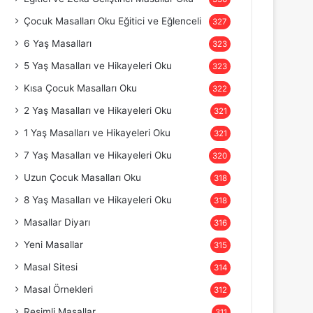
Çocuk Masalları Oku Eğitici ve Eğlenceli
327
6 Yaş Masalları
323
5 Yaş Masalları ve Hikayeleri Oku
323
Kısa Çocuk Masalları Oku
322
2 Yaş Masalları ve Hikayeleri Oku
321
1 Yaş Masalları ve Hikayeleri Oku
321
7 Yaş Masalları ve Hikayeleri Oku
320
Uzun Çocuk Masalları Oku
318
8 Yaş Masalları ve Hikayeleri Oku
318
Masallar Diyarı
316
Yeni Masallar
315
Masal Sitesi
314
Masal Örnekleri
312
Resimli Masallar
311