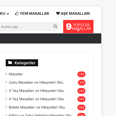
OKU
YENİ MASALLAR
AŞK MASALLARI
9
POPÜLER
Arama
MASALLAR
yap
...
Kategoriler
Masallar
792
Uyku Masalları ve Hikayeleri Oku
410
3 Yaş Masalları ve Hikayeleri Oku
344
4 Yaş Masalları ve Hikayeleri Oku
343
Bebek Masalları ve Hikayeleri Oku
343
Eğitici ve Zeka Geliştirici Masallar Oku
336