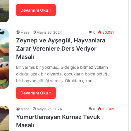
Devamını Oku »
Masal
Mayıs 26, 2024
0
30.081
Zeynep ve Ayşegül, Hayvanlara
Zarar Verenlere Ders Veriyor
Masalı
Bir varmış bir yokmuş…Gide gide bitmez yolların
olduğu uzak bir diyarda, çocukların bolca olduğu
bir hayvan çiftliği varmış. Okuldan çıkan…
Devamını Oku »
Masal
Mayıs 25, 2024
0
33.369
Yumurtlamayan Kurnaz Tavuk
Masalı