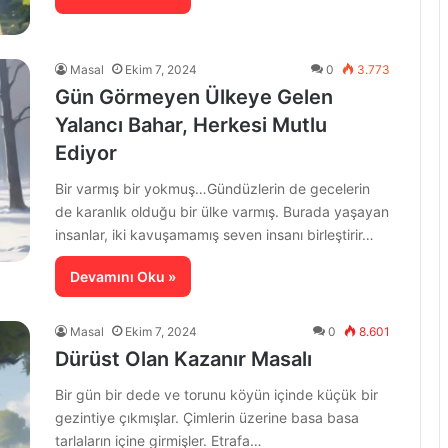
Masal
Ekim 7, 2024
0
3.773
Gün Görmeyen Ülkeye Gelen
Yalancı Bahar, Herkesi Mutlu
Ediyor
Bir varmış bir yokmuş…Gündüzlerin de gecelerin
de karanlık olduğu bir ülke varmış. Burada yaşayan
insanlar, iki kavuşamamış seven insanı birleştirir…
Devamını Oku »
Masal
Ekim 7, 2024
0
8.601
Dürüst Olan Kazanır Masalı
Bir gün bir dede ve torunu köyün içinde küçük bir
gezintiye çıkmışlar. Çimlerin üzerine basa basa
tarlaların içine girmişler. Etrafa…