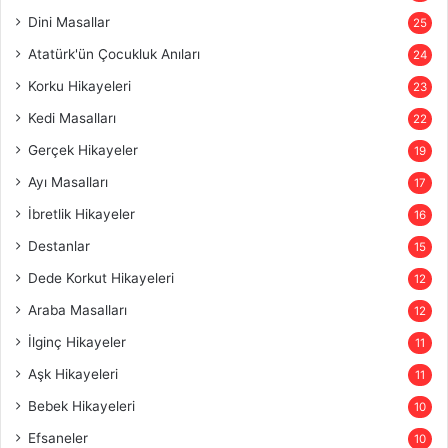
Dini Masallar
25
Atatürk'ün Çocukluk Anıları
24
Korku Hikayeleri
23
Kedi Masalları
22
Gerçek Hikayeler
19
Ayı Masalları
17
İbretlik Hikayeler
16
Destanlar
15
Dede Korkut Hikayeleri
12
Araba Masalları
12
İlginç Hikayeler
11
Aşk Hikayeleri
11
Bebek Hikayeleri
10
Efsaneler
10