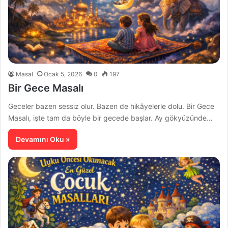
Masal
Ocak 5, 2026
0
197
Bir Gece Masalı
Geceler bazen sessiz olur. Bazen de hikâyelerle dolu. Bir Gece
Masalı, işte tam da böyle bir gecede başlar. Ay gökyüzünde…
Devamını Oku »