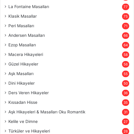
La Fontaine Masalları
77
Klasik Masallar
75
Peri Masalları
71
Andersen Masalları
66
Ezop Masalları
64
Macera Hikayeleri
58
Güzel Hikayeler
56
Aşk Masalları
55
Dini Hikayeler
50
Ders Veren Hikayeler
36
Kıssadan Hisse
35
Aşk Hikayeleri & Masalları Oku Romantik
31
Kelile ve Dimne
27
Türküler ve Hikayeleri
26