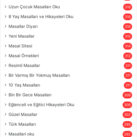
Uzun Çocuk Masalları Oku
318
8 Yaş Masalları ve Hikayeleri Oku
318
Masallar Diyarı
316
Yeni Masallar
315
Masal Sitesi
314
Masal Örnekleri
312
Resimli Masallar
311
Bir Varmış Bir Yokmuş Masalları
311
10 Yaş Masalları
311
Bin Bir Gece Masalları
309
Eğlenceli ve Eğitici Hikayeleri Oku
309
Güzel Masallar
302
Türk Masalları
295
Masallari oku
292