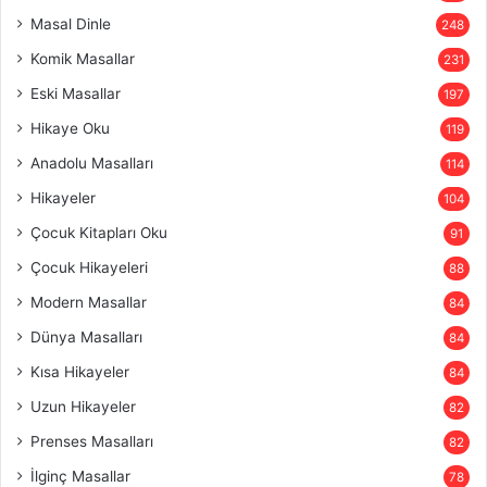
Masal Dinle
248
Komik Masallar
231
Eski Masallar
197
Hikaye Oku
119
Anadolu Masalları
114
Hikayeler
104
Çocuk Kitapları Oku
91
Çocuk Hikayeleri
88
Modern Masallar
84
Dünya Masalları
84
Kısa Hikayeler
84
Uzun Hikayeler
82
Prenses Masalları
82
İlginç Masallar
78