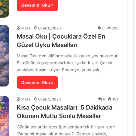
Devamını Oku »
Masal
Ocak 6, 2026
0
208
Masal Oku | Çocuklara Özel En
Güzel Uyku Masalları
Masal Oku denildiğinde akla ilk gelen şey huzurdur.
Bir günün koşuşturması biter. Işıklar kısılır. Çocuk
yastığına başını koyar. Ebeveyn, yumuşak…
Devamını Oku »
Masal
Ocak 5, 2026
0
101
Kısa Çocuk Masalları: 5 Dakikada
Okunan Mutlu Sonlu Masallar
Günün sonunda çocuğun senden tek bir şey ister:
“Bana bir masal okur musun?” Zaman sınırlıdır,