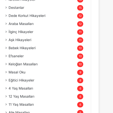
Destanlar
15
Dede Korkut Hikayeleri
12
Araba Masalları
12
İlginç Hikayeler
11
Aşk Hikayeleri
11
Bebek Hikayeleri
10
Efsaneler
10
Keloğlan Masalları
10
Masal Oku
9
Eğitici Hikayeler
8
4 Yaş Masalları
6
12 Yaş Masalları
6
11 Yaş Masalları
6
Aile Masalları
5