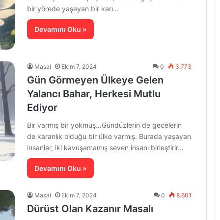
bir yörede yaşayan bir karı…
Devamını Oku »
Masal
Ekim 7, 2024
0
3.773
Gün Görmeyen Ülkeye Gelen
Yalancı Bahar, Herkesi Mutlu
Ediyor
Bir varmış bir yokmuş…Gündüzlerin de gecelerin
de karanlık olduğu bir ülke varmış. Burada yaşayan
insanlar, iki kavuşamamış seven insanı birleştirir…
Devamını Oku »
Masal
Ekim 7, 2024
0
8.601
Dürüst Olan Kazanır Masalı