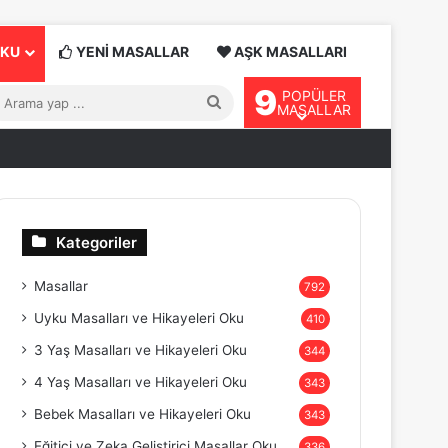
OKU
YENİ MASALLAR
AŞK MASALLARI
9
POPÜLER
Arama
MASALLAR
yap
...
Kategoriler
Masallar
792
Uyku Masalları ve Hikayeleri Oku
410
3 Yaş Masalları ve Hikayeleri Oku
344
4 Yaş Masalları ve Hikayeleri Oku
343
Bebek Masalları ve Hikayeleri Oku
343
Eğitici ve Zeka Geliştirici Masallar Oku
336