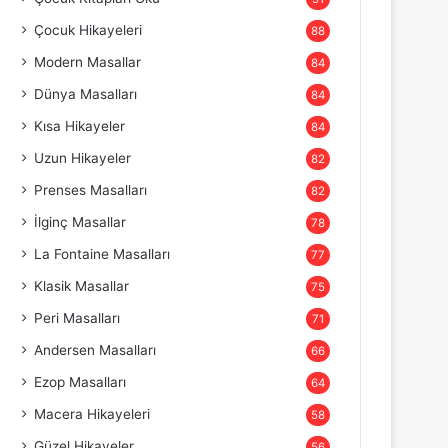
Çocuk Hikayeleri
88
Modern Masallar
84
Dünya Masalları
84
Kısa Hikayeler
84
Uzun Hikayeler
82
Prenses Masalları
82
İlginç Masallar
78
La Fontaine Masalları
77
Klasik Masallar
75
Peri Masalları
71
Andersen Masalları
66
Ezop Masalları
64
Macera Hikayeleri
58
Güzel Hikayeler
56