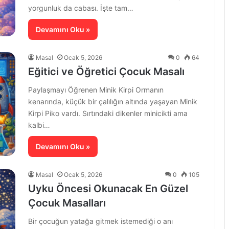
yorgunluk da cabası. İşte tam…
Devamını Oku »
Masal
Ocak 5, 2026
0
64
Eğitici ve Öğretici Çocuk Masalı
Paylaşmayı Öğrenen Minik Kirpi Ormanın
kenarında, küçük bir çalılığın altında yaşayan Minik
Kirpi Piko vardı. Sırtındaki dikenler minicikti ama
kalbi…
Devamını Oku »
Masal
Ocak 5, 2026
0
105
Uyku Öncesi Okunacak En Güzel
Çocuk Masalları
Bir çocuğun yatağa gitmek istemediği o anı