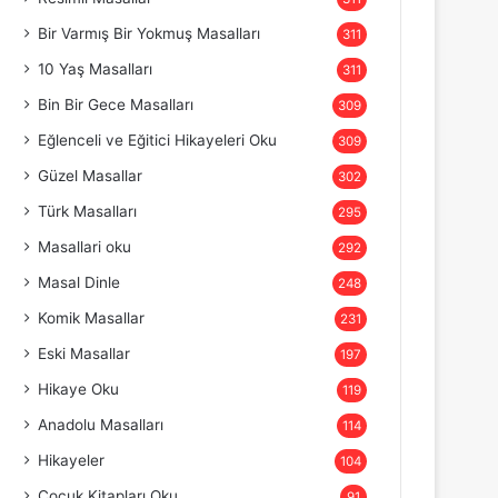
Bir Varmış Bir Yokmuş Masalları
311
10 Yaş Masalları
311
Bin Bir Gece Masalları
309
Eğlenceli ve Eğitici Hikayeleri Oku
309
Güzel Masallar
302
Türk Masalları
295
Masallari oku
292
Masal Dinle
248
Komik Masallar
231
Eski Masallar
197
Hikaye Oku
119
Anadolu Masalları
114
Hikayeler
104
Çocuk Kitapları Oku
91