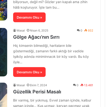
biliyorsun, değil mi? Gözler yarı kapalı ama zihin
hâlâ koşturuyor. İşte tam bu…
Devamını Oku »
Masal
Nisan 6, 2025
0
932
Gölge Ağacı’nın Sırrı
Hiç kimsenin bilmediği, haritaların bile
göstermediği, zamanın farklı aktığı bir vadide
Işılköy adında miniminnacık bir köy vardı. Bu köy
öyle…
Devamını Oku »
Masal
Ekim 7, 2024
0
13.461
Güzellik Perisi Masalı
Bir varmış, bir yokmuş. Evvel zaman içinde, kalbur
saman içinde… Kuş uçmaz, kervan geçmez uzak