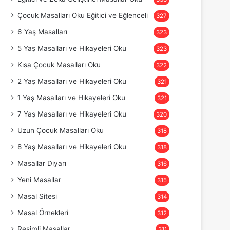
Çocuk Masalları Oku Eğitici ve Eğlenceli
327
6 Yaş Masalları
323
5 Yaş Masalları ve Hikayeleri Oku
323
Kısa Çocuk Masalları Oku
322
2 Yaş Masalları ve Hikayeleri Oku
321
1 Yaş Masalları ve Hikayeleri Oku
321
7 Yaş Masalları ve Hikayeleri Oku
320
Uzun Çocuk Masalları Oku
318
8 Yaş Masalları ve Hikayeleri Oku
318
Masallar Diyarı
316
Yeni Masallar
315
Masal Sitesi
314
Masal Örnekleri
312
Resimli Masallar
311