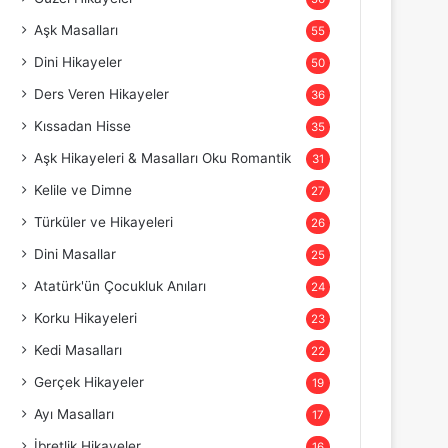
Aşk Masalları
55
Dini Hikayeler
50
Ders Veren Hikayeler
36
Kıssadan Hisse
35
Aşk Hikayeleri & Masalları Oku Romantik
31
Kelile ve Dimne
27
Türküler ve Hikayeleri
26
Dini Masallar
25
Atatürk'ün Çocukluk Anıları
24
Korku Hikayeleri
23
Kedi Masalları
22
Gerçek Hikayeler
19
Ayı Masalları
17
İbretlik Hikayeler
16