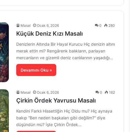
Masal
Ocak 6, 2026
0
280
Küçük Deniz Kızı Masalı
Denizlerin Altında Bir Hayal Kurucu Hiç denizin altını
merak ettin mi? Rengârenk balıkların, parlayan
mercanların ve gizemli deniz canlılarının yaşadığı…
Devamını Oku »
Masal
Ocak 6, 2026
0
162
Çirkin Ördek Yavrusu Masalı
Kendini Farklı Hissettiğin Hiç Oldu mu? Hiç aynaya
bakıp “Ben neden başkaları gibi değilim?” diye
düşündün mü? İşte Çirkin Ördek…