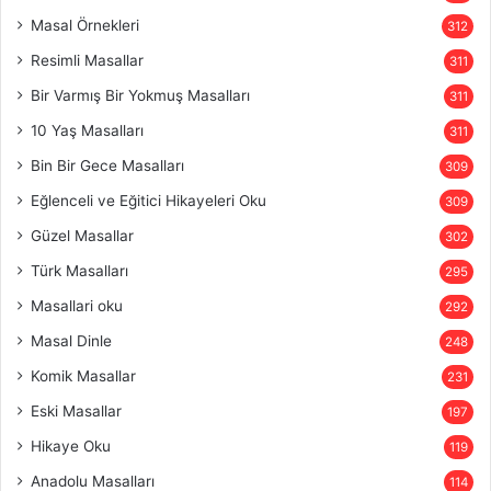
Masal Örnekleri
312
Resimli Masallar
311
Bir Varmış Bir Yokmuş Masalları
311
10 Yaş Masalları
311
Bin Bir Gece Masalları
309
Eğlenceli ve Eğitici Hikayeleri Oku
309
Güzel Masallar
302
Türk Masalları
295
Masallari oku
292
Masal Dinle
248
Komik Masallar
231
Eski Masallar
197
Hikaye Oku
119
Anadolu Masalları
114