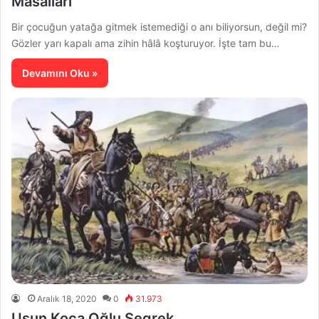
Masalları
Bir çocuğun yatağa gitmek istemediği o anı biliyorsun, değil mi?
Gözler yarı kapalı ama zihin hâlâ koşturuyor. İşte tam bu…
Devamını Oku »
Aralık 18, 2020
0
31.973
Uşun Koca Oğlu Segrek