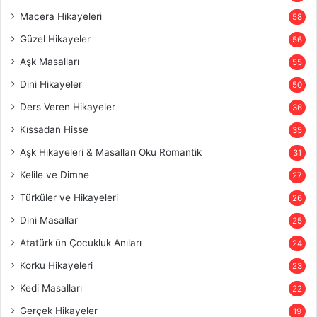
Macera Hikayeleri
58
Güzel Hikayeler
56
Aşk Masalları
55
Dini Hikayeler
50
Ders Veren Hikayeler
36
Kıssadan Hisse
35
Aşk Hikayeleri & Masalları Oku Romantik
31
Kelile ve Dimne
27
Türküler ve Hikayeleri
26
Dini Masallar
25
Atatürk'ün Çocukluk Anıları
24
Korku Hikayeleri
23
Kedi Masalları
22
Gerçek Hikayeler
19