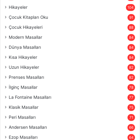
Hikayeler
104
Çocuk Kitapları Oku
91
Çocuk Hikayeleri
88
Modern Masallar
84
Dünya Masalları
84
Kısa Hikayeler
84
Uzun Hikayeler
82
Prenses Masalları
82
İlginç Masallar
78
La Fontaine Masalları
77
Klasik Masallar
75
Peri Masalları
71
Andersen Masalları
66
Ezop Masalları
64