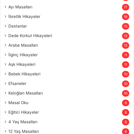
Ayı Masalları
17
İbretlik Hikayeler
16
Destanlar
15
Dede Korkut Hikayeleri
12
Araba Masalları
12
İlginç Hikayeler
11
Aşk Hikayeleri
11
Bebek Hikayeleri
10
Efsaneler
10
Keloğlan Masalları
10
Masal Oku
9
Eğitici Hikayeler
8
4 Yaş Masalları
6
12 Yaş Masalları
6