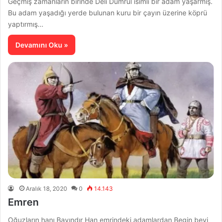
Geçmiş zamanların birinde Deli Dumrul isimli bir adam yaşarmış.
Bu adam yaşadığı yerde bulunan kuru bir çayın üzerine köprü
yaptırmış…
Devamını Oku »
Aralık 18, 2020
0
14.143
Emren
Oğuzların hanı Bayındır Han emrindeki adamlardan Begin beyi