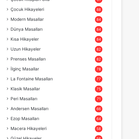
Çocuk Hikayeleri
88
Modern Masallar
84
Dünya Masalları
84
Kısa Hikayeler
84
Uzun Hikayeler
82
Prenses Masalları
82
İlginç Masallar
78
La Fontaine Masalları
77
Klasik Masallar
75
Peri Masalları
71
Andersen Masalları
66
Ezop Masalları
64
Macera Hikayeleri
58
Güzel Hikayeler
56