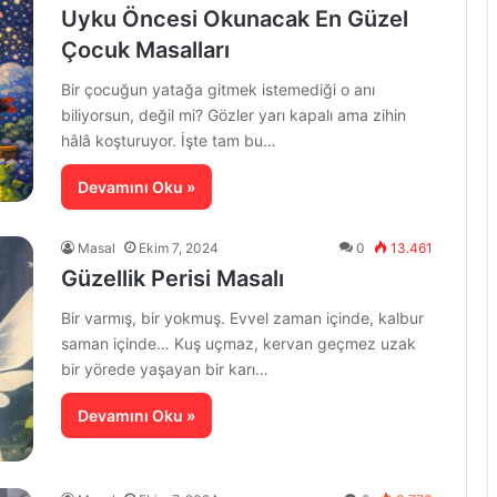
Uyku Öncesi Okunacak En Güzel
Çocuk Masalları
Bir çocuğun yatağa gitmek istemediği o anı
biliyorsun, değil mi? Gözler yarı kapalı ama zihin
hâlâ koşturuyor. İşte tam bu…
Devamını Oku »
Masal
Ekim 7, 2024
0
13.461
Güzellik Perisi Masalı
Bir varmış, bir yokmuş. Evvel zaman içinde, kalbur
saman içinde… Kuş uçmaz, kervan geçmez uzak
bir yörede yaşayan bir karı…
Devamını Oku »