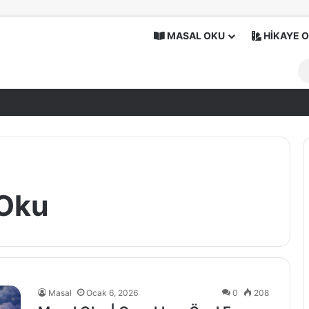
MASAL OKU
HİKAYE 
 Oku
Masal
Ocak 6, 2026
0
208