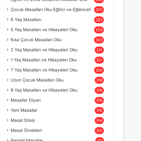
Çocuk Masalları Oku Eğitici ve Eğlenceli
327
6 Yaş Masalları
323
5 Yaş Masalları ve Hikayeleri Oku
323
Kısa Çocuk Masalları Oku
322
2 Yaş Masalları ve Hikayeleri Oku
321
1 Yaş Masalları ve Hikayeleri Oku
321
7 Yaş Masalları ve Hikayeleri Oku
320
Uzun Çocuk Masalları Oku
318
8 Yaş Masalları ve Hikayeleri Oku
318
Masallar Diyarı
316
Yeni Masallar
315
Masal Sitesi
314
Masal Örnekleri
312
Resimli Masallar
311