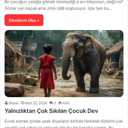
Bir çocuğun yatağa gitmek istemediği o anı biliyorsun, değil mi?
Gözler yarı kapalı ama zihin hâlâ koşturuyor. İşte tam bu…
Devamını Oku »
Masal
Mart 22, 2024
0
449
Yalnızlıktan Çok Sıkılan Çocuk Dev
Evvel zaman içinde uzak diyarların birinde herkesin birbirini çok
sevdiği çok kibar ve anlayışlı olduğu bir kasaba varmış. Bu