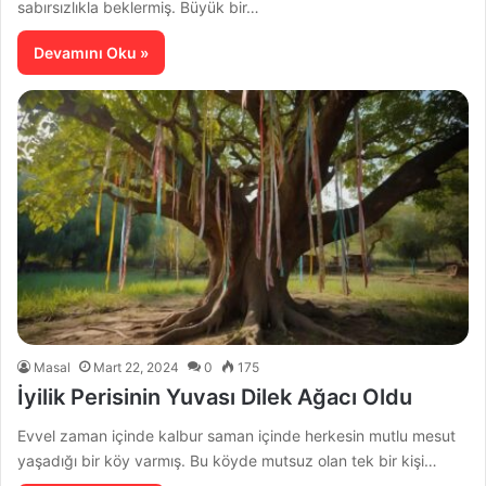
sabırsızlıkla beklermiş. Büyük bir…
Devamını Oku »
Masal
Mart 22, 2024
0
175
İyilik Perisinin Yuvası Dilek Ağacı Oldu
Evvel zaman içinde kalbur saman içinde herkesin mutlu mesut
yaşadığı bir köy varmış. Bu köyde mutsuz olan tek bir kişi…