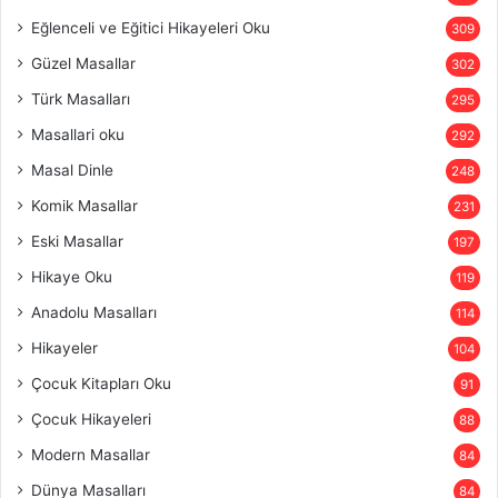
Eğlenceli ve Eğitici Hikayeleri Oku
309
Güzel Masallar
302
Türk Masalları
295
Masallari oku
292
Masal Dinle
248
Komik Masallar
231
Eski Masallar
197
Hikaye Oku
119
Anadolu Masalları
114
Hikayeler
104
Çocuk Kitapları Oku
91
Çocuk Hikayeleri
88
Modern Masallar
84
Dünya Masalları
84