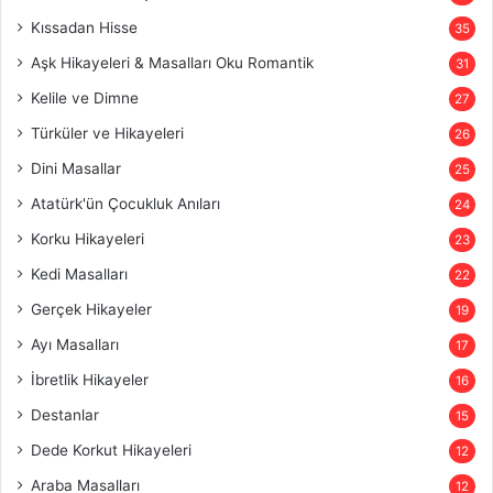
Kıssadan Hisse
35
Aşk Hikayeleri & Masalları Oku Romantik
31
Kelile ve Dimne
27
Türküler ve Hikayeleri
26
Dini Masallar
25
Atatürk'ün Çocukluk Anıları
24
Korku Hikayeleri
23
Kedi Masalları
22
Gerçek Hikayeler
19
Ayı Masalları
17
İbretlik Hikayeler
16
Destanlar
15
Dede Korkut Hikayeleri
12
Araba Masalları
12