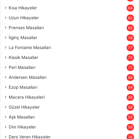
Kısa Hikayeler
84
Uzun Hikayeler
82
Prenses Masalları
82
İlginç Masallar
78
La Fontaine Masalları
77
Klasik Masallar
75
Peri Masalları
71
Andersen Masalları
66
Ezop Masalları
64
Macera Hikayeleri
58
Güzel Hikayeler
56
Aşk Masalları
55
Dini Hikayeler
50
Ders Veren Hikayeler
36