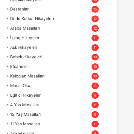
Destanlar
15
Dede Korkut Hikayeleri
12
Araba Masalları
12
İlginç Hikayeler
11
Aşk Hikayeleri
11
Bebek Hikayeleri
10
Efsaneler
10
Keloğlan Masalları
10
Masal Oku
9
Eğitici Hikayeler
8
4 Yaş Masalları
6
12 Yaş Masalları
6
11 Yaş Masalları
6
Aile Masalları
5