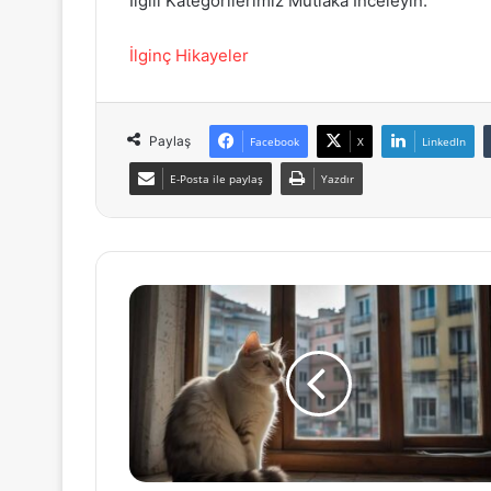
İlgili Kategorilerimiz Mutlaka İnceleyin:
İlginç Hikayeler
Paylaş
Facebook
X
LinkedIn
E-Posta ile paylaş
Yazdır
Sokak
Kedisi
Bulut’un
Ev
Kedisi
Ciciş’e
Aşkı