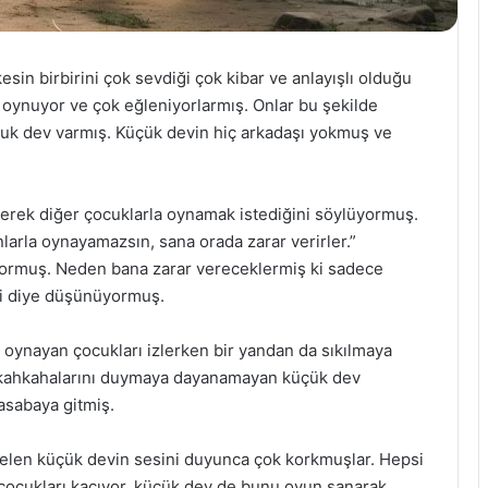
sin birbirini çok sevdiği çok kibar ve anlayışlı olduğu
 oynuyor ve çok eğleniyorlarmış. Onlar bu şekilde
ocuk dev varmış. Küçük devin hiç arkadaşı yokmuş ve
derek diğer çocuklarla oynamak istediğini söylüyormuş.
arla oynayamazsın, sana orada zarar verirler.”
yormuş. Neden bana zarar vereceklermiş ki sadece
 ki diye düşünüyormuş.
 oynayan çocukları izlerken bir yandan da sıkılmaya
 kahkahalarını duymaya dayanamayan küçük dev
asabaya gitmiş.
 gelen küçük devin sesini duyunca çok korkmuşlar. Hepsi
çocukları kaçıyor, küçük dev de bunu oyun sanarak