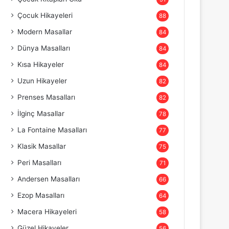
Çocuk Hikayeleri
88
Modern Masallar
84
Dünya Masalları
84
Kısa Hikayeler
84
Uzun Hikayeler
82
Prenses Masalları
82
İlginç Masallar
78
La Fontaine Masalları
77
Klasik Masallar
75
Peri Masalları
71
Andersen Masalları
66
Ezop Masalları
64
Macera Hikayeleri
58
Güzel Hikayeler
56