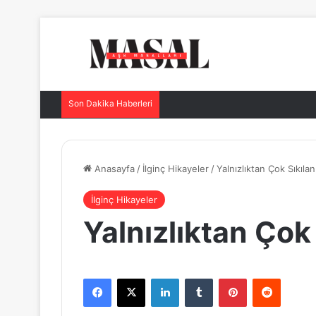
Son Dakika Haberleri
Anasayfa
/
İlginç Hikayeler
/
Yalnızlıktan Çok Sıkıl
İlginç Hikayeler
Yalnızlıktan Çok
Facebook
X
LinkedIn
Tumblr
Pinterest
Reddit