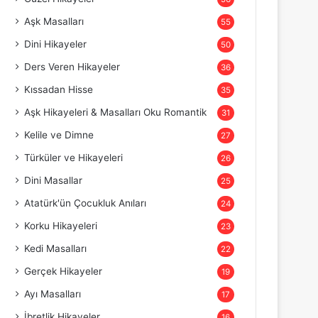
Aşk Masalları
55
Dini Hikayeler
50
Ders Veren Hikayeler
36
Kıssadan Hisse
35
Aşk Hikayeleri & Masalları Oku Romantik
31
Kelile ve Dimne
27
Türküler ve Hikayeleri
26
Dini Masallar
25
Atatürk'ün Çocukluk Anıları
24
Korku Hikayeleri
23
Kedi Masalları
22
Gerçek Hikayeler
19
Ayı Masalları
17
İbretlik Hikayeler
16