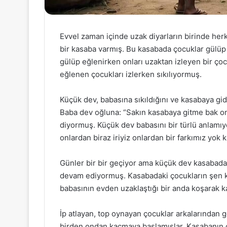
Evvel zaman içinde uzak diyarların birinde herke
bir kasaba varmış. Bu kasabada çocuklar gülüp
gülüp eğlenirken onları uzaktan izleyen bir ç
eğlenen çocukları izlerken sıkılıyormuş.
Küçük dev, babasına sıkıldığını ve kasabaya gi
Baba dev oğluna: “Sakın kasabaya gitme bak onl
diyormuş. Küçük dev babasını bir türlü anlamı
onlardan biraz iriyiz onlardan bir farkımız yok
Günler bir bir geçiyor ama küçük dev kasabada
devam ediyormuş. Kasabadaki çocukların şen
babasının evden uzaklaştığı bir anda koşarak k
İp atlayan, top oynayan çocuklar arkalarından
birden ondan kaçmaya başlamışlar. Kasabanın 