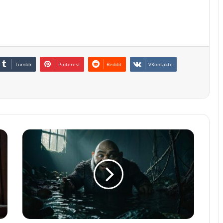
Tumblr
Pinterest
Reddit
VKontakte
Canavar
Prens
ve
Prenses,
Cücelerle
Birlikte
Yeni
Bir
Hayata