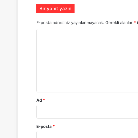
Bir yanıt yazın
E-posta adresiniz yayınlanmayacak.
Gerekli alanlar
*
i
Y
o
r
u
m
*
Ad
*
E-posta
*