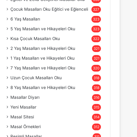
Çocuk Masalları Oku Eğitici ve Eğlenceli
327
6 Yaş Masalları
323
5 Yaş Masalları ve Hikayeleri Oku
323
Kısa Çocuk Masalları Oku
322
2 Yaş Masalları ve Hikayeleri Oku
321
1 Yaş Masalları ve Hikayeleri Oku
321
7 Yaş Masalları ve Hikayeleri Oku
320
Uzun Çocuk Masalları Oku
318
8 Yaş Masalları ve Hikayeleri Oku
318
Masallar Diyarı
316
Yeni Masallar
315
Masal Sitesi
314
Masal Örnekleri
312
Resimli Masallar
311