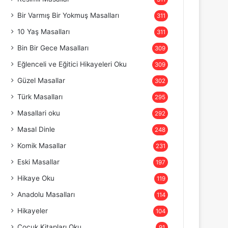
Bir Varmış Bir Yokmuş Masalları
311
10 Yaş Masalları
311
Bin Bir Gece Masalları
309
Eğlenceli ve Eğitici Hikayeleri Oku
309
Güzel Masallar
302
Türk Masalları
295
Masallari oku
292
Masal Dinle
248
Komik Masallar
231
Eski Masallar
197
Hikaye Oku
119
Anadolu Masalları
114
Hikayeler
104
Çocuk Kitapları Oku
91