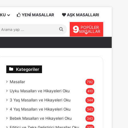
OKU
YENİ MASALLAR
AŞK MASALLARI
9
POPÜLER
Arama
MASALLAR
yap
...
Kategoriler
Masallar
792
Uyku Masalları ve Hikayeleri Oku
410
3 Yaş Masalları ve Hikayeleri Oku
344
4 Yaş Masalları ve Hikayeleri Oku
343
Bebek Masalları ve Hikayeleri Oku
343
Eğitici ve Zeka Geliştirici Masallar Oku
336