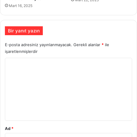
Mart 16, 2025
Bir yanıt yazın
E-posta adresiniz yayınlanmayacak.
Gerekli alanlar
*
ile
işaretlenmişlerdir
Y
o
r
u
m
*
Ad
*