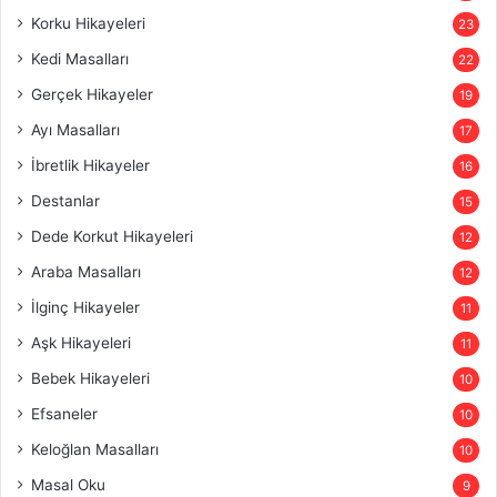
Korku Hikayeleri
23
Kedi Masalları
22
Gerçek Hikayeler
19
Ayı Masalları
17
İbretlik Hikayeler
16
Destanlar
15
Dede Korkut Hikayeleri
12
Araba Masalları
12
İlginç Hikayeler
11
Aşk Hikayeleri
11
Bebek Hikayeleri
10
Efsaneler
10
Keloğlan Masalları
10
Masal Oku
9