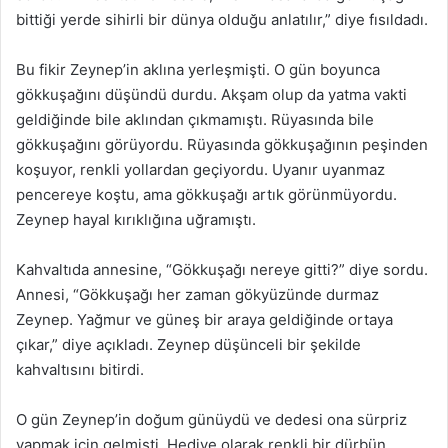
bittiği yerde sihirli bir dünya olduğu anlatılır,” diye fısıldadı.
Bu fikir Zeynep’in aklına yerleşmişti. O gün boyunca
gökkuşağını düşündü durdu. Akşam olup da yatma vakti
geldiğinde bile aklından çıkmamıştı. Rüyasında bile
gökkuşağını görüyordu. Rüyasında gökkuşağının peşinden
koşuyor, renkli yollardan geçiyordu. Uyanır uyanmaz
pencereye koştu, ama gökkuşağı artık görünmüyordu.
Zeynep hayal kırıklığına uğramıştı.
Kahvaltıda annesine, “Gökkuşağı nereye gitti?” diye sordu.
Annesi, “Gökkuşağı her zaman gökyüzünde durmaz
Zeynep. Yağmur ve güneş bir araya geldiğinde ortaya
çıkar,” diye açıkladı. Zeynep düşünceli bir şekilde
kahvaltısını bitirdi.
O gün Zeynep’in doğum günüydü ve dedesi ona sürpriz
yapmak için gelmişti. Hediye olarak renkli bir dürbün