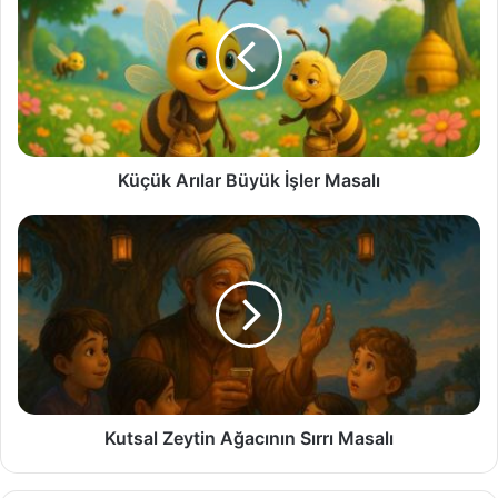
Büyük
İşler
Masalı
Küçük Arılar Büyük İşler Masalı
Kutsal
Zeytin
Ağacının
Sırrı
Masalı
Kutsal Zeytin Ağacının Sırrı Masalı