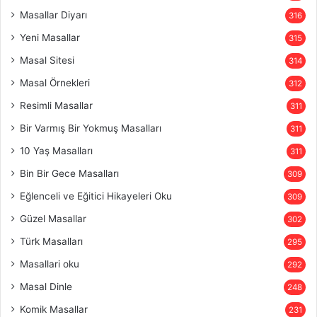
Masallar Diyarı
316
Yeni Masallar
315
Masal Sitesi
314
Masal Örnekleri
312
Resimli Masallar
311
Bir Varmış Bir Yokmuş Masalları
311
10 Yaş Masalları
311
Bin Bir Gece Masalları
309
Eğlenceli ve Eğitici Hikayeleri Oku
309
Güzel Masallar
302
Türk Masalları
295
Masallari oku
292
Masal Dinle
248
Komik Masallar
231