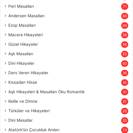
Peri Masalları
71
Andersen Masalları
66
Ezop Masalları
64
Macera Hikayeleri
58
Güzel Hikayeler
56
Aşk Masalları
55
Dini Hikayeler
50
Ders Veren Hikayeler
36
Kıssadan Hisse
35
Aşk Hikayeleri & Masalları Oku Romantik
31
Kelile ve Dimne
27
Türküler ve Hikayeleri
26
Dini Masallar
25
Atatürk'ün Çocukluk Anıları
24