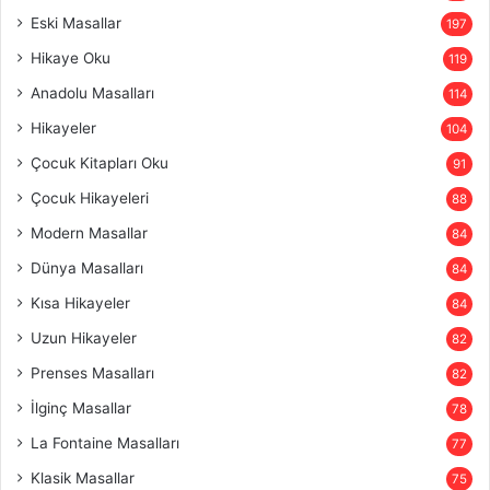
Eski Masallar
197
Hikaye Oku
119
Anadolu Masalları
114
Hikayeler
104
Çocuk Kitapları Oku
91
Çocuk Hikayeleri
88
Modern Masallar
84
Dünya Masalları
84
Kısa Hikayeler
84
Uzun Hikayeler
82
Prenses Masalları
82
İlginç Masallar
78
La Fontaine Masalları
77
Klasik Masallar
75