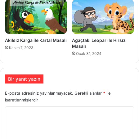
Akılsız Karga ile Kartal Masalı
Ağaçtaki Leopar ile Hırsız
Masalı
Kasım 7, 2023
Ocak 31, 2024
Bir yanıt yazın
E-posta adresiniz yayınlanmayacak.
Gerekli alanlar
*
ile
işaretlenmişlerdir
Y
o
r