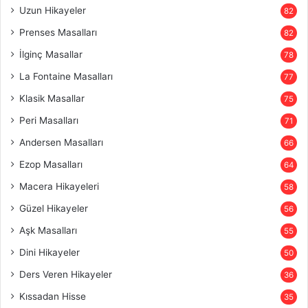
Uzun Hikayeler
82
Prenses Masalları
82
İlginç Masallar
78
La Fontaine Masalları
77
Klasik Masallar
75
Peri Masalları
71
Andersen Masalları
66
Ezop Masalları
64
Macera Hikayeleri
58
Güzel Hikayeler
56
Aşk Masalları
55
Dini Hikayeler
50
Ders Veren Hikayeler
36
Kıssadan Hisse
35