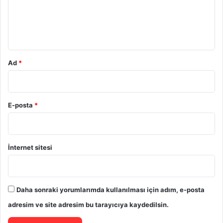
u
m
*
Ad
*
E-posta
*
İnternet sitesi
Daha sonraki yorumlarımda kullanılması için adım, e-posta
adresim ve site adresim bu tarayıcıya kaydedilsin.