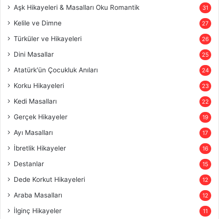
Aşk Hikayeleri & Masalları Oku Romantik
31
Kelile ve Dimne
27
Türküler ve Hikayeleri
26
Dini Masallar
25
Atatürk'ün Çocukluk Anıları
24
Korku Hikayeleri
23
Kedi Masalları
22
Gerçek Hikayeler
19
Ayı Masalları
17
İbretlik Hikayeler
16
Destanlar
15
Dede Korkut Hikayeleri
12
Araba Masalları
12
İlginç Hikayeler
11