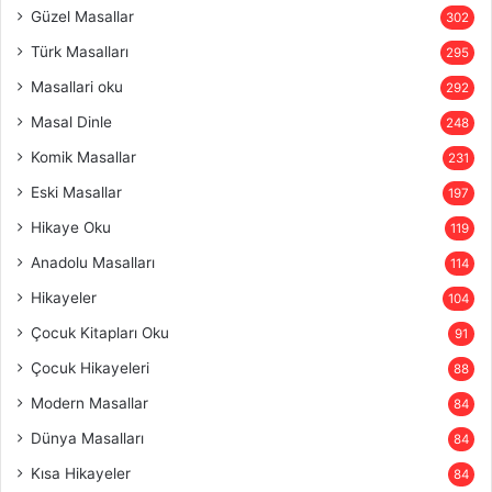
Güzel Masallar
302
Türk Masalları
295
Masallari oku
292
Masal Dinle
248
Komik Masallar
231
Eski Masallar
197
Hikaye Oku
119
Anadolu Masalları
114
Hikayeler
104
Çocuk Kitapları Oku
91
Çocuk Hikayeleri
88
Modern Masallar
84
Dünya Masalları
84
Kısa Hikayeler
84