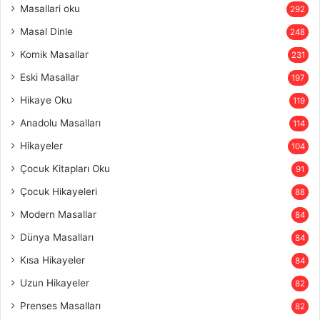
Masallari oku
292
Masal Dinle
248
Komik Masallar
231
Eski Masallar
197
Hikaye Oku
119
Anadolu Masalları
114
Hikayeler
104
Çocuk Kitapları Oku
91
Çocuk Hikayeleri
88
Modern Masallar
84
Dünya Masalları
84
Kısa Hikayeler
84
Uzun Hikayeler
82
Prenses Masalları
82