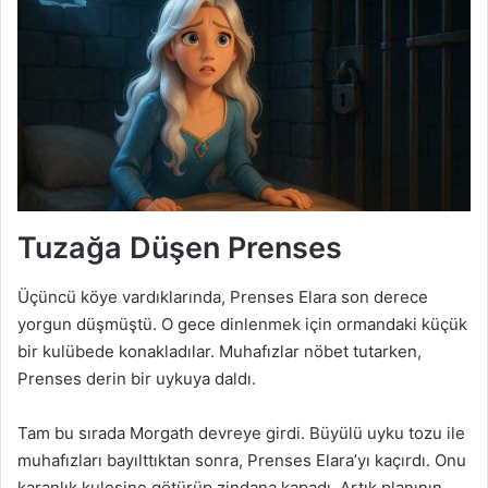
Tuzağa Düşen Prenses
Üçüncü köye vardıklarında, Prenses Elara son derece
yorgun düşmüştü. O gece dinlenmek için ormandaki küçük
bir kulübede konakladılar. Muhafızlar nöbet tutarken,
Prenses derin bir uykuya daldı.
Tam bu sırada Morgath devreye girdi. Büyülü uyku tozu ile
muhafızları bayılttıktan sonra, Prenses Elara’yı kaçırdı. Onu
karanlık kulesine götürüp zindana kapadı. Artık planının