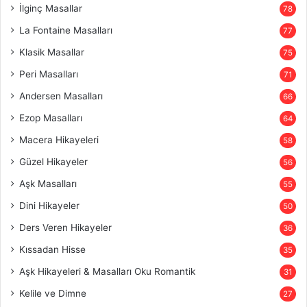
İlginç Masallar
78
La Fontaine Masalları
77
Klasik Masallar
75
Peri Masalları
71
Andersen Masalları
66
Ezop Masalları
64
Macera Hikayeleri
58
Güzel Hikayeler
56
Aşk Masalları
55
Dini Hikayeler
50
Ders Veren Hikayeler
36
Kıssadan Hisse
35
Aşk Hikayeleri & Masalları Oku Romantik
31
Kelile ve Dimne
27