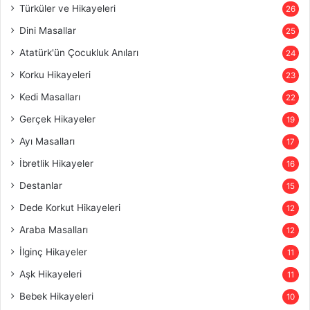
Türküler ve Hikayeleri
26
Dini Masallar
25
Atatürk'ün Çocukluk Anıları
24
Korku Hikayeleri
23
Kedi Masalları
22
Gerçek Hikayeler
19
Ayı Masalları
17
İbretlik Hikayeler
16
Destanlar
15
Dede Korkut Hikayeleri
12
Araba Masalları
12
İlginç Hikayeler
11
Aşk Hikayeleri
11
Bebek Hikayeleri
10