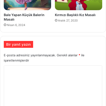
Bale Yapan Küçük Balerin
Kırmızı Başlıklı Kız Masalı
Masalı
Aralık 27, 2020
Nisan 6, 2024
Bir yanıt yazın
E-posta adresiniz yayınlanmayacak.
Gerekli alanlar
*
ile
işaretlenmişlerdir
Y
o
r
u
m
*