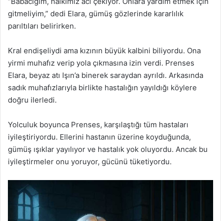
“Babacığım, halkımız acı çekiyor. Onlara yardım etmek için
gitmeliyim,” dedi Elara, gümüş gözlerinde kararlılık
parıltıları belirirken.
Kral endişeliydi ama kızının büyük kalbini biliyordu. Ona
yirmi muhafız verip yola çıkmasına izin verdi. Prenses
Elara, beyaz atı Işın’a binerek saraydan ayrıldı. Arkasında
sadık muhafızlarıyla birlikte hastalığın yayıldığı köylere
doğru ilerledi.
Yolculuk boyunca Prenses, karşılaştığı tüm hastaları
iyileştiriyordu. Ellerini hastanın üzerine koyduğunda,
gümüş ışıklar yayılıyor ve hastalık yok oluyordu. Ancak bu
iyileştirmeler onu yoruyor, gücünü tüketiyordu.