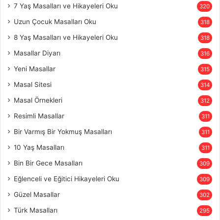
7 Yaş Masalları ve Hikayeleri Oku
320
Uzun Çocuk Masalları Oku
318
8 Yaş Masalları ve Hikayeleri Oku
318
Masallar Diyarı
316
Yeni Masallar
315
Masal Sitesi
314
Masal Örnekleri
312
Resimli Masallar
311
Bir Varmış Bir Yokmuş Masalları
311
10 Yaş Masalları
311
Bin Bir Gece Masalları
309
Eğlenceli ve Eğitici Hikayeleri Oku
309
Güzel Masallar
302
Türk Masalları
295