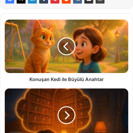
Konuşan
Kedi
ile
Büyülü
Anahtar
Konuşan Kedi ile Büyülü Anahtar
Uykucu
Kız
Masalı