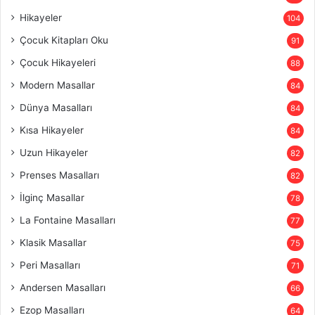
Hikayeler
104
Çocuk Kitapları Oku
91
Çocuk Hikayeleri
88
Modern Masallar
84
Dünya Masalları
84
Kısa Hikayeler
84
Uzun Hikayeler
82
Prenses Masalları
82
İlginç Masallar
78
La Fontaine Masalları
77
Klasik Masallar
75
Peri Masalları
71
Andersen Masalları
66
Ezop Masalları
64