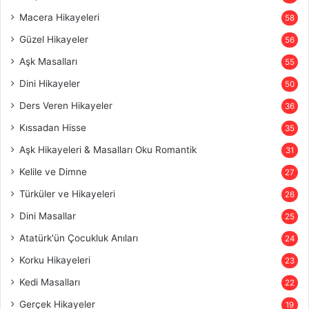
Macera Hikayeleri
58
Güzel Hikayeler
56
Aşk Masalları
55
Dini Hikayeler
50
Ders Veren Hikayeler
36
Kıssadan Hisse
35
Aşk Hikayeleri & Masalları Oku Romantik
31
Kelile ve Dimne
27
Türküler ve Hikayeleri
26
Dini Masallar
25
Atatürk'ün Çocukluk Anıları
24
Korku Hikayeleri
23
Kedi Masalları
22
Gerçek Hikayeler
19