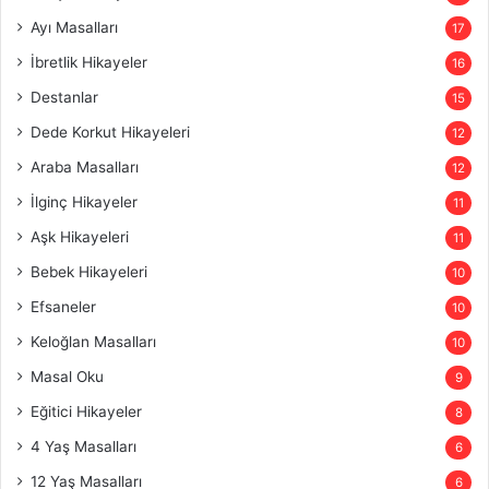
Ayı Masalları
17
İbretlik Hikayeler
16
Destanlar
15
Dede Korkut Hikayeleri
12
Araba Masalları
12
İlginç Hikayeler
11
Aşk Hikayeleri
11
Bebek Hikayeleri
10
Efsaneler
10
Keloğlan Masalları
10
Masal Oku
9
Eğitici Hikayeler
8
4 Yaş Masalları
6
12 Yaş Masalları
6