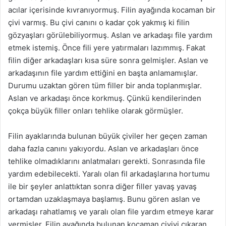
acılar içerisinde kıvranıyormuş. Filin ayağında kocaman bir
çivi varmış. Bu çivi canını o kadar çok yakmış ki filin
gözyaşları görülebiliyormuş. Aslan ve arkadaşı file yardım
etmek istemiş. Önce fili yere yatırmaları lazımmış. Fakat
filin diğer arkadaşları kısa süre sonra gelmişler. Aslan ve
arkadaşının file yardım ettiğini en başta anlamamışlar.
Durumu uzaktan gören tüm filler bir anda toplanmışlar.
Aslan ve arkadaşı önce korkmuş. Çünkü kendilerinden
çokça büyük filler onları tehlike olarak görmüşler.
Filin ayaklarında bulunan büyük çiviler her geçen zaman
daha fazla canını yakıyordu. Aslan ve arkadaşları önce
tehlike olmadıklarını anlatmaları gerekti. Sonrasında file
yardım edebilecekti. Yaralı olan fil arkadaşlarına hortumu
ile bir şeyler anlattıktan sonra diğer filler yavaş yavaş
ortamdan uzaklaşmaya başlamış. Bunu gören aslan ve
arkadaşı rahatlamış ve yaralı olan file yardım etmeye karar
vermişler. Filin ayağında bulunan kocaman çiviyi çıkaran