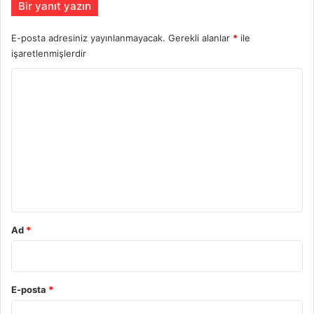
Bir yanıt yazın
E-posta adresiniz yayınlanmayacak.
Gerekli alanlar
*
ile
işaretlenmişlerdir
Y
o
r
u
m
*
Ad
*
E-posta
*