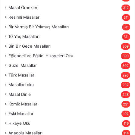
Masal Örnekleri
312
Resimli Masallar
311
Bir Varmış Bir Yokmuş Masalları
311
10 Yaş Masalları
311
Bin Bir Gece Masalları
309
Eğlenceli ve Eğitici Hikayeleri Oku
309
Güzel Masallar
302
Türk Masalları
295
Masallari oku
292
Masal Dinle
248
Komik Masallar
231
Eski Masallar
197
Hikaye Oku
119
Anadolu Masalları
114