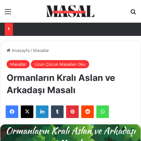
Menü
Ar
Anasayfa
/
Masallar
Masallar
Uzun Çocuk Masalları Oku
Ormanların Kralı Aslan ve
Arkadaşı Masalı
Facebook
X
LinkedIn
Tumblr
Pinterest
Reddit
WhatsApp