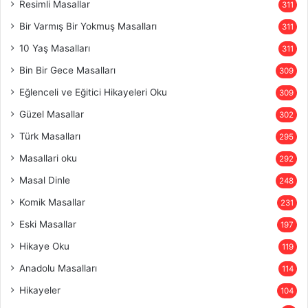
Resimli Masallar
311
Bir Varmış Bir Yokmuş Masalları
311
10 Yaş Masalları
311
Bin Bir Gece Masalları
309
Eğlenceli ve Eğitici Hikayeleri Oku
309
Güzel Masallar
302
Türk Masalları
295
Masallari oku
292
Masal Dinle
248
Komik Masallar
231
Eski Masallar
197
Hikaye Oku
119
Anadolu Masalları
114
Hikayeler
104