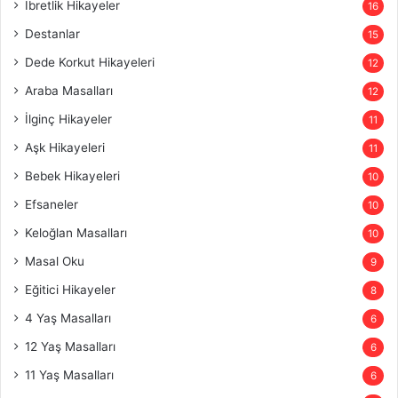
İbretlik Hikayeler
16
Destanlar
15
Dede Korkut Hikayeleri
12
Araba Masalları
12
İlginç Hikayeler
11
Aşk Hikayeleri
11
Bebek Hikayeleri
10
Efsaneler
10
Keloğlan Masalları
10
Masal Oku
9
Eğitici Hikayeler
8
4 Yaş Masalları
6
12 Yaş Masalları
6
11 Yaş Masalları
6