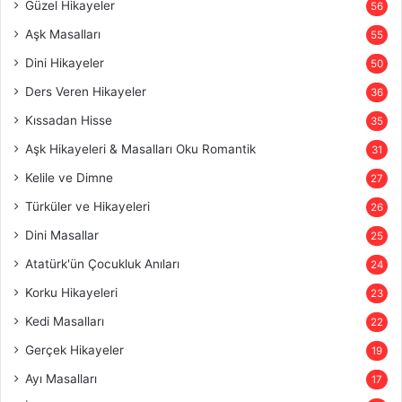
Güzel Hikayeler
56
Aşk Masalları
55
Dini Hikayeler
50
Ders Veren Hikayeler
36
Kıssadan Hisse
35
Aşk Hikayeleri & Masalları Oku Romantik
31
Kelile ve Dimne
27
Türküler ve Hikayeleri
26
Dini Masallar
25
Atatürk'ün Çocukluk Anıları
24
Korku Hikayeleri
23
Kedi Masalları
22
Gerçek Hikayeler
19
Ayı Masalları
17