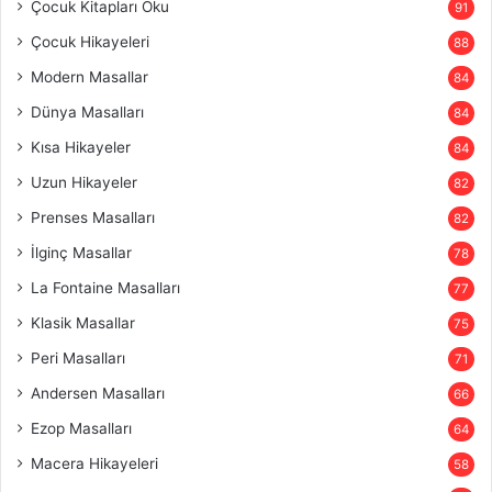
Çocuk Kitapları Oku
91
Çocuk Hikayeleri
88
Modern Masallar
84
Dünya Masalları
84
Kısa Hikayeler
84
Uzun Hikayeler
82
Prenses Masalları
82
İlginç Masallar
78
La Fontaine Masalları
77
Klasik Masallar
75
Peri Masalları
71
Andersen Masalları
66
Ezop Masalları
64
Macera Hikayeleri
58