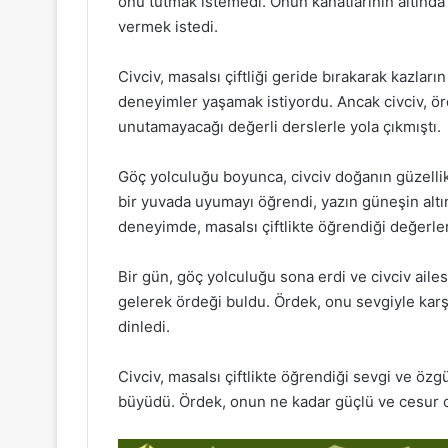
onu tutmak istemedi. Onun kanatlarının altınd
vermek istedi.
Civciv, masalsı çiftliği geride bırakarak kazları
deneyimler yaşamak istiyordu. Ancak civciv, ör
unutamayacağı değerli derslerle yola çıkmıştı.
Göç yolculuğu boyunca, civciv doğanın güzellikl
bir yuvada uyumayı öğrendi, yazın güneşin alt
deneyimde, masalsı çiftlikte öğrendiği değerleri
Bir gün, göç yolculuğu sona erdi ve civciv ailes
gelerek ördeği buldu. Ördek, onu sevgiyle karşı
dinledi.
Civciv, masalsı çiftlikte öğrendiği sevgi ve öz
büyüdü. Ördek, onun ne kadar güçlü ve cesur