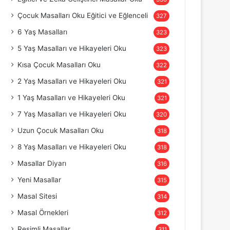
Çocuk Masalları Oku Eğitici ve Eğlenceli
327
6 Yaş Masalları
323
5 Yaş Masalları ve Hikayeleri Oku
323
Kısa Çocuk Masalları Oku
322
2 Yaş Masalları ve Hikayeleri Oku
321
1 Yaş Masalları ve Hikayeleri Oku
321
7 Yaş Masalları ve Hikayeleri Oku
320
Uzun Çocuk Masalları Oku
318
8 Yaş Masalları ve Hikayeleri Oku
318
Masallar Diyarı
316
Yeni Masallar
315
Masal Sitesi
314
Masal Örnekleri
312
Resimli Masallar
311