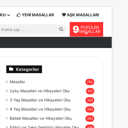
OKU
YENİ MASALLAR
AŞK MASALLARI
9
POPÜLER
Arama
MASALLAR
yap
...
Kategoriler
Masallar
792
Uyku Masalları ve Hikayeleri Oku
410
3 Yaş Masalları ve Hikayeleri Oku
344
4 Yaş Masalları ve Hikayeleri Oku
343
Bebek Masalları ve Hikayeleri Oku
343
Eğitici ve Zeka Geliştirici Masallar Oku
336