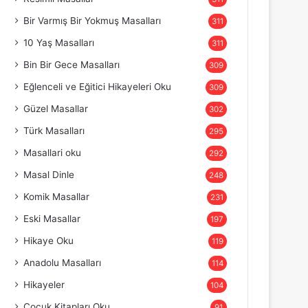
Bir Varmış Bir Yokmuş Masalları
311
10 Yaş Masalları
311
Bin Bir Gece Masalları
309
Eğlenceli ve Eğitici Hikayeleri Oku
309
Güzel Masallar
302
Türk Masalları
295
Masallari oku
292
Masal Dinle
248
Komik Masallar
231
Eski Masallar
197
Hikaye Oku
119
Anadolu Masalları
114
Hikayeler
104
Çocuk Kitapları Oku
91