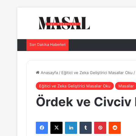
Son Dakika Haberleri
Anasayfa
/
Eğitici ve Zeka Geliştirici Masallar Oku
/
Eğitici ve Zeka Geliştirici Masallar Oku
Masallar
Ördek ve Civciv
Facebook
X
LinkedIn
Tumblr
Pinterest
Reddit