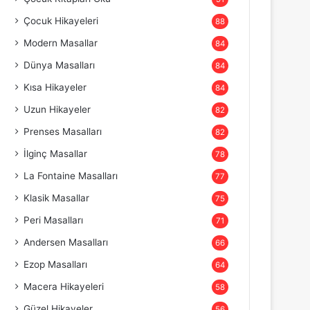
Çocuk Hikayeleri
88
Modern Masallar
84
Dünya Masalları
84
Kısa Hikayeler
84
Uzun Hikayeler
82
Prenses Masalları
82
İlginç Masallar
78
La Fontaine Masalları
77
Klasik Masallar
75
Peri Masalları
71
Andersen Masalları
66
Ezop Masalları
64
Macera Hikayeleri
58
Güzel Hikayeler
56