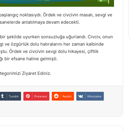
başlangıç noktasıydı. Ördek ve civcivin masalı, sevgi ve
efsanelerde anlatılmaya devam edecekti.
bir şekilde uyurken sonsuzluğa uğurlandı. Civciv, onun
i ve özgürlük dolu hatıralarını her zaman kalbinde
uştu. Ördek ve civcivin sevgi dolu hikayesi, çiftlik
ğı bir efsane haline gelmişti.
egorimizi Ziyaret Ediniz.
Tumblr
Pinterest
Reddit
VKontakte