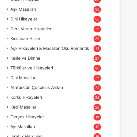
Aşk Masalları
55
Dini Hikayeler
50
Ders Veren Hikayeler
36
Kıssadan Hisse
35
Aşk Hikayeleri & Masalları Oku Romantik
31
Kelile ve Dimne
27
Türküler ve Hikayeleri
26
Dini Masallar
25
Atatürk'ün Çocukluk Anıları
24
Korku Hikayeleri
23
Kedi Masalları
22
Gerçek Hikayeler
19
Ayı Masalları
17
İbretlik Hikayeler
16