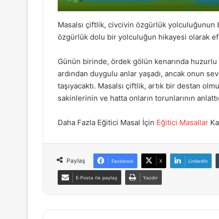
Masalsı çiftlik, civcivin özgürlük yolculuğunun 
özgürlük dolu bir yolculuğun hikayesi olarak 
Günün birinde, ördek gölün kenarında huzurlu 
ardından duygulu anlar yaşadı, ancak onun sevg
taşıyacaktı. Masalsı çiftlik, artık bir destan olm
sakinlerinin ve hatta onların torunlarının anlattı
Daha Fazla Eğitici Masal İçin
Eğitici Masallar
Kat
Paylaş
Facebook
X
LinkedIn
E-Posta ile paylaş
Yazdır