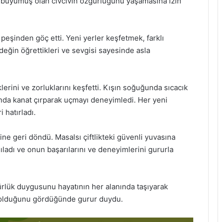
a büyümüş olan civcivin özgürlüğünü yaşamasına izin
n peşinden göç etti. Yeni yerler keşfetmek, farklı
değin öğrettikleri ve sevgisi sayesinde asla
erini ve zorluklarını keşfetti. Kışın soğuğunda sıcacık
ında kanat çırparak uçmayı deneyimledi. Her yeni
 hatırladı.
ine geri döndü. Masalsı çiftlikteki güvenli yuvasına
ladı ve onun başarılarını ve deneyimlerini gururla
gürlük duygusunu hayatının her alanında taşıyarak
 olduğunu gördüğünde gurur duydu.