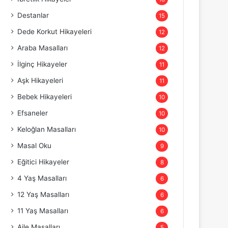
Destanlar
15
Dede Korkut Hikayeleri
12
Araba Masalları
12
İlginç Hikayeler
11
Aşk Hikayeleri
11
Bebek Hikayeleri
10
Efsaneler
10
Keloğlan Masalları
10
Masal Oku
9
Eğitici Hikayeler
8
4 Yaş Masalları
6
12 Yaş Masalları
6
11 Yaş Masalları
6
Aile Masalları
5