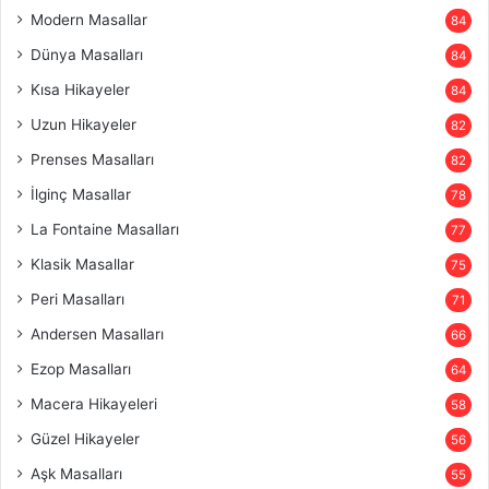
Modern Masallar
84
Dünya Masalları
84
Kısa Hikayeler
84
Uzun Hikayeler
82
Prenses Masalları
82
İlginç Masallar
78
La Fontaine Masalları
77
Klasik Masallar
75
Peri Masalları
71
Andersen Masalları
66
Ezop Masalları
64
Macera Hikayeleri
58
Güzel Hikayeler
56
Aşk Masalları
55