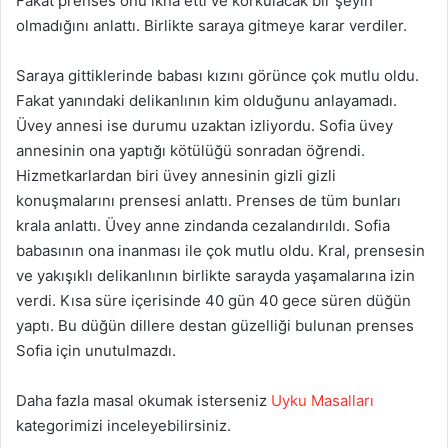
Fakat prenses onu ikna etti ve korkulacak bir şeyin
olmadığını anlattı. Birlikte saraya gitmeye karar verdiler.
Saraya gittiklerinde babası kızını görünce çok mutlu oldu.
Fakat yanındaki delikanlının kim olduğunu anlayamadı.
Üvey annesi ise durumu uzaktan izliyordu. Sofia üvey
annesinin ona yaptığı kötülüğü sonradan öğrendi.
Hizmetkarlardan biri üvey annesinin gizli gizli
konuşmalarını prensesi anlattı. Prenses de tüm bunları
krala anlattı. Üvey anne zindanda cezalandırıldı. Sofia
babasının ona inanması ile çok mutlu oldu. Kral, prensesin
ve yakışıklı delikanlının birlikte sarayda yaşamalarına izin
verdi. Kısa süre içerisinde 40 gün 40 gece süren düğün
yaptı. Bu düğün dillere destan güzelliği bulunan prenses
Sofia için unutulmazdı.
Daha fazla masal okumak isterseniz
Uyku Masalları
kategorimizi inceleyebilirsiniz.