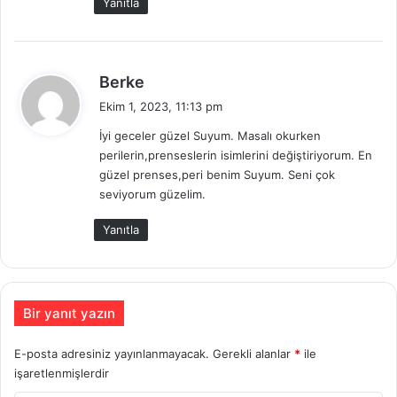
Yanıtla
:
d
Berke
e
Ekim 1, 2023, 11:13 pm
d
İyi geceler güzel Suyum. Masalı okurken
i
perilerin,prenseslerin isimlerini değiştiriyorum. En
k
güzel prenses,peri benim Suyum. Seni çok
i
seviyorum güzelim.
:
Yanıtla
Bir yanıt yazın
E-posta adresiniz yayınlanmayacak.
Gerekli alanlar
*
ile
işaretlenmişlerdir