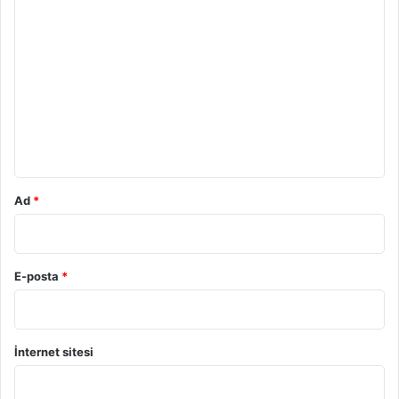
Y
o
r
u
m
*
Ad
*
E-posta
*
İnternet sitesi