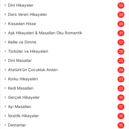
Dini Hikayeler
50
Ders Veren Hikayeler
36
Kıssadan Hisse
35
Aşk Hikayeleri & Masalları Oku Romantik
31
Kelile ve Dimne
27
Türküler ve Hikayeleri
26
Dini Masallar
25
Atatürk'ün Çocukluk Anıları
24
Korku Hikayeleri
23
Kedi Masalları
22
Gerçek Hikayeler
19
Ayı Masalları
17
İbretlik Hikayeler
16
Destanlar
15