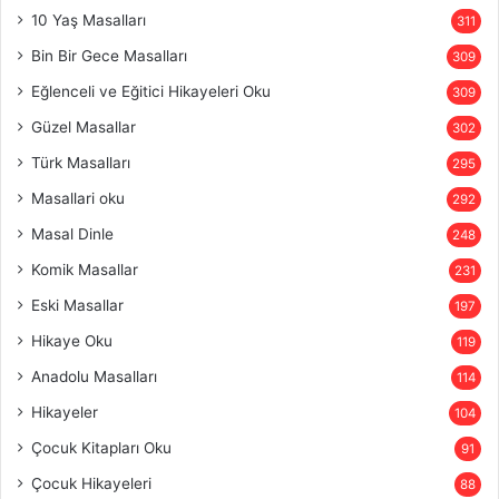
10 Yaş Masalları
311
Bin Bir Gece Masalları
309
Eğlenceli ve Eğitici Hikayeleri Oku
309
Güzel Masallar
302
Türk Masalları
295
Masallari oku
292
Masal Dinle
248
Komik Masallar
231
Eski Masallar
197
Hikaye Oku
119
Anadolu Masalları
114
Hikayeler
104
Çocuk Kitapları Oku
91
Çocuk Hikayeleri
88