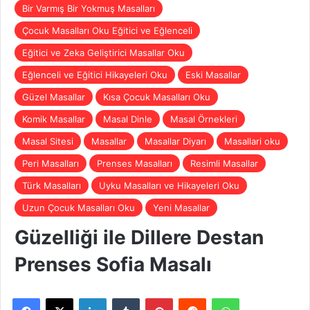
Bir Varmış Bir Yokmuş Masalları
Çocuk Masalları Oku Eğitici ve Eğlenceli
Eğitici ve Zeka Geliştirici Masallar Oku
Eğlenceli ve Eğitici Hikayeleri Oku
Eski Masallar
Güzel Masallar
Kısa Çocuk Masalları Oku
Komik Masallar
Masal Dinle
Masal Örnekleri
Masal Sitesi
Masallar
Masallar Diyarı
Masallari oku
Peri Masalları
Prenses Masalları
Resimli Masallar
Türk Masalları
Uyku Masalları ve Hikayeleri Oku
Uzun Çocuk Masalları Oku
Yeni Masallar
Güzelliği ile Dillere Destan
Prenses Sofia Masalı
Facebook
X
LinkedIn
Tumblr
Pinterest
Reddit
WhatsApp