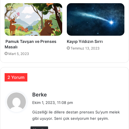
Pamuk Tavşan ve Prenses
Kayıp Yıldızın Sırrı
Masalı
Temmuz 13, 2023
Mart 5, 2023
2 Yorum
d
Berke
e
Ekim 1, 2023, 11:08 pm
d
Güzelliği ile dillere destan prenses Su’yum melek
i
gibi uyuyor. Seni çok seviyorum her şeyim.
k
i