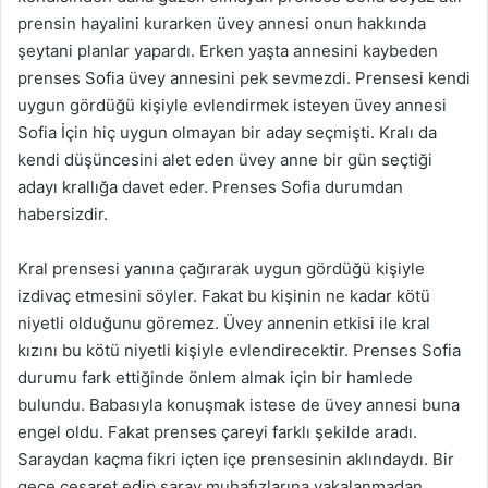
prensin hayalini kurarken üvey annesi onun hakkında
şeytani planlar yapardı. Erken yaşta annesini kaybeden
prenses Sofia üvey annesini pek sevmezdi. Prensesi kendi
uygun gördüğü kişiyle evlendirmek isteyen üvey annesi
Sofia İçin hiç uygun olmayan bir aday seçmişti. Kralı da
kendi düşüncesini alet eden üvey anne bir gün seçtiği
adayı krallığa davet eder. Prenses Sofia durumdan
habersizdir.
Kral prensesi yanına çağırarak uygun gördüğü kişiyle
izdivaç etmesini söyler. Fakat bu kişinin ne kadar kötü
niyetli olduğunu göremez. Üvey annenin etkisi ile kral
kızını bu kötü niyetli kişiyle evlendirecektir. Prenses Sofia
durumu fark ettiğinde önlem almak için bir hamlede
bulundu. Babasıyla konuşmak istese de üvey annesi buna
engel oldu. Fakat prenses çareyi farklı şekilde aradı.
Saraydan kaçma fikri içten içe prensesinin aklındaydı. Bir
gece cesaret edip saray muhafızlarına yakalanmadan