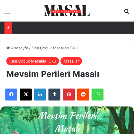
Menü
Ar
Anasayfa
/
Kısa Çocuk Masalları Oku
Kısa Çocuk Masalları Oku
Masallar
Mevsim Perileri Masalı
Facebook
X
LinkedIn
Tumblr
Pinterest
Reddit
WhatsApp