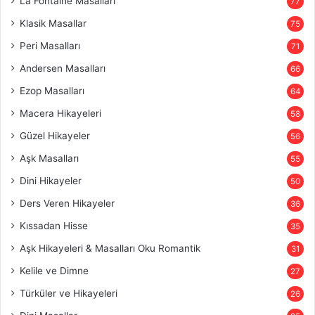
La Fontaine Masalları
77
Klasik Masallar
75
Peri Masalları
71
Andersen Masalları
66
Ezop Masalları
64
Macera Hikayeleri
58
Güzel Hikayeler
56
Aşk Masalları
55
Dini Hikayeler
50
Ders Veren Hikayeler
36
Kıssadan Hisse
35
Aşk Hikayeleri & Masalları Oku Romantik
31
Kelile ve Dimne
27
Türküler ve Hikayeleri
26