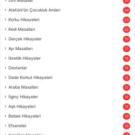
Dini Masallar
25
Atatürk'ün Çocukluk Anıları
24
Korku Hikayeleri
23
Kedi Masalları
22
Gerçek Hikayeler
19
Ayı Masalları
17
İbretlik Hikayeler
16
Destanlar
15
Dede Korkut Hikayeleri
12
Araba Masalları
12
İlginç Hikayeler
11
Aşk Hikayeleri
11
Bebek Hikayeleri
10
Efsaneler
10