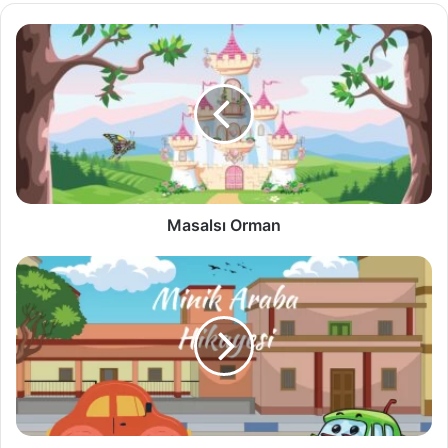
Masalsı
Orman
Masalsı Orman
Minik
Araba
Hikayesi