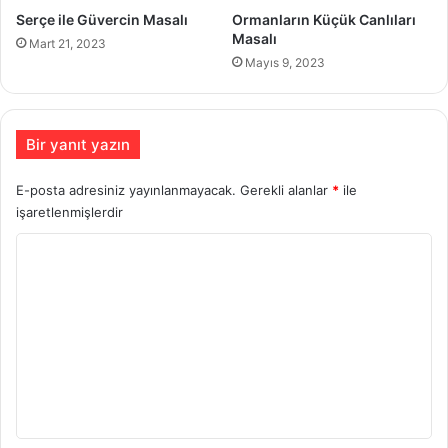
Serçe ile Güvercin Masalı
Ormanların Küçük Canlıları
Masalı
Mart 21, 2023
Mayıs 9, 2023
Bir yanıt yazın
E-posta adresiniz yayınlanmayacak.
Gerekli alanlar
*
ile
işaretlenmişlerdir
Y
o
r
u
m
*