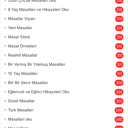
Uzun Çocuk Masalları Oku
318
8 Yaş Masalları ve Hikayeleri Oku
318
Masallar Diyarı
316
Yeni Masallar
315
Masal Sitesi
314
Masal Örnekleri
312
Resimli Masallar
311
Bir Varmış Bir Yokmuş Masalları
311
10 Yaş Masalları
311
Bin Bir Gece Masalları
309
Eğlenceli ve Eğitici Hikayeleri Oku
309
Güzel Masallar
302
Türk Masalları
295
Masallari oku
292