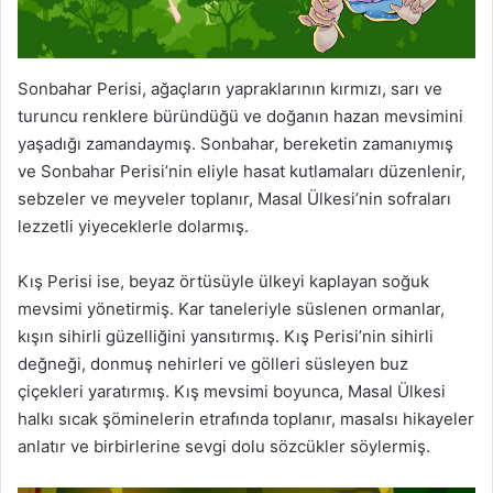
Sonbahar Perisi, ağaçların yapraklarının kırmızı, sarı ve
turuncu renklere büründüğü ve doğanın hazan mevsimini
yaşadığı zamandaymış. Sonbahar, bereketin zamanıymış
ve Sonbahar Perisi’nin eliyle hasat kutlamaları düzenlenir,
sebzeler ve meyveler toplanır, Masal Ülkesi’nin sofraları
lezzetli yiyeceklerle dolarmış.
Kış Perisi ise, beyaz örtüsüyle ülkeyi kaplayan soğuk
mevsimi yönetirmiş. Kar taneleriyle süslenen ormanlar,
kışın sihirli güzelliğini yansıtırmış. Kış Perisi’nin sihirli
değneği, donmuş nehirleri ve gölleri süsleyen buz
çiçekleri yaratırmış. Kış mevsimi boyunca, Masal Ülkesi
halkı sıcak şöminelerin etrafında toplanır, masalsı hikayeler
anlatır ve birbirlerine sevgi dolu sözcükler söylermiş.