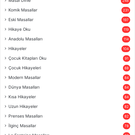
Masal Dinle
248
Komik Masallar
231
Eski Masallar
197
Hikaye Oku
119
Anadolu Masalları
114
Hikayeler
104
Çocuk Kitapları Oku
91
Çocuk Hikayeleri
88
Modern Masallar
84
Dünya Masalları
84
Kısa Hikayeler
84
Uzun Hikayeler
82
Prenses Masalları
82
İlginç Masallar
78