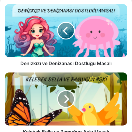
Denizkızı
ve
Denizanası
Dostluğu
Masalı
Denizkızı ve Denizanası Dostluğu Masalı
Kelebek
Bella
ve
Pamuğun
Aşkı
Masalı
Kelebek Bella ve Pamuğun Aşkı Masalı