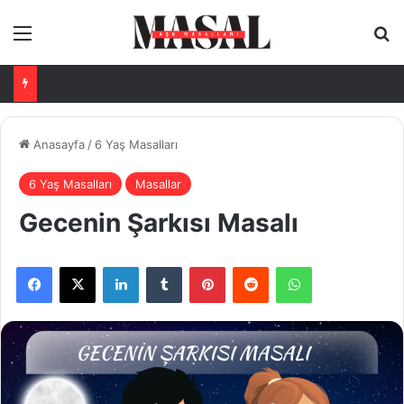
Menü
Ar
Anasayfa
/
6 Yaş Masalları
6 Yaş Masalları
Masallar
Gecenin Şarkısı Masalı
Facebook
X
LinkedIn
Tumblr
Pinterest
Reddit
WhatsApp