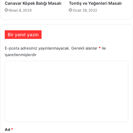
Canavar Köpek Balığı Masalı
Tontiş ve Yeğenleri Masalı
Nisan 8, 2024
Ocak 28, 2022
Bir yanıt yazın
E-posta adresiniz yayınlanmayacak.
Gerekli alanlar
*
ile
işaretlenmişlerdir
Y
o
r
u
m
*
Ad
*