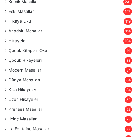
Komik Masallar
231
Eski Masallar
197
Hikaye Oku
119
Anadolu Masalları
114
Hikayeler
104
Çocuk Kitapları Oku
91
Çocuk Hikayeleri
88
Modern Masallar
84
Dünya Masalları
84
Kısa Hikayeler
84
Uzun Hikayeler
82
Prenses Masalları
82
İlginç Masallar
78
La Fontaine Masalları
77