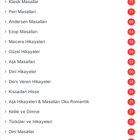
Klasik Masallar
75
Peri Masalları
71
Andersen Masalları
66
Ezop Masalları
64
Macera Hikayeleri
58
Güzel Hikayeler
56
Aşk Masalları
55
Dini Hikayeler
50
Ders Veren Hikayeler
36
Kıssadan Hisse
35
Aşk Hikayeleri & Masalları Oku Romantik
31
Kelile ve Dimne
27
Türküler ve Hikayeleri
26
Dini Masallar
25