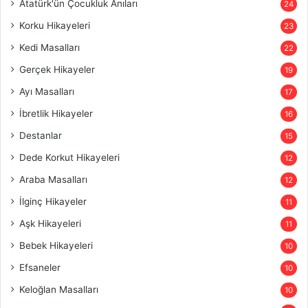
Atatürk'ün Çocukluk Anıları
24
Korku Hikayeleri
23
Kedi Masalları
22
Gerçek Hikayeler
19
Ayı Masalları
17
İbretlik Hikayeler
16
Destanlar
15
Dede Korkut Hikayeleri
12
Araba Masalları
12
İlginç Hikayeler
11
Aşk Hikayeleri
11
Bebek Hikayeleri
10
Efsaneler
10
Keloğlan Masalları
10