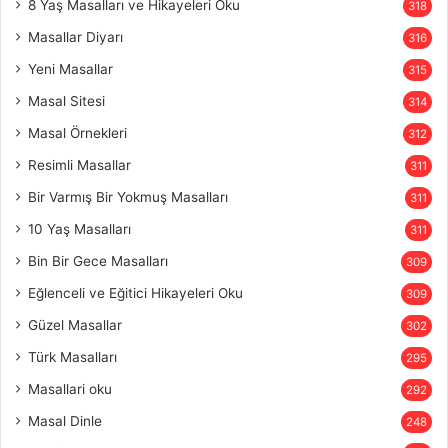
8 Yaş Masalları ve Hikayeleri Oku
318
Masallar Diyarı
316
Yeni Masallar
315
Masal Sitesi
314
Masal Örnekleri
312
Resimli Masallar
311
Bir Varmış Bir Yokmuş Masalları
311
10 Yaş Masalları
311
Bin Bir Gece Masalları
309
Eğlenceli ve Eğitici Hikayeleri Oku
309
Güzel Masallar
302
Türk Masalları
295
Masallari oku
292
Masal Dinle
248