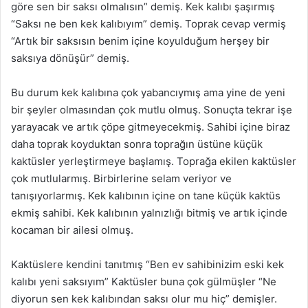
göre sen bir saksı olmalısın” demiş. Kek kalıbı şaşırmış
“Saksı ne ben kek kalıbıyım” demiş. Toprak cevap vermiş
“Artık bir saksısın benim içine koyulduğum herşey bir
saksıya dönüşür” demiş.
Bu durum kek kalıbına çok yabancıymış ama yine de yeni
bir şeyler olmasından çok mutlu olmuş. Sonuçta tekrar işe
yarayacak ve artık çöpe gitmeyecekmiş. Sahibi içine biraz
daha toprak koyduktan sonra toprağın üstüne küçük
kaktüsler yerleştirmeye başlamış. Toprağa ekilen kaktüsler
çok mutlularmış. Birbirlerine selam veriyor ve
tanışıyorlarmış. Kek kalıbının içine on tane küçük kaktüs
ekmiş sahibi. Kek kalıbının yalnızlığı bitmiş ve artık içinde
kocaman bir ailesi olmuş.
Kaktüslere kendini tanıtmış “Ben ev sahibinizim eski kek
kalıbı yeni saksıyım” Kaktüsler buna çok gülmüşler “Ne
diyorun sen kek kalıbından saksı olur mu hiç” demişler.