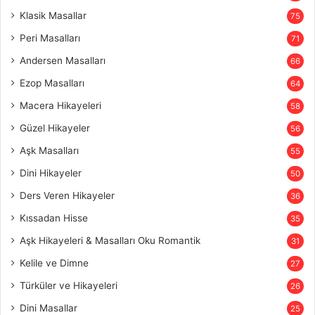
Klasik Masallar
75
Peri Masalları
71
Andersen Masalları
66
Ezop Masalları
64
Macera Hikayeleri
58
Güzel Hikayeler
56
Aşk Masalları
55
Dini Hikayeler
50
Ders Veren Hikayeler
36
Kıssadan Hisse
35
Aşk Hikayeleri & Masalları Oku Romantik
31
Kelile ve Dimne
27
Türküler ve Hikayeleri
26
Dini Masallar
25