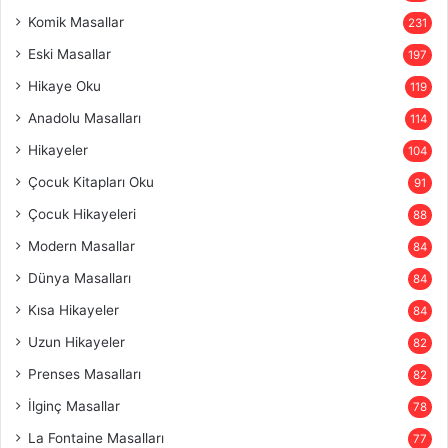
Komik Masallar
231
Eski Masallar
197
Hikaye Oku
119
Anadolu Masalları
114
Hikayeler
104
Çocuk Kitapları Oku
91
Çocuk Hikayeleri
88
Modern Masallar
84
Dünya Masalları
84
Kısa Hikayeler
84
Uzun Hikayeler
82
Prenses Masalları
82
İlginç Masallar
78
La Fontaine Masalları
77