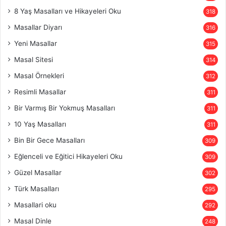
8 Yaş Masalları ve Hikayeleri Oku
318
Masallar Diyarı
316
Yeni Masallar
315
Masal Sitesi
314
Masal Örnekleri
312
Resimli Masallar
311
Bir Varmış Bir Yokmuş Masalları
311
10 Yaş Masalları
311
Bin Bir Gece Masalları
309
Eğlenceli ve Eğitici Hikayeleri Oku
309
Güzel Masallar
302
Türk Masalları
295
Masallari oku
292
Masal Dinle
248