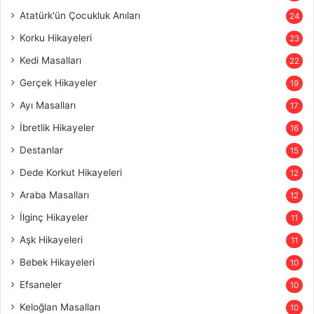
Atatürk'ün Çocukluk Anıları
24
Korku Hikayeleri
23
Kedi Masalları
22
Gerçek Hikayeler
19
Ayı Masalları
17
İbretlik Hikayeler
16
Destanlar
15
Dede Korkut Hikayeleri
12
Araba Masalları
12
İlginç Hikayeler
11
Aşk Hikayeleri
11
Bebek Hikayeleri
10
Efsaneler
10
Keloğlan Masalları
10