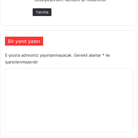
k
i
Yanıtla
:
Bir yanıt yazın
E-posta adresiniz yayınlanmayacak.
Gerekli alanlar
*
ile
işaretlenmişlerdir
Y
o
r
u
m
*