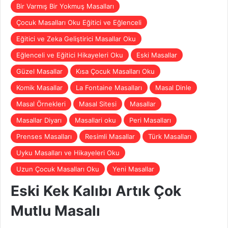
Bir Varmış Bir Yokmuş Masalları
Çocuk Masalları Oku Eğitici ve Eğlenceli
Eğitici ve Zeka Geliştirici Masallar Oku
Eğlenceli ve Eğitici Hikayeleri Oku
Eski Masallar
Güzel Masallar
Kısa Çocuk Masalları Oku
Komik Masallar
La Fontaine Masalları
Masal Dinle
Masal Örnekleri
Masal Sitesi
Masallar
Masallar Diyarı
Masallari oku
Peri Masalları
Prenses Masalları
Resimli Masallar
Türk Masalları
Uyku Masalları ve Hikayeleri Oku
Uzun Çocuk Masalları Oku
Yeni Masallar
Eski Kek Kalıbı Artık Çok
Mutlu Masalı