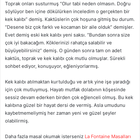
Toprak onları susturmuş “Olur tabi neden olmasın. Doğru
söylüyor ben içine dökülürken inceledim o gerçekten bir
kek kalıbı” demiş. Kaktüslerin çok hoşuna gitmiş bu durum.
“Desene biz çok farklı ve kocaman bir aile olduk” demişler.
Evet demiş eski kek kalıbı yeni saksı. “Bundan sonra size
çok iyi bakacağım. Köklerinizi rahatça salabilir ve
büyüyebilirsiniz” demiş. O günden sonra tam on adet
kaktüs, toprak ve kek kalıbı çok mutlu olmuşlar. Sürekli
sohbet ediyor, konuşuyor, eğleniyorlarmış.
Kek kalıbı atılmaktan kurtulduğu ve artık yine işe yaradığı
için çok mutluymuş. Hayatı mutfak dolabının köşesinde
sessiz devam ederken birden çok eğlenceli olmuş. Bu kek
kalıbına güzel bir hayat dersi de vermiş. Asla umudunu
kaybetmemeliymiş her zaman yeni ve güzel şeyler
olabilirmiş.
Daha fazla masal okumak isterseniz
La Fontaine Masalları