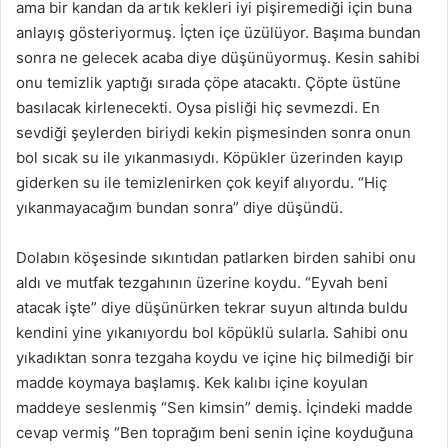
ama bir kandan da artık kekleri iyi pişiremediği için buna
anlayış gösteriyormuş. İçten içe üzülüyor. Başıma bundan
sonra ne gelecek acaba diye düşünüyormuş. Kesin sahibi
onu temizlik yaptığı sırada çöpe atacaktı. Çöpte üstüne
basılacak kirlenecekti. Oysa pisliği hiç sevmezdi. En
sevdiği şeylerden biriydi kekin pişmesinden sonra onun
bol sıcak su ile yıkanmasıydı. Köpükler üzerinden kayıp
giderken su ile temizlenirken çok keyif alıyordu. “Hiç
yıkanmayacağım bundan sonra” diye düşündü.
Dolabın köşesinde sıkıntıdan patlarken birden sahibi onu
aldı ve mutfak tezgahının üzerine koydu. “Eyvah beni
atacak işte” diye düşünürken tekrar suyun altında buldu
kendini yine yıkanıyordu bol köpüklü sularla. Sahibi onu
yıkadıktan sonra tezgaha koydu ve içine hiç bilmediği bir
madde koymaya başlamış. Kek kalıbı içine koyulan
maddeye seslenmiş “Sen kimsin” demiş. İçindeki madde
cevap vermiş “Ben toprağım beni senin içine koyduğuna