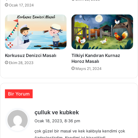
Ocak 17, 2024
Korkusuz Denizci Masalı
Tilkiyi Kandıran Kurnaz
Horoz Masalı
Ekim 28, 2023
Mayıs 21, 2024
Bir Yorum
d
çulluk ve kubkek
e
Ocak 18, 2023, 8:36 pm
d
çok güzel bir masal ve kek kalıbıyla kendimi çok
i
özdeşleştirdim. Kendimi iyi hissettirdi.