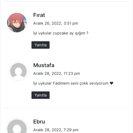
d
Fırat
e
Aralık 26, 2022, 3:51 pm
d
İyi uykular cupcake ay ışığım ?
i
k
Yanıtla
i
:
d
Mustafa
e
Aralık 28, 2022, 11:23 pm
d
İyi uykular Fadimem seni çokk seviyorum ❤️
i
k
Yanıtla
i
:
d
Ebru
e
Aralık 28, 2022, 7:29 pm