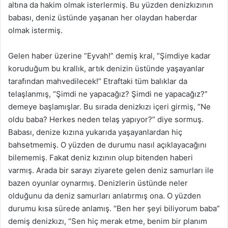
altına da hakim olmak isterlermiş. Bu yüzden denizkızının
babası, deniz üstünde yaşanan her olaydan haberdar
olmak istermiş.
Gelen haber üzerine “Eyvah!” demiş kral, “Şimdiye kadar
koruduğum bu krallık, artık denizin üstünde yaşayanlar
tarafından mahvedilecek!” Etraftaki tüm balıklar da
telaşlanmış, “Şimdi ne yapacağız? Şimdi ne yapacağız?”
demeye başlamışlar. Bu sırada denizkızı içeri girmiş, “Ne
oldu baba? Herkes neden telaş yapıyor?” diye sormuş.
Babası, denize kızına yukarıda yaşayanlardan hiç
bahsetmemiş. O yüzden de durumu nasıl açıklayacağını
bilememiş. Fakat deniz kızının olup bitenden haberi
varmış. Arada bir sarayı ziyarete gelen deniz samurları ile
bazen oyunlar oynarmış. Denizlerin üstünde neler
olduğunu da deniz samurları anlatırmış ona. O yüzden
durumu kısa sürede anlamış. “Ben her şeyi biliyorum baba”
demiş denizkızı, “Sen hiç merak etme, benim bir planım