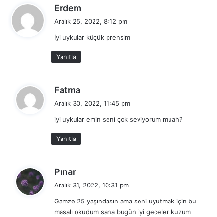
d
Erdem
e
Aralık 25, 2022, 8:12 pm
d
İyi uykular küçük prensim
i
k
Yanıtla
i
:
d
Fatma
e
Aralık 30, 2022, 11:45 pm
d
iyi uykular emin seni çok seviyorum muah?
i
k
Yanıtla
i
:
d
Pınar
e
Aralık 31, 2022, 10:31 pm
d
Gamze 25 yaşındasın ama seni uyutmak için bu
i
masalı okudum sana bugün iyi geceler kuzum
k