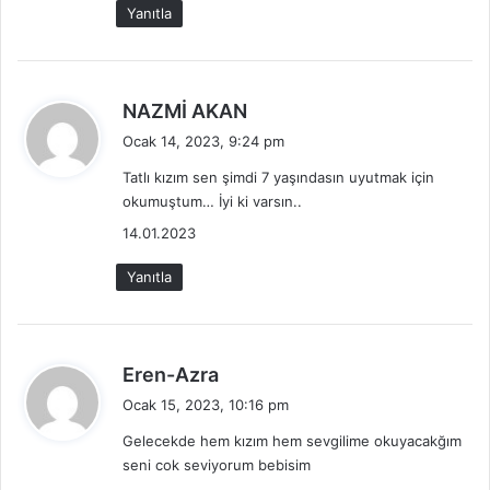
Yanıtla
d
NAZMİ AKAN
e
Ocak 14, 2023, 9:24 pm
d
Tatlı kızım sen şimdi 7 yaşındasın uyutmak için
i
okumuştum… İyi ki varsın..
k
i
14.01.2023
:
Yanıtla
d
Eren-Azra
e
Ocak 15, 2023, 10:16 pm
d
Gelecekde hem kızım hem sevgilime okuyacakğım
i
seni cok seviyorum bebisim
k