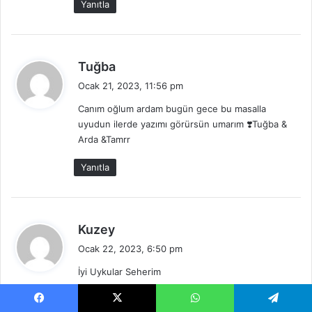
Yanıtla
i
:
d
Tuğba
e
Ocak 21, 2023, 11:56 pm
d
Canım oğlum ardam bugün gece bu masalla
i
uyudun ilerde yazımı görürsün umarım ❣️Tuğba &
k
Arda &Tamrr
i
:
Yanıtla
d
Kuzey
e
Ocak 22, 2023, 6:50 pm
d
İyi Uykular Seherim
i
k
Yanıtla
i
Facebook
X
WhatsApp
Telegram