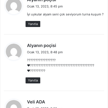
e
Ocak 13, 2023, 8:45 pm
d
İyi uykular alyam seni çok seviyorum turna kuşum ?
i
k
Yanıtla
i
:
d
Alyanın poçisi
e
Ocak 13, 2023, 8:48 pm
d
?????????????????
i
❤️??????????????????????????????????????
k
❤️?????????
i
:
Yanıtla
d
Veli ADA
e