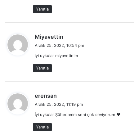
i
Yanıtla
:
d
Miyavettin
e
Aralık 25, 2022, 10:54 pm
d
iyi uykular miyavetinim
i
k
Yanıtla
i
:
d
erensan
e
Aralık 25, 2022, 11:19 pm
d
İyi uykular Şühedamm seni çok seviyorum ❤️
i
k
Yanıtla
i
: