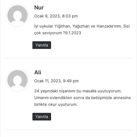
d
Nur
e
Ocak 9, 2023, 8:03 pm
d
İyi uykular Yiğithan, Yağızhan ve Hanzade’mm. Sizi
i
çok seviyorum ?9.1.2023
k
i
Yanıtla
:
d
Ali
e
Ocak 11, 2023, 9:49 pm
d
24 yaşındaki nişanlımı bu masalla uyutuyorum.
i
Umarım evlendikten sonra da bebişimizle annesine
k
birlikte okur uyuturum.
i
:
Yanıtla