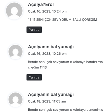
d
Açelya?Erol
e
Ocak 16, 2023, 10:24 pm
d
13.11 SENİ ÇOK SEVİYORUM BALLI ÇÖREĞİM
i
k
Yanıtla
i
:
d
Açelyanın bal yumağı
e
Ocak 16, 2023, 10:26 pm
d
Bende seni çok seviyorum çikolataya bandırılmış
i
çileğim 11.13
k
i
Yanıtla
:
d
Açelyanın bal yumağı
e
Ocak 18, 2023, 11:05 am
d
Bende seni çok seviyorum çikolotaya bandırılmış
i