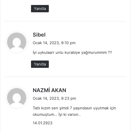
i
Yanıtla
:
d
Sibel
e
Ocak 14, 2023, 9:10 pm
d
İyi uykulaarr unlu kurabiye yağmurummm ??
i
k
Yanıtla
i
:
d
NAZMİ AKAN
e
Ocak 14, 2023, 9:23 pm
d
Tatlı kızım sen şimdi 7 yaşındasın uyutmak için
i
okumuştum… İyi ki varsın..
k
i
14.01.2923
: