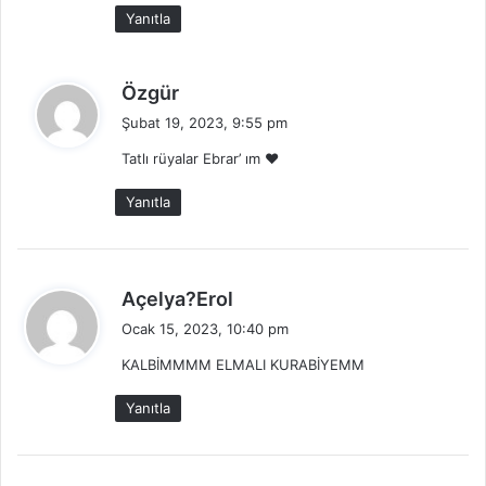
i
Yanıtla
:
d
Özgür
e
Şubat 19, 2023, 9:55 pm
d
Tatlı rüyalar Ebrar’ ım ❤️
i
k
Yanıtla
i
:
d
Açelya?Erol
e
Ocak 15, 2023, 10:40 pm
d
KALBİMMMM ELMALI KURABİYEMM
i
k
Yanıtla
i
: