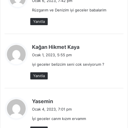
Ocak 6, 2023, 7:42 pm
d
Rüzgarım ve Denizim iyi geceler babalarim
i
k
Yanıtla
i
:
d
Kağan Hikmet Kaya
e
Ocak 1, 2023, 5:55 pm
d
iyi geceler belizcim seni cok seviyorum ?
i
k
Yanıtla
i
:
d
Yasemin
e
Ocak 4, 2023, 7:01 pm
d
İyi geceler canm kızım ervamm
i
k