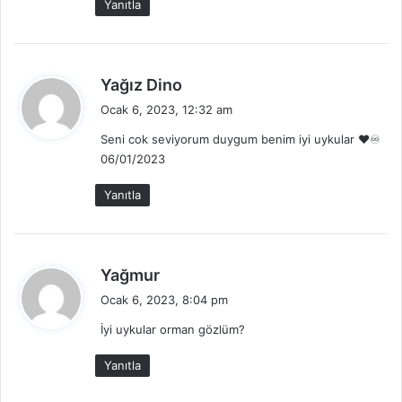
Yanıtla
d
Yağız Dino
e
Ocak 6, 2023, 12:32 am
d
Seni cok seviyorum duygum benim iyi uykular ❤️♾
i
06/01/2023
k
i
Yanıtla
:
d
Yağmur
e
Ocak 6, 2023, 8:04 pm
d
İyi uykular orman gözlüm?
i
k
Yanıtla
i
: