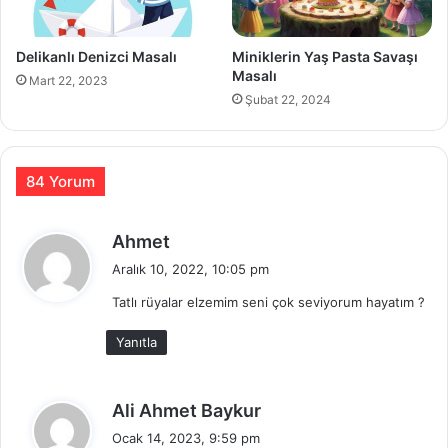
Delikanlı Denizci Masalı
Miniklerin Yaş Pasta Savaşı
Masalı
Mart 22, 2023
Şubat 22, 2024
84 Yorum
d
Ahmet
e
Aralık 10, 2022, 10:05 pm
d
Tatlı rüyalar elzemim seni çok seviyorum hayatım ?
i
k
Yanıtla
i
:
d
Ali Ahmet Baykur
e
Ocak 14, 2023, 9:59 pm