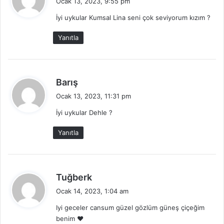
Ocak 13, 2023, 9:55 pm
d
İyi uykular Kumsal Lina seni çok seviyorum kızım ?
i
k
Yanıtla
i
:
d
Barış
e
Ocak 13, 2023, 11:31 pm
d
İyi uykular Dehle ?
i
k
Yanıtla
i
:
d
Tuğberk
e
Ocak 14, 2023, 1:04 am
d
Iyi geceler cansum güzel gözlüm güneş çiçeğim
i
benim ❤️
k