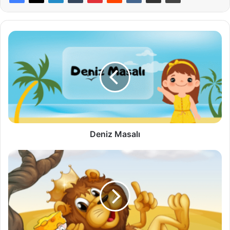
Deniz
Masalı
Deniz Masalı
Fare
ve
Aslan
Kralın
Masalı