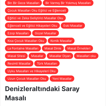
Bin Bir Gece Masalları
Bir Varmış Bir Yokmuş Masalları
Çocuk Masalları Oku Eğitici ve Eğlenceli
Eğitici ve Zeka Geliştirici Masallar Oku
Eğlenceli ve Eğitici Hikayeleri Oku
Eski Masallar
Ezop Masalları
Güzel Masallar
Kısa Çocuk Masalları Oku
Komik Masallar
La Fontaine Masalları
Masal Dinle
Masal Örnekleri
Masal Sitesi
Masallar
Masallar Diyarı
Masallari oku
Resimli Masallar
Türk Masalları
Uyku Masalları ve Hikayeleri Oku
Uzun Çocuk Masalları Oku
Yeni Masallar
Denizleraltındaki Saray
Masalı