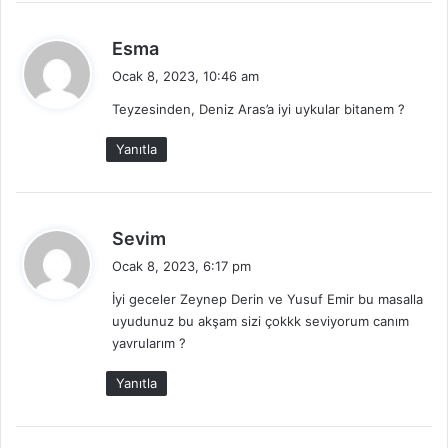
d
Esma
e
Ocak 8, 2023, 10:46 am
d
Teyzesinden, Deniz Aras’a iyi uykular bitanem ?
i
k
Yanıtla
i
:
d
Sevim
e
Ocak 8, 2023, 6:17 pm
d
İyi geceler Zeynep Derin ve Yusuf Emir bu masalla
i
uyudunuz bu akşam sizi çokkk seviyorum canım
k
yavrularım ?
i
:
Yanıtla