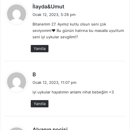
d
İlayda&Umut
e
Ocak 12, 2023, 5:28 pm
d
Bitanemm 27. Ayımız kutlu olsun seni çok
i
seviyomm!♥️ Bu günün hatrına bu masalla uyuttum
k
seni iyi uykular sevgilim!?
i
:
Yanıtla
d
B
e
Ocak 12, 2023, 11:07 pm
d
iyi uykular hayatımın anlamı nihal bebeğim <3
i
k
Yanıtla
i
:
d
Alyanın poçisi