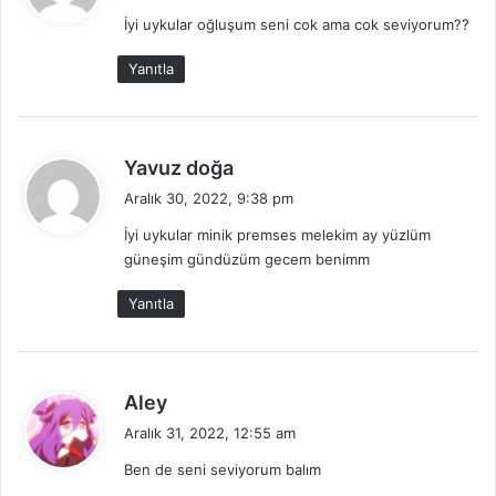
d
İyi uykular oğluşum seni cok ama cok seviyorum??
i
k
Yanıtla
i
:
d
Yavuz doğa
e
Aralık 30, 2022, 9:38 pm
d
İyi uykular minik premses melekim ay yüzlüm
i
güneşim gündüzüm gecem benimm
k
i
Yanıtla
:
d
Aley
e
Aralık 31, 2022, 12:55 am
d
Ben de seni seviyorum balım
i