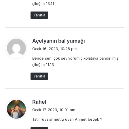
çileğim 13.11
k
i
Yanıtla
:
d
Açelyanın bal yumağı
e
Ocak 16, 2023, 10:28 pm
d
Bende seni çok seviyorum çikolataya bandırılmış
i
çileğim 11.13
k
i
Yanıtla
:
d
Rahel
e
Ocak 17, 2023, 10:01 pm
d
Tatlı rüyalar mutlu uyan Ahmet bebek ?
i
k