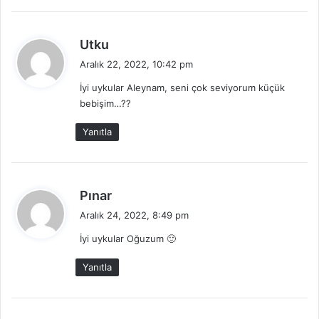
:
d
Utku
e
Aralık 22, 2022, 10:42 pm
d
İyi uykular Aleynam, seni çok seviyorum küçük
i
bebişim…??
k
i
Yanıtla
:
d
Pınar
e
Aralık 24, 2022, 8:49 pm
d
İyi uykular Oğuzum 🙂
i
k
Yanıtla
i
: