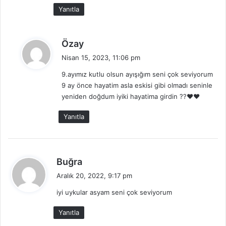
:
Yanıtla
d
Özay
e
Nisan 15, 2023, 11:06 pm
d
9.ayımız kutlu olsun ayışığım seni çok seviyorum
i
9 ay önce hayatim asla eskisi gibi olmadı seninle
k
yeniden doğdum iyiki hayatima girdin ??❤️❤️
i
:
Yanıtla
d
Buğra
e
Aralık 20, 2022, 9:17 pm
d
iyi uykular asyam seni çok seviyorum
i
k
Yanıtla
i