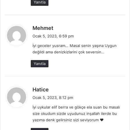
Yanıtla
i
:
d
Mehmet
e
Ocak 5, 2023, 6:59 pm
d
İyi geceler yusram… Masal senin yaşına Uygun
i
değildi ama denizkizlarini çok seversin…
k
i
Yanıtla
:
d
Hatice
e
Ocak 5, 2023, 8:12 pm
d
İyi uykular elif berra ve gökçe ela suan bu masalı
i
size okudum sizde uyudunuz inşallah ilerde bu
k
yazıma denk gelirsiniz sizi seviyorum ❤️
i
: