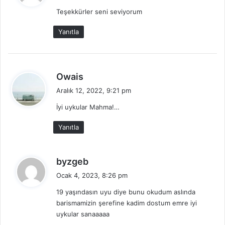
d
Teşekkürler seni seviyorum
i
k
Yanıtla
i
:
d
Owais
e
Aralık 12, 2022, 9:21 pm
d
İyi uykular Mahma!…
i
k
Yanıtla
i
:
d
byzgeb
e
Ocak 4, 2023, 8:26 pm
d
19 yaşındasın uyu diye bunu okudum aslında
i
barismamizin şerefine kadim dostum emre iyi
k
uykular sanaaaaa
i