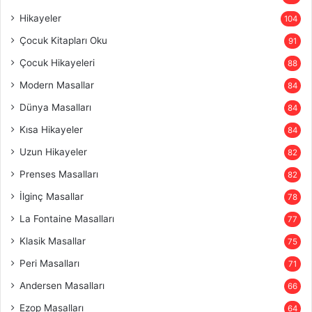
Hikayeler
104
Çocuk Kitapları Oku
91
Çocuk Hikayeleri
88
Modern Masallar
84
Dünya Masalları
84
Kısa Hikayeler
84
Uzun Hikayeler
82
Prenses Masalları
82
İlginç Masallar
78
La Fontaine Masalları
77
Klasik Masallar
75
Peri Masalları
71
Andersen Masalları
66
Ezop Masalları
64