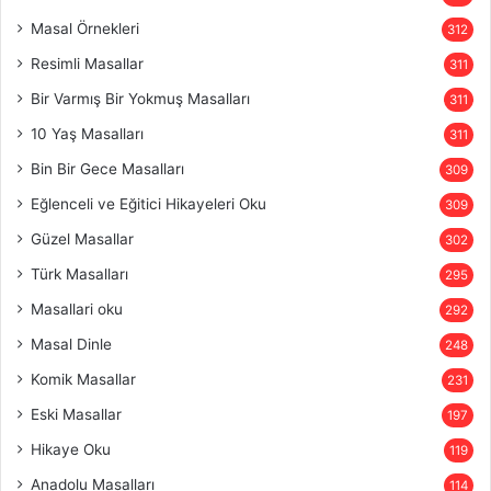
Masal Örnekleri
312
Resimli Masallar
311
Bir Varmış Bir Yokmuş Masalları
311
10 Yaş Masalları
311
Bin Bir Gece Masalları
309
Eğlenceli ve Eğitici Hikayeleri Oku
309
Güzel Masallar
302
Türk Masalları
295
Masallari oku
292
Masal Dinle
248
Komik Masallar
231
Eski Masallar
197
Hikaye Oku
119
Anadolu Masalları
114