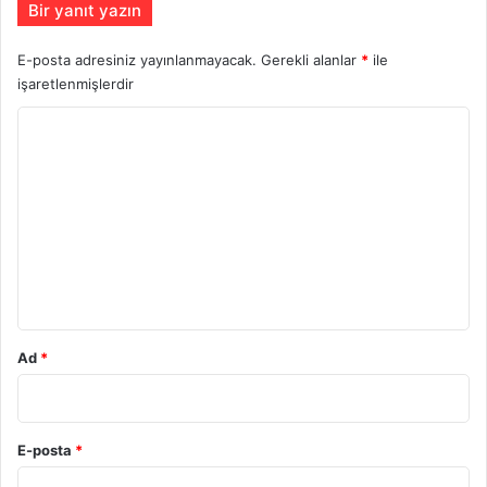
Bir yanıt yazın
E-posta adresiniz yayınlanmayacak.
Gerekli alanlar
*
ile
işaretlenmişlerdir
Y
o
r
u
m
*
Ad
*
E-posta
*