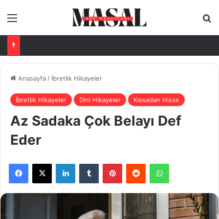
Menü
Ar
Anasayfa
/
İbretlik Hikayeler
İbretlik Hikayeler
Dini Hikayeler
Kıssadan Hisse
Az Sadaka Çok Belayı Def
Eder
Facebook
X
LinkedIn
Tumblr
Pinterest
Reddit
WhatsApp