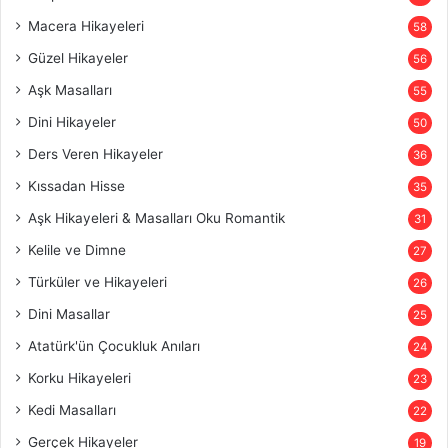
Macera Hikayeleri
58
Güzel Hikayeler
56
Aşk Masalları
55
Dini Hikayeler
50
Ders Veren Hikayeler
36
Kıssadan Hisse
35
Aşk Hikayeleri & Masalları Oku Romantik
31
Kelile ve Dimne
27
Türküler ve Hikayeleri
26
Dini Masallar
25
Atatürk'ün Çocukluk Anıları
24
Korku Hikayeleri
23
Kedi Masalları
22
Gerçek Hikayeler
19