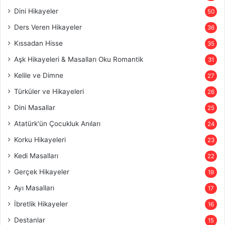
Dini Hikayeler
50
Ders Veren Hikayeler
36
Kıssadan Hisse
35
Aşk Hikayeleri & Masalları Oku Romantik
31
Kelile ve Dimne
27
Türküler ve Hikayeleri
26
Dini Masallar
25
Atatürk'ün Çocukluk Anıları
24
Korku Hikayeleri
23
Kedi Masalları
22
Gerçek Hikayeler
19
Ayı Masalları
17
İbretlik Hikayeler
16
Destanlar
15