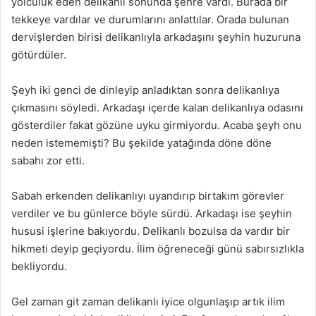
yolculuk eden delikanlı sonunda şehre vardı. Burada bir
tekkeye vardılar ve durumlarını anlattılar. Orada bulunan
dervişlerden birisi delikanlıyla arkadaşını şeyhin huzuruna
götürdüler.
Şeyh iki genci de dinleyip anladıktan sonra delikanlıya
çıkmasını söyledi. Arkadaşı içerde kalan delikanlıya odasını
gösterdiler fakat gözüne uyku girmiyordu. Acaba şeyh onu
neden istememişti? Bu şekilde yatağında döne döne
sabahı zor etti.
Sabah erkenden delikanlıyı uyandırıp birtakım görevler
verdiler ve bu günlerce böyle sürdü. Arkadaşı ise şeyhin
hususi işlerine bakıyordu. Delikanlı bozulsa da vardır bir
hikmeti deyip geçiyordu. İlim öğreneceği günü sabırsızlıkla
bekliyordu.
Gel zaman git zaman delikanlı iyice olgunlaşıp artık ilim