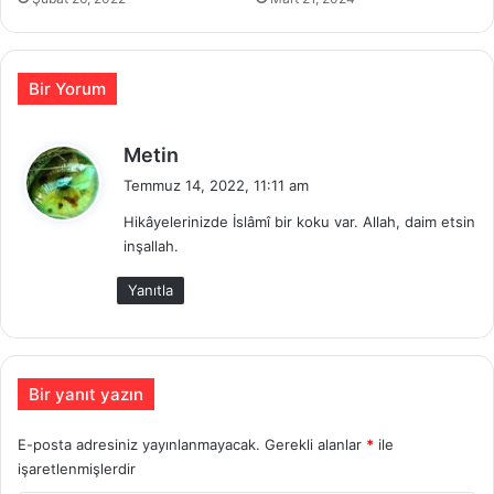
Bir Yorum
d
Metin
e
Temmuz 14, 2022, 11:11 am
d
Hikâyelerinizde İslâmî bir koku var. Allah, daim etsin
i
inşallah.
k
i
Yanıtla
:
Bir yanıt yazın
E-posta adresiniz yayınlanmayacak.
Gerekli alanlar
*
ile
işaretlenmişlerdir