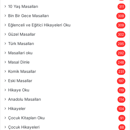
10 Yaş Masalları
311
Bin Bir Gece Masalları
309
Eğlenceli ve Eğitici Hikayeleri Oku
309
Güzel Masallar
302
Türk Masalları
295
Masallari oku
292
Masal Dinle
248
Komik Masallar
231
Eski Masallar
197
Hikaye Oku
119
Anadolu Masalları
114
Hikayeler
104
Çocuk Kitapları Oku
91
Çocuk Hikayeleri
88