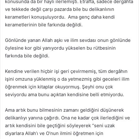
konusunda da bir hayli ilerlemişti. Etrafta, sadece dergâhta
ve tekkede değil çarşı pazarda bile bu delikanlının
kerametleri konuşuluyordu. Ama genç daha kendi
kerametlerinin bile farkında değildi.
Gönlünde yanan Allah aşkı ve ilim sevdası onun gönlünde
öylesine kor gibi yanıyordu yükselen bu rütbesinin
farkında bile değildi.
Kendine verilen hiçbir işi geri çevirmemiş, tüm dergâhın
işini omzuna yüklenmiş o da yetmezmiş gibi geceleri ilim
öğrenmek için kitaplar okuyormuş. Şeyhi onu çok
seviyordu ama bunu açıktan kendisine belli etmiyordu.
Ama artık bunu bilmesinin zamanı geldiğini düşünerek
delikanlıyı yanına çağırdı. Ona ne kadar çok ilerlediğini ve
artık kendisini bile geçtiğini söyleyerek “seni uzak
diyarlara Allah’ı ve O’nun ilmini öğretmen için