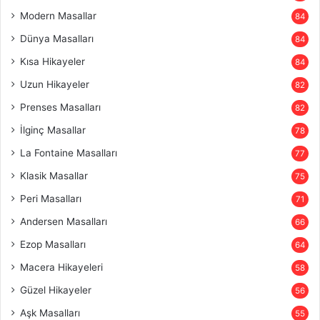
Modern Masallar
84
Dünya Masalları
84
Kısa Hikayeler
84
Uzun Hikayeler
82
Prenses Masalları
82
İlginç Masallar
78
La Fontaine Masalları
77
Klasik Masallar
75
Peri Masalları
71
Andersen Masalları
66
Ezop Masalları
64
Macera Hikayeleri
58
Güzel Hikayeler
56
Aşk Masalları
55