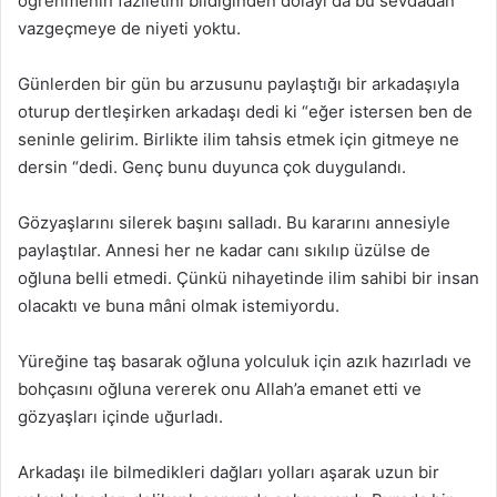
öğrenmenin faziletini bildiğinden dolayı da bu sevdadan
vazgeçmeye de niyeti yoktu.
Günlerden bir gün bu arzusunu paylaştığı bir arkadaşıyla
oturup dertleşirken arkadaşı dedi ki “eğer istersen ben de
seninle gelirim. Birlikte ilim tahsis etmek için gitmeye ne
dersin “dedi. Genç bunu duyunca çok duygulandı.
Gözyaşlarını silerek başını salladı. Bu kararını annesiyle
paylaştılar. Annesi her ne kadar canı sıkılıp üzülse de
oğluna belli etmedi. Çünkü nihayetinde ilim sahibi bir insan
olacaktı ve buna mâni olmak istemiyordu.
Yüreğine taş basarak oğluna yolculuk için azık hazırladı ve
bohçasını oğluna vererek onu Allah’a emanet etti ve
gözyaşları içinde uğurladı.
Arkadaşı ile bilmedikleri dağları yolları aşarak uzun bir