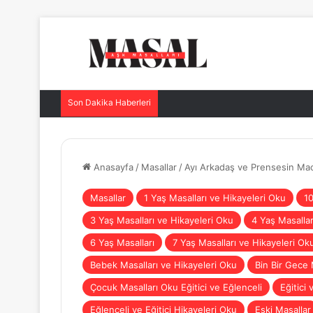
Son Dakika Haberleri
Anasayfa
/
Masallar
/
Ayı Arkadaş ve Prensesin Mac
Masallar
1 Yaş Masalları ve Hikayeleri Oku
10
3 Yaş Masalları ve Hikayeleri Oku
4 Yaş Masallar
6 Yaş Masalları
7 Yaş Masalları ve Hikayeleri Ok
Bebek Masalları ve Hikayeleri Oku
Bin Bir Gece 
Çocuk Masalları Oku Eğitici ve Eğlenceli
Eğitici 
Eğlenceli ve Eğitici Hikayeleri Oku
Eski Masallar