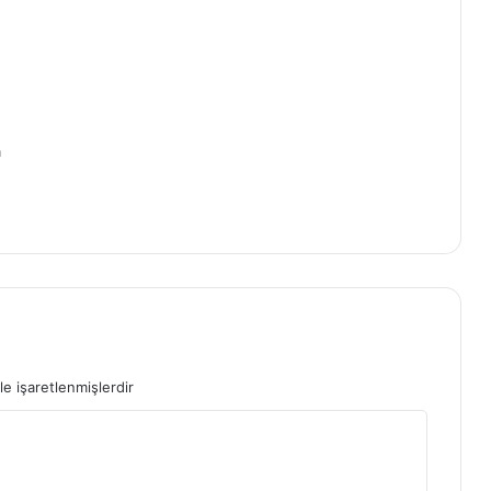
m
le işaretlenmişlerdir