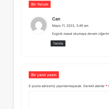
Bir Yorum
d
Can
e
Mayıs 11, 2023, 3:49 am
d
Ezgicik masal okumaya devam ciğeri
i
k
Yanıtla
i
:
Bir yanıt yazın
E-posta adresiniz yayınlanmayacak.
Gerekli alanlar
*
i
Y
o