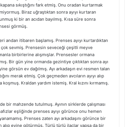
kapana sıkıştığını fark etmiş. Onu oradan kurtarmak
miyormuş. Biraz uğraştıktan sonra ayıyı kurtaran
unmuş ki bir an acıdan bayılmış. Kısa süre sonra
ensesi görmüş.
leri andan itibaren başlamış. Prenses ayıyı kurtardıktan
 çok sevmiş. Prensesin seveceği çeşitli meyve
anla birbirlerine alışmışlar. Prensesler ormana
mış. Bir gün yine ormanda gezintiye çıktıktan sonra ayı
yine görsün ev dağılmış. Ayı arkadaşın evi resmen talan
ığını merak etmiş. Çok geçmeden avcıların ayıyı alıp
koşmuş. Kraldan yardım istemiş. Kral kızını kırmamış.
nde bir mahzende tutulmuş. Ayının sirklerde çalışması
uhafızlar eşliğinde prenses ayıyı görünce onu hemen
ayanamamış. Prenses zaten ayı arkadaşını görünce bir
lıp evine götürmüş. Türlü türlü ilaçlar yapsa da bir