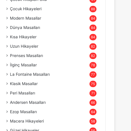
Çocuk Hikayeleri
88
Modern Masallar
84
Dünya Masalları
84
Kısa Hikayeler
84
Uzun Hikayeler
82
Prenses Masalları
82
İlginç Masallar
78
La Fontaine Masalları
77
Klasik Masallar
75
Peri Masalları
71
Andersen Masalları
66
Ezop Masalları
64
Macera Hikayeleri
58
Güzel Hikayeler
56