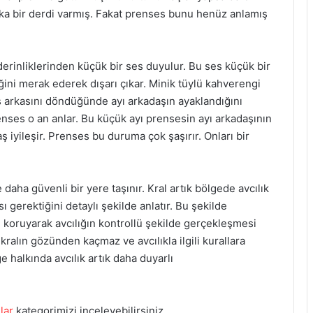
şka bir derdi varmış. Fakat prenses bunu henüz anlamış
erinliklerinden küçük bir ses duyulur. Bu ses küçük bir
ğini merak ederek dışarı çıkar. Minik tüylü kahverengi
s arkasını döndüğünde ayı arkadaşın ayaklandığını
enses o an anlar. Bu küçük ayı prensesin ayı arkadaşının
 iyileşir. Prenses bu duruma çok şaşırır. Onları bir
 daha güvenli bir yere taşınır. Kral artık bölgede avcılık
sı gerektiğini detaylı şekilde anlatır. Bu şekilde
i koruyarak avcılığın kontrollü şekilde gerçekleşmesi
kralın gözünden kaçmaz ve avcılıkla ilgili kurallara
 halkında avcılık artık daha duyarlı
lar
kategorimizi inceleyebilirsiniz.