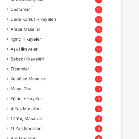
Destanlar
15
Dede Korkut Hikayeleri
12
Araba Masalları
12
İlginç Hikayeler
11
Aşk Hikayeleri
11
Bebek Hikayeleri
10
Efsaneler
10
Keloğlan Masalları
10
Masal Oku
9
Eğitici Hikayeler
8
4 Yaş Masalları
6
12 Yaş Masalları
6
11 Yaş Masalları
6
Aile Masalları
5