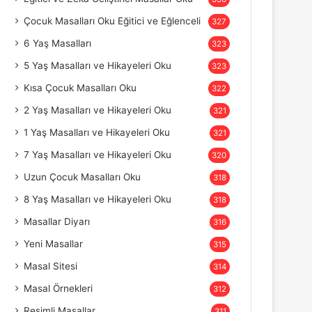
Çocuk Masalları Oku Eğitici ve Eğlenceli
327
6 Yaş Masalları
323
5 Yaş Masalları ve Hikayeleri Oku
323
Kısa Çocuk Masalları Oku
322
2 Yaş Masalları ve Hikayeleri Oku
321
1 Yaş Masalları ve Hikayeleri Oku
321
7 Yaş Masalları ve Hikayeleri Oku
320
Uzun Çocuk Masalları Oku
318
8 Yaş Masalları ve Hikayeleri Oku
318
Masallar Diyarı
316
Yeni Masallar
315
Masal Sitesi
314
Masal Örnekleri
312
Resimli Masallar
311