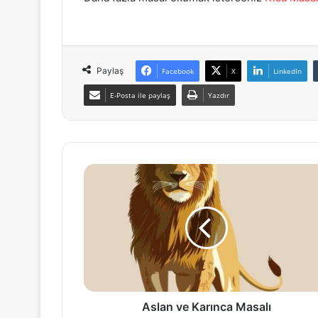
Paylaş
Facebook
X
LinkedIn
E-Posta ile paylaş
Yazdır
Aslan
ve
Karınca
Masalı
Aslan ve Karınca Masalı