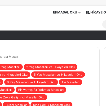
MASAL OKU
HİKAYE 
erası Masalı
 Yaş Masalları
2 Yaş Masalları ve Hikayeleri Oku
ı ve Hikayeleri Oku
5 Yaş Masalları ve Hikayeleri Oku
u
8 Yaş Masalları ve Hikayeleri Oku
Ayı Masalları
Masalları
Bir Varmış Bir Yokmuş Masalları
ve Zeka Geliştirici Masallar Oku
Güzel Masallar
Kısa Çocuk Masalları Oku