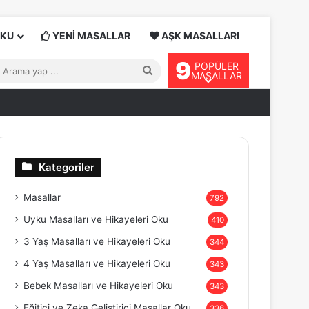
OKU
YENİ MASALLAR
AŞK MASALLARI
9
POPÜLER
Arama
MASALLAR
yap
...
Kategoriler
Masallar
792
Uyku Masalları ve Hikayeleri Oku
410
3 Yaş Masalları ve Hikayeleri Oku
344
4 Yaş Masalları ve Hikayeleri Oku
343
Bebek Masalları ve Hikayeleri Oku
343
Eğitici ve Zeka Geliştirici Masallar Oku
336