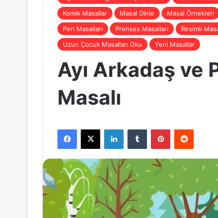
Komik Masallar
Masal Dinle
Masal Örnekleri
Peri Masalları
Prenses Masalları
Resimli Masa
Uzun Çocuk Masalları Oku
Yeni Masallar
Ayı Arkadaş ve 
Masalı
Facebook
X
LinkedIn
Tumblr
Pinterest
Reddit