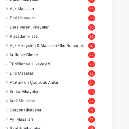
Aşk Masalları
55
Dini Hikayeler
50
Ders Veren Hikayeler
36
Kıssadan Hisse
35
Aşk Hikayeleri & Masalları Oku Romantik
31
Kelile ve Dimne
27
Türküler ve Hikayeleri
26
Dini Masallar
25
Atatürk'ün Çocukluk Anıları
24
Korku Hikayeleri
23
Kedi Masalları
22
Gerçek Hikayeler
19
Ayı Masalları
17
İbretlik Hikayeler
16