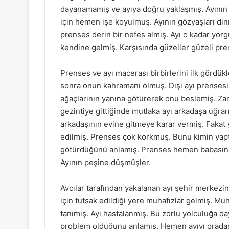
dayanamamış ve ayıya doğru yaklaşmış. Ayının 
için hemen işe koyulmuş. Ayının gözyaşları din
prenses derin bir nefes almış. Ayı o kadar yorg
kendine gelmiş. Karşısında güzeller güzeli pr
Prenses ve ayı macerası birbirlerini ilk gördük
sonra onun kahramanı olmuş. Dişi ayı prensesi
ağaçlarının yanına götürerek onu beslemiş. Zam
gezintiye gittiğinde mutlaka ayı arkadaşa uğrar
arkadaşının evine gitmeye karar vermiş. Fakat 
edilmiş. Prenses çok korkmuş. Bunu kimin yapt
götürdüğünü anlamış. Prenses hemen babasına 
Ayının peşine düşmüşler.
Avcılar tarafından yakalanan ayı şehir merkezi
için tutsak edildiği yere muhafızlar gelmiş. M
tanımış. Ayı hastalanmış. Bu zorlu yolculuğa d
problem olduğunu anlamış. Hemen ayıyı oradan a