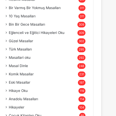
Bir Varmış Bir Yokmuş Masalları
311
10 Yaş Masalları
311
Bin Bir Gece Masalları
309
Eğlenceli ve Eğitici Hikayeleri Oku
309
Güzel Masallar
302
Türk Masalları
295
Masallari oku
292
Masal Dinle
248
Komik Masallar
231
Eski Masallar
197
Hikaye Oku
119
Anadolu Masalları
114
Hikayeler
104
Çocuk Kitapları Oku
91