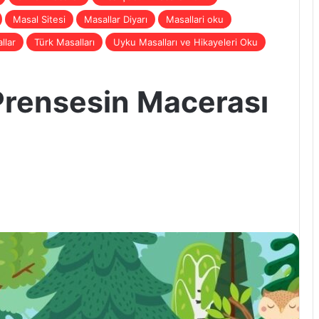
Masal Sitesi
Masallar Diyarı
Masallari oku
llar
Türk Masalları
Uyku Masalları ve Hikayeleri Oku
Prensesin Macerası