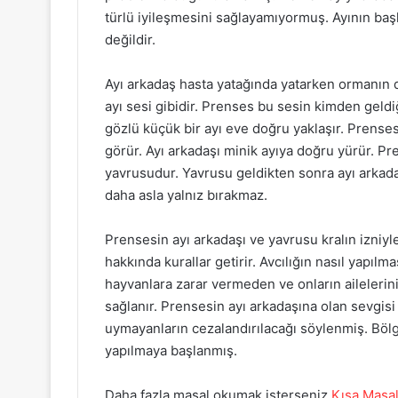
türlü iyileşmesini sağlayamıyormuş. Ayının ba
değildir.
Ayı arkadaş hasta yatağında yatarken ormanın d
ayı sesi gibidir. Prenses bu sesin kimden geldi
gözlü küçük bir ayı eve doğru yaklaşır. Prense
görür. Ayı arkadaşı minik ayıya doğru yürür. Pr
yavrusudur. Yavrusu geldikten sonra ayı arkadaş
daha asla yalnız bırakmaz.
Prensesin ayı arkadaşı ve yavrusu kralın izniyle
hakkında kurallar getirir. Avcılığın nasıl yapılma
hayvanlara zarar vermeden ve onların ailelerin
sağlanır. Prensesin ayı arkadaşına olan sevgisi 
uymayanların cezalandırılacağı söylenmiş. Bölge
yapılmaya başlanmış.
Daha fazla masal okumak isterseniz
Kısa Masal