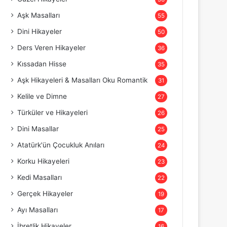
Aşk Masalları
55
Dini Hikayeler
50
Ders Veren Hikayeler
36
Kıssadan Hisse
35
Aşk Hikayeleri & Masalları Oku Romantik
31
Kelile ve Dimne
27
Türküler ve Hikayeleri
26
Dini Masallar
25
Atatürk'ün Çocukluk Anıları
24
Korku Hikayeleri
23
Kedi Masalları
22
Gerçek Hikayeler
19
Ayı Masalları
17
İbretlik Hikayeler
16