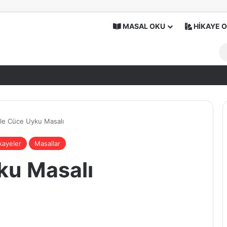
MASAL OKU
HİKAYE 
ile Cüce Uyku Masalı
kayeler
Masallar
ku Masalı