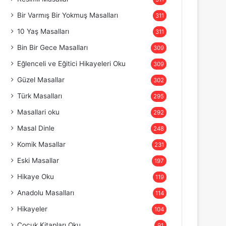
Bir Varmış Bir Yokmuş Masalları
311
10 Yaş Masalları
311
Bin Bir Gece Masalları
309
Eğlenceli ve Eğitici Hikayeleri Oku
309
Güzel Masallar
302
Türk Masalları
295
Masallari oku
292
Masal Dinle
248
Komik Masallar
231
Eski Masallar
197
Hikaye Oku
119
Anadolu Masalları
114
Hikayeler
104
Çocuk Kitapları Oku
91