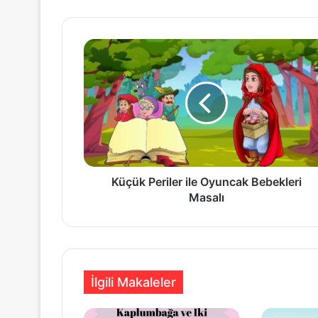
Küçük
Periler
ile
Oyuncak
Bebekleri
Masalı
Küçük Periler ile Oyuncak Bebekleri
Masalı
İlgili Makaleler