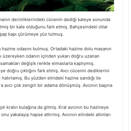
manın derinliklerindeki cücenin dediği kaleye sonunda
lmiş bir kale olduğunu fark etmiş. Bahçesindeki otlar
hşap kapı çürümeye yüz tutmuş.
da hazine odasını bulmuş. Ortadaki hazine dolu masanın
ek üzereyken odanın içinden yukarı doğru uzanan
samakları değişik renkte elmaslarla kaplıymış.
e doğru çıktığını fark etmiş. Avcı cücenin dediklerini
i hatırlamış. Bu yüzden elindeki hazine sandığı ile
nra avcı çok zengin bir adama dönüşmüş. Avcının başına
pli kralın kulağına da gitmiş. Kral avcının bu hazineye
onu yakalayıp hapse attırmış. Avcının elindeki altınları