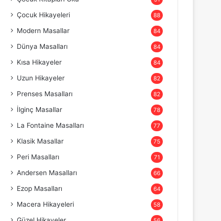
Çocuk Hikayeleri
88
Modern Masallar
84
Dünya Masalları
84
Kısa Hikayeler
84
Uzun Hikayeler
82
Prenses Masalları
82
İlginç Masallar
78
La Fontaine Masalları
77
Klasik Masallar
75
Peri Masalları
71
Andersen Masalları
66
Ezop Masalları
64
Macera Hikayeleri
58
Güzel Hikayeler
56