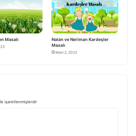
men Masalı
Nalan ve Neriman Kardeşler
Masalı
023
Mart 2, 2022
le işaretlenmişlerdir