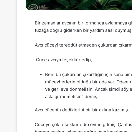
Bir zamanlar avcının biri ormanda avlanmaya gi
tuzağa doğru giderken bir yardım sesi duymuş.
Avcı cüceyi tereddüt etmeden çukurdan çıkarm
Cüce avcıya teşekkür edip,
Beni bu çukurdan çıkarttığın için sana bir
mücevherlerin olduğu bir oda var. Odanın 
ve geri eve dönmelisin. Ancak şimdi söyl
asla girmemelisin” demiş.
Avcı cücenin dediklerini bir bir aklına kazımış.
Cüceye çok teşekkür edip evine gitmiş. Çantas
hemen hazine kalesine doğru yola koyulmuş.