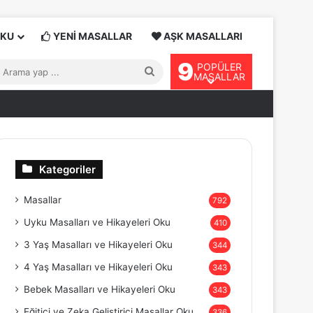
OKU
YENİ MASALLAR
AŞK MASALLARI
9
POPÜLER
Arama
MASALLAR
yap
...
Kategoriler
Masallar
792
Uyku Masalları ve Hikayeleri Oku
410
3 Yaş Masalları ve Hikayeleri Oku
344
4 Yaş Masalları ve Hikayeleri Oku
343
Bebek Masalları ve Hikayeleri Oku
343
Eğitici ve Zeka Geliştirici Masallar Oku
336