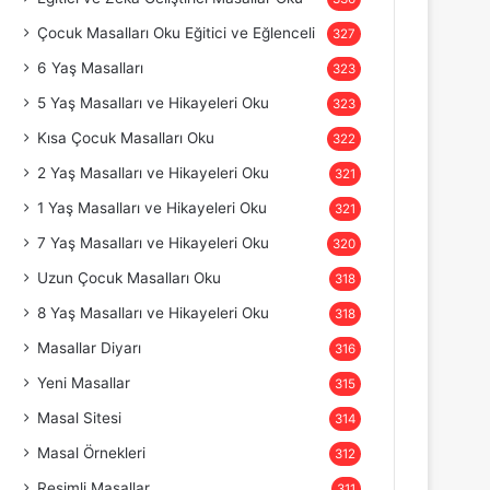
Çocuk Masalları Oku Eğitici ve Eğlenceli
327
6 Yaş Masalları
323
5 Yaş Masalları ve Hikayeleri Oku
323
Kısa Çocuk Masalları Oku
322
2 Yaş Masalları ve Hikayeleri Oku
321
1 Yaş Masalları ve Hikayeleri Oku
321
7 Yaş Masalları ve Hikayeleri Oku
320
Uzun Çocuk Masalları Oku
318
8 Yaş Masalları ve Hikayeleri Oku
318
Masallar Diyarı
316
Yeni Masallar
315
Masal Sitesi
314
Masal Örnekleri
312
Resimli Masallar
311