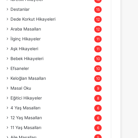
Destanlar
15
Dede Korkut Hikayeleri
12
Araba Masalları
12
İlginç Hikayeler
11
Aşk Hikayeleri
11
Bebek Hikayeleri
10
Efsaneler
10
Keloğlan Masalları
10
Masal Oku
9
Eğitici Hikayeler
8
4 Yaş Masalları
6
12 Yaş Masalları
6
11 Yaş Masalları
6
Aile Masalları
5