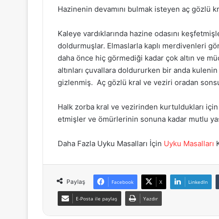
Hazinenin devamını bulmak isteyen aç gözlü kral
Kaleye vardıklarında hazine odasını keşfetmişle
doldurmuşlar. Elmaslarla kaplı merdivenleri gö
daha önce hiç görmediği kadar çok altın ve mü
altınları çuvallara doldururken bir anda kulenin
gizlenmiş. Aç gözlü kral ve veziri oradan sons
Halk zorba kral ve vezirinden kurtuldukları için 
etmişler ve ömürlerinin sonuna kadar mutlu ya
Daha Fazla Uyku Masalları İçin
Uyku Masalları
K
Paylaş
Facebook
X
LinkedIn
E-Posta ile paylaş
Yazdır