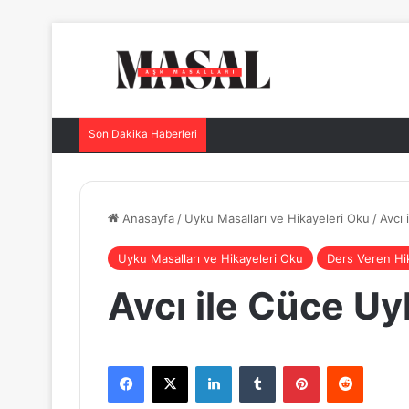
Son Dakika Haberleri
Anasayfa
/
Uyku Masalları ve Hikayeleri Oku
/
Avcı 
Uyku Masalları ve Hikayeleri Oku
Ders Veren Hi
Avcı ile Cüce Uy
Facebook
X
LinkedIn
Tumblr
Pinterest
Reddit