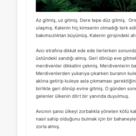
Az gitmiş, uz gitmiş. Dere tepe düz gitmiş. Or
ulaşmış. Kalenin hiç kimsenin olmadığı terk edi
bakımsızlıktan büyümüş. Kalenin girişindeki a
Avcı etrafına dikkat ede ede ilerlerken sonun
üstündeki sandığı almış. Geri dönüp eve gitm
merdivenler dikkatini çekmiş. Merdivenlerin ba
Merdivenlerden yukarıya çıkarken buranın kuley
aklına getirip kuleye asla çıkmaması gerektiğin
birlikte geri dönüp evine gitmiş. O günden so
gelenler ülkenin dört bir yanında duyulmuş.
Avcının şansı ülkeyi zorbalıkla yöneten kötü kal
nasıl sahip olduğunu bulmak için bir bahaneyle 
zorla almış.