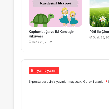
Kaplumbağa ve İki Kardeşin
Pöti İle Çi
Hikâyesi
Ocak 25, 2
Ocak 26, 2022
Bir yanıt yazın
E-posta adresiniz yayınlanmayacak.
Gerekli alanlar
*
i
Y
o
r