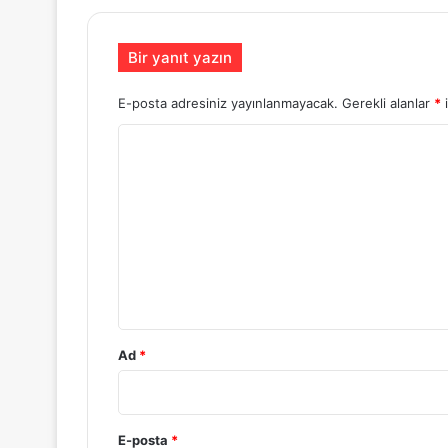
Bir yanıt yazın
E-posta adresiniz yayınlanmayacak.
Gerekli alanlar
*
i
Y
o
r
u
m
*
Ad
*
E-posta
*