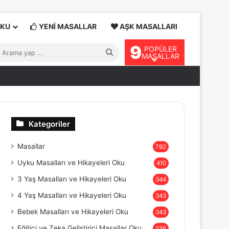
OKU
YENİ MASALLAR
AŞK MASALLARI
9
POPÜLER
Arama
MASALLAR
yap
...
Kategoriler
Masallar
792
Uyku Masalları ve Hikayeleri Oku
410
3 Yaş Masalları ve Hikayeleri Oku
344
4 Yaş Masalları ve Hikayeleri Oku
343
Bebek Masalları ve Hikayeleri Oku
343
Eğitici ve Zeka Geliştirici Masallar Oku
336