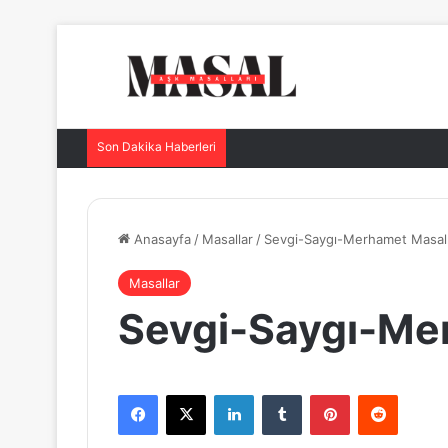
Son Dakika Haberleri
Anasayfa
/
Masallar
/
Sevgi-Saygı-Merhamet Masal
Masallar
Sevgi-Saygı-Me
Facebook
X
LinkedIn
Tumblr
Pinterest
Reddit