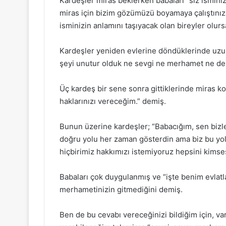
Kardeşler miras beklerken babaları “siz ismini
miras için bizim gözümüzü boyamaya çalıştınız,
isminizin anlamını taşıyacak olan bireyler olur
Kardeşler yeniden evlerine döndüklerinde uzu
şeyi unutur olduk ne sevgi ne merhamet ne de 
Üç kardeş bir sene sonra gittiklerinde miras kon
haklarınızı vereceğim.” demiş.
Bunun üzerine kardeşler; “Babacığım, sen bizl
doğru yolu her zaman gösterdin ama biz bu yol
hiçbirimiz hakkımızı istemiyoruz hepsini kimses
Babaları çok duygulanmış ve “işte benim evlatla
merhametinizin gitmediğini demiş.
Ben de bu cevabı vereceğinizi bildiğim için, v