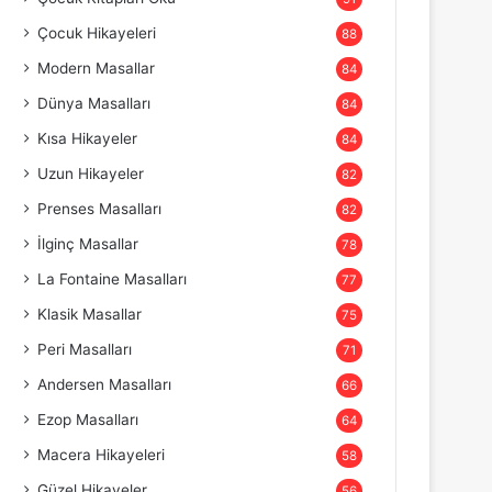
Çocuk Hikayeleri
88
Modern Masallar
84
Dünya Masalları
84
Kısa Hikayeler
84
Uzun Hikayeler
82
Prenses Masalları
82
İlginç Masallar
78
La Fontaine Masalları
77
Klasik Masallar
75
Peri Masalları
71
Andersen Masalları
66
Ezop Masalları
64
Macera Hikayeleri
58
Güzel Hikayeler
56