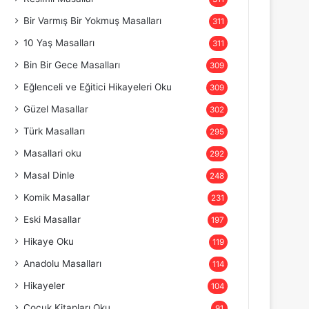
Bir Varmış Bir Yokmuş Masalları
311
10 Yaş Masalları
311
Bin Bir Gece Masalları
309
Eğlenceli ve Eğitici Hikayeleri Oku
309
Güzel Masallar
302
Türk Masalları
295
Masallari oku
292
Masal Dinle
248
Komik Masallar
231
Eski Masallar
197
Hikaye Oku
119
Anadolu Masalları
114
Hikayeler
104
Çocuk Kitapları Oku
91