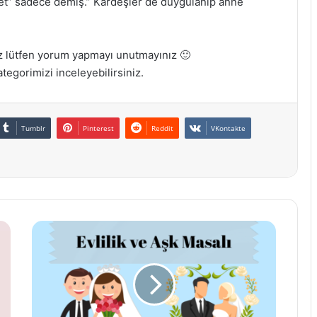
t” sadece demiş.” Kardeşler de duygulanıp anne
uz lütfen yorum yapmayı unutmayınız 🙂
ategorimizi inceleyebilirsiniz.
Tumblr
Pinterest
Reddit
VKontakte
Evlilik
ve
Aşk
Masalı