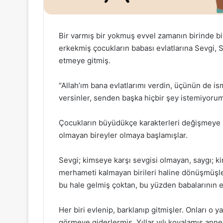
Bir varmış bir yokmuş evvel zamanın birinde bir ç
erkekmiş çocukların babası evlatlarına Sevgi, 
etmeye gitmiş.
“Allah’ım bana evlatlarımı verdin, üçünün de i
versinler, senden başka hiçbir şey istemiyorum
Çocukların büyüdükçe karakterleri değişmeye b
olmayan bireyler olmaya başlamışlar.
Sevgi; kimseye karşı sevgisi olmayan, saygı; 
merhameti kalmayan birileri haline dönüşmüşl
bu hale gelmiş çoktan, bu yüzden babalarının e
Her biri evlenip, barklanıp gitmişler. Onları o
görmeye giderlermiş. Yıllar yılı kovalamış anne v