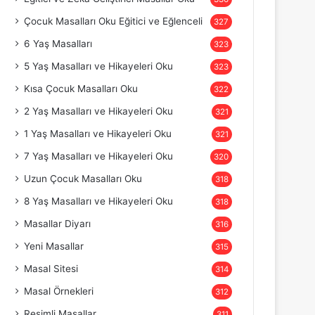
Çocuk Masalları Oku Eğitici ve Eğlenceli
327
6 Yaş Masalları
323
5 Yaş Masalları ve Hikayeleri Oku
323
Kısa Çocuk Masalları Oku
322
2 Yaş Masalları ve Hikayeleri Oku
321
1 Yaş Masalları ve Hikayeleri Oku
321
7 Yaş Masalları ve Hikayeleri Oku
320
Uzun Çocuk Masalları Oku
318
8 Yaş Masalları ve Hikayeleri Oku
318
Masallar Diyarı
316
Yeni Masallar
315
Masal Sitesi
314
Masal Örnekleri
312
Resimli Masallar
311