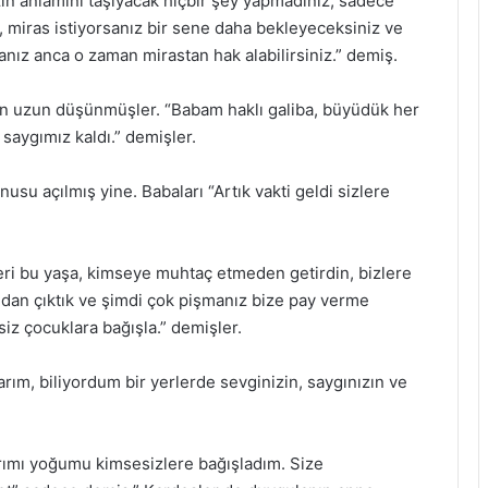
zin anlamını taşıyacak hiçbir şey yapmadınız, sadece
 miras istiyorsanız bir sene daha bekleyeceksiniz ve
sanız anca o zaman mirastan hak alabilirsiniz.” demiş.
n uzun düşünmüşler. “Babam haklı galiba, büyüdük her
saygımız kaldı.” demişler.
usu açılmış yine. Babaları “Artık vakti geldi sizlere
eri bu yaşa, kimseye muhtaç etmeden getirdin, bizlere
dan çıktık ve şimdi çok pişmanız bize pay verme
iz çocuklara bağışla.” demişler.
rım, biliyordum bir yerlerde sevginizin, saygınızın ve
arımı yoğumu kimsesizlere bağışladım. Size