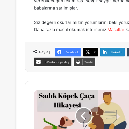
verebileceğim tek miras “sevgi-saygı-merhame
babalarına sarılmışlar.
Siz değerli okurlarımızın yorumlarını bekliyor
Daha fazla masal okumak isterseniz
Masallar
k
Paylaş
Facebook
X
LinkedIn
E-Posta ile paylaş
Yazdır
Sadık
Köpek
Çaça
Hikayesi