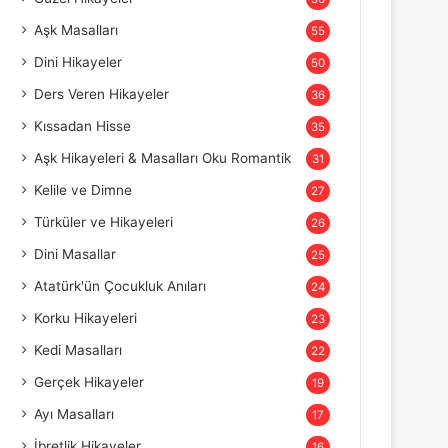
Aşk Masalları
55
Dini Hikayeler
50
Ders Veren Hikayeler
36
Kıssadan Hisse
35
Aşk Hikayeleri & Masalları Oku Romantik
31
Kelile ve Dimne
27
Türküler ve Hikayeleri
26
Dini Masallar
25
Atatürk'ün Çocukluk Anıları
24
Korku Hikayeleri
23
Kedi Masalları
22
Gerçek Hikayeler
19
Ayı Masalları
17
İbretlik Hikayeler
16