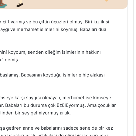
ift varmış ve bu çiftin üçüzleri olmuş. Biri kız ikisi
Saygı ve merhamet isimlerini koymuş. Babaları dua
smini koydum, senden dileğim isimlerinin hakkını
.” demiş.
aşlamış. Babasının koyduğu isimlerle hiç alakası
kimseye karşı saygısı olmayan, merhamet ise kimseye
er. Babaları bu duruma çok üzülüyormuş. Ama çocuklar
linden bir şey gelmiyormuş artık.
 yaşa getiren anne ve babalarını sadece sene de bir kez
e babaları yaşlı, artık ikisi de elini bir işe süremez