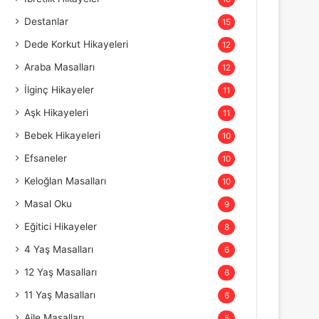
Destanlar
15
Dede Korkut Hikayeleri
12
Araba Masalları
12
İlginç Hikayeler
11
Aşk Hikayeleri
11
Bebek Hikayeleri
10
Efsaneler
10
Keloğlan Masalları
10
Masal Oku
9
Eğitici Hikayeler
8
4 Yaş Masalları
6
12 Yaş Masalları
6
11 Yaş Masalları
6
Aile Masalları
5