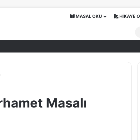
MASAL OKU
HİKAYE 
ı
rhamet Masalı