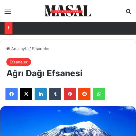
Menü
Ar
Anasayfa
/
Efsaneler
Efsaneler
Ağrı Dağı Efsanesi
Facebook
X
LinkedIn
Tumblr
Pinterest
Reddit
WhatsApp