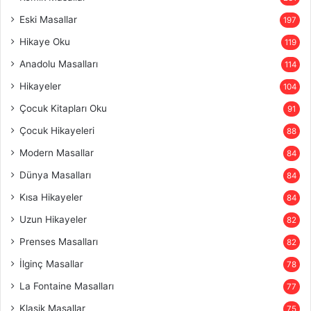
Eski Masallar
197
Hikaye Oku
119
Anadolu Masalları
114
Hikayeler
104
Çocuk Kitapları Oku
91
Çocuk Hikayeleri
88
Modern Masallar
84
Dünya Masalları
84
Kısa Hikayeler
84
Uzun Hikayeler
82
Prenses Masalları
82
İlginç Masallar
78
La Fontaine Masalları
77
Klasik Masallar
75