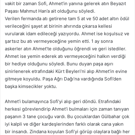
vakit bir zaman Sofi, Ahmet’in yanına gelerek atın Beyazıt
Paşası Mahmut Han’a ait olduğunu söyledi.
Verilen fermanda atı getirene tam 5 at ve 50 adet altın ödül
verileceğini şayet at birinin ahırında çıkarsa kellesi
vurularak idam edileceği yazıyordu. Ahmet ise koşulsuz ve
şartsız bu atı vermeyeceğine yemin etti. 1 ay sonra
askerler atın Ahmet’te olduğunu öğrendi ve geri istediler.
Ahmet ise yemin ederek atı vermeyeceğini halkın verdiği
bir hediye olduğunu söyledi. Bunu duyan paşa aşırı
sinirlenerek etrafındaki Kürt Beyleri’ni alıp Ahmet’in evine
gitmeye koyuldu. Paşa Ağrı Dağı’na vardığında Sofi’den
başka kimsecikler yoktu.
Ahmet’i bulamayınca Sofi’yi alıp geri döndü. Etrafındaki
herkesi görevlendirip Ahmet’i bulmaları için zaman tanıyan
paşanın 3 tane çocuğu vardı. Bu çocuklardan Gülbahar çok
iyi kalpli ve diğer kardeşlerinden farklı olarak cana yakın
bir insandı. Zindana koyulan Sofi’yi görüp olaylara bağlı her