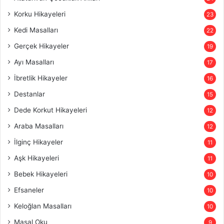
Korku Hikayeleri
23
Kedi Masalları
22
Gerçek Hikayeler
19
Ayı Masalları
17
İbretlik Hikayeler
16
Destanlar
15
Dede Korkut Hikayeleri
12
Araba Masalları
12
İlginç Hikayeler
11
Aşk Hikayeleri
11
Bebek Hikayeleri
10
Efsaneler
10
Keloğlan Masalları
10
Masal Oku
9