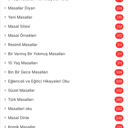
Masallar Diyarı
316
Yeni Masallar
315
Masal Sitesi
314
Masal Örnekleri
312
Resimli Masallar
311
Bir Varmış Bir Yokmuş Masalları
311
10 Yaş Masalları
311
Bin Bir Gece Masalları
309
Eğlenceli ve Eğitici Hikayeleri Oku
309
Güzel Masallar
302
Türk Masalları
295
Masallari oku
292
Masal Dinle
248
Komik Masallar
231