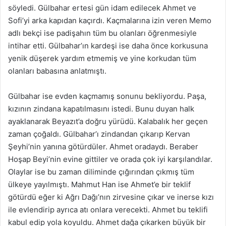
söyledi. Gülbahar ertesi gün idam edilecek Ahmet ve
Sofi’yi arka kapıdan kaçırdı. Kaçmalarına izin veren Memo
adlı bekçi ise padişahın tüm bu olanları öğrenmesiyle
intihar etti. Gülbahar’ın kardeşi ise daha önce korkusuna
yenik düşerek yardım etmemiş ve yine korkudan tüm
olanları babasına anlatmıştı.
Gülbahar ise evden kaçmamış sonunu bekliyordu. Paşa,
kızının zindana kapatılmasını istedi. Bunu duyan halk
ayaklanarak Beyazıt’a doğru yürüdü. Kalabalık her geçen
zaman çoğaldı. Gülbahar’ı zindandan çıkarıp Kervan
Şeyhi’nin yanına götürdüler. Ahmet oradaydı. Beraber
Hoşap Beyi’nin evine gittiler ve orada çok iyi karşılandılar.
Olaylar ise bu zaman diliminde çığırından çıkmış tüm
ülkeye yayılmıştı. Mahmut Han ise Ahmet’e bir teklif
götürdü eğer ki Ağrı Dağı’nın zirvesine çıkar ve inerse kızı
ile evlendirip ayrıca atı onlara verecekti. Ahmet bu teklifi
kabul edip yola koyuldu. Ahmet dağa çıkarken büyük bir