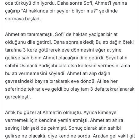
oda türküyü dinliyordu. Daha sonra Sofi, Ahmet’i yanına
çağırıp “At hakkında bir şeyler biliyor mu?” şeklinde
sormaya başladı.
Ahmet atı tanımamıştı. Sofi’ de haktan yadigar bir at
olduğunu dile getirdi. Daha sonra ekledi; Bu atı dağın öteki
tarafına 3 kere götürerek eve dönmesini eğer at yine
gelirse sahibinin Ahmet olacağını dile getirdi. Şayet atın
sahibi Osmanlı Padişahı bile olsa kellesini vermesini ama
bu atı vermemesini söyledi. Ahmet atı alıp dağın
çevresindeki bayıra bırakarak eve döndü. At ise her
seferinde tekrar eve geldi bu olay tam 3 defa tekrarlanarak
gerçekleşti.
Artık bu güzel at Ahmet’in olmuştu. Ayrıca kimseye
vermemek için kendine yemin etmişti. Ahmet atı ahıra
sevinçli bir şekilde çekmişti. Sonuç olarak atın sahibi
gelirse ne olacaktı, diye kendine sordu. Aradan gel vakit git