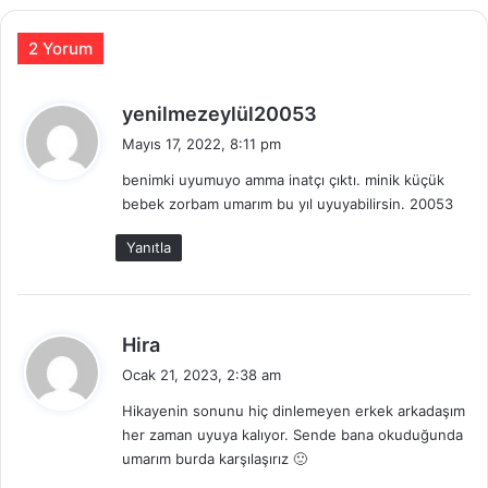
2 Yorum
d
yenilmezeylül20053
e
Mayıs 17, 2022, 8:11 pm
d
benimki uyumuyo amma inatçı çıktı. minik küçük
i
bebek zorbam umarım bu yıl uyuyabilirsin. 20053
k
i
Yanıtla
:
d
Hira
e
Ocak 21, 2023, 2:38 am
d
Hikayenin sonunu hiç dinlemeyen erkek arkadaşım
i
her zaman uyuya kalıyor. Sende bana okuduğunda
k
umarım burda karşılaşırız 🙂
i