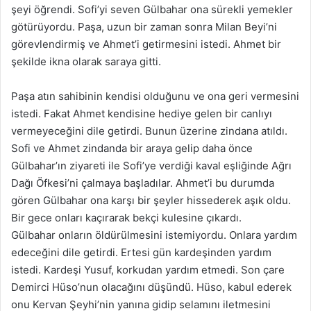
şeyi öğrendi. Sofi’yi seven Gülbahar ona sürekli yemekler
götürüyordu. Paşa, uzun bir zaman sonra Milan Beyi’ni
görevlendirmiş ve Ahmet’i getirmesini istedi. Ahmet bir
şekilde ikna olarak saraya gitti.
Paşa atın sahibinin kendisi olduğunu ve ona geri vermesini
istedi. Fakat Ahmet kendisine hediye gelen bir canlıyı
vermeyeceğini dile getirdi. Bunun üzerine zindana atıldı.
Sofi ve Ahmet zindanda bir araya gelip daha önce
Gülbahar’ın ziyareti ile Sofi’ye verdiği kaval eşliğinde Ağrı
Dağı Öfkesi’ni çalmaya başladılar. Ahmet’i bu durumda
gören Gülbahar ona karşı bir şeyler hissederek aşık oldu.
Bir gece onları kaçırarak bekçi kulesine çıkardı.
Gülbahar onların öldürülmesini istemiyordu. Onlara yardım
edeceğini dile getirdi. Ertesi gün kardeşinden yardım
istedi. Kardeşi Yusuf, korkudan yardım etmedi. Son çare
Demirci Hüso’nun olacağını düşündü. Hüso, kabul ederek
onu Kervan Şeyhi’nin yanına gidip selamını iletmesini