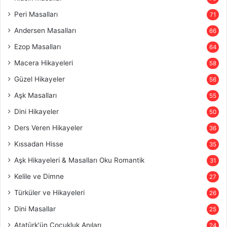
Peri Masalları
71
Andersen Masalları
66
Ezop Masalları
64
Macera Hikayeleri
58
Güzel Hikayeler
56
Aşk Masalları
55
Dini Hikayeler
50
Ders Veren Hikayeler
36
Kıssadan Hisse
35
Aşk Hikayeleri & Masalları Oku Romantik
31
Kelile ve Dimne
27
Türküler ve Hikayeleri
26
Dini Masallar
25
Atatürk'ün Çocukluk Anıları
24