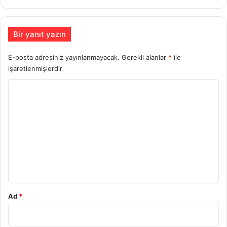
Bir yanıt yazın
E-posta adresiniz yayınlanmayacak.
Gerekli alanlar
*
ile
işaretlenmişlerdir
Y
o
r
u
m
*
Ad
*