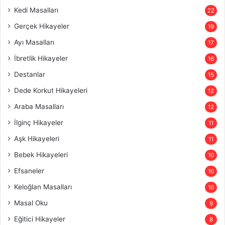
Kedi Masalları
22
Gerçek Hikayeler
19
Ayı Masalları
17
İbretlik Hikayeler
16
Destanlar
15
Dede Korkut Hikayeleri
12
Araba Masalları
12
İlginç Hikayeler
11
Aşk Hikayeleri
11
Bebek Hikayeleri
10
Efsaneler
10
Keloğlan Masalları
10
Masal Oku
9
Eğitici Hikayeler
8