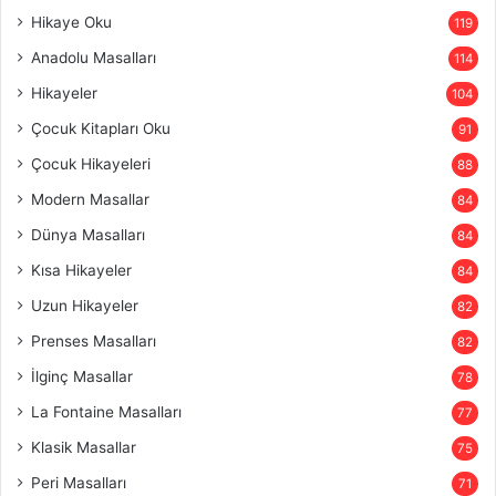
Hikaye Oku
119
Anadolu Masalları
114
Hikayeler
104
Çocuk Kitapları Oku
91
Çocuk Hikayeleri
88
Modern Masallar
84
Dünya Masalları
84
Kısa Hikayeler
84
Uzun Hikayeler
82
Prenses Masalları
82
İlginç Masallar
78
La Fontaine Masalları
77
Klasik Masallar
75
Peri Masalları
71