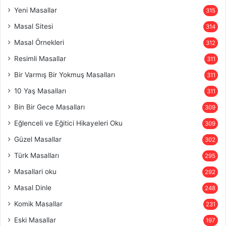
Yeni Masallar
315
Masal Sitesi
314
Masal Örnekleri
312
Resimli Masallar
311
Bir Varmış Bir Yokmuş Masalları
311
10 Yaş Masalları
311
Bin Bir Gece Masalları
309
Eğlenceli ve Eğitici Hikayeleri Oku
309
Güzel Masallar
302
Türk Masalları
295
Masallari oku
292
Masal Dinle
248
Komik Masallar
231
Eski Masallar
197