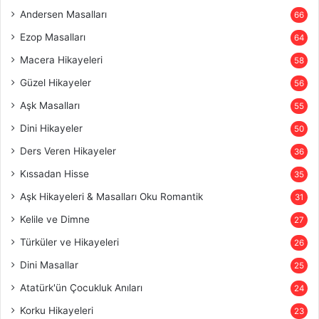
Andersen Masalları
66
Ezop Masalları
64
Macera Hikayeleri
58
Güzel Hikayeler
56
Aşk Masalları
55
Dini Hikayeler
50
Ders Veren Hikayeler
36
Kıssadan Hisse
35
Aşk Hikayeleri & Masalları Oku Romantik
31
Kelile ve Dimne
27
Türküler ve Hikayeleri
26
Dini Masallar
25
Atatürk'ün Çocukluk Anıları
24
Korku Hikayeleri
23