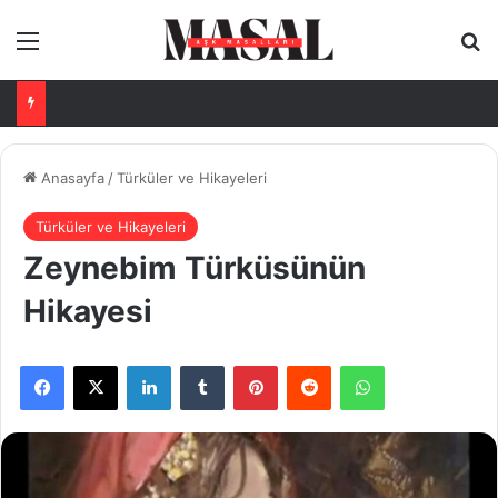
Menü
Ar
Anasayfa
/
Türküler ve Hikayeleri
Türküler ve Hikayeleri
Zeynebim Türküsünün
Hikayesi
Facebook
X
LinkedIn
Tumblr
Pinterest
Reddit
WhatsApp