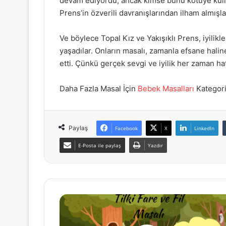
devam ediyordu, ancak kimse bunu kötüye kulla
Prens’in özverili davranışlarından ilham almışla
Ve böylece Topal Kız ve Yakışıklı Prens, iyilik
yaşadılar. Onların masalı, zamanla efsane hali
etti. Çünkü gerçek sevgi ve iyilik her zaman ha
Daha Fazla Masal İçin
Bebek Masalları
Kategorim
Paylaş
Facebook
X
LinkedIn
E-Posta ile paylaş
Yazdır
Tilki,
Fare
ve