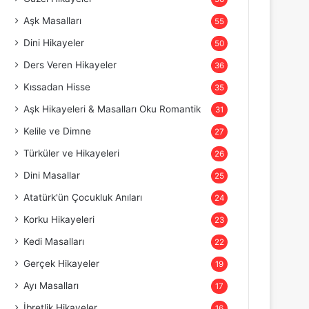
Aşk Masalları
55
Dini Hikayeler
50
Ders Veren Hikayeler
36
Kıssadan Hisse
35
Aşk Hikayeleri & Masalları Oku Romantik
31
Kelile ve Dimne
27
Türküler ve Hikayeleri
26
Dini Masallar
25
Atatürk'ün Çocukluk Anıları
24
Korku Hikayeleri
23
Kedi Masalları
22
Gerçek Hikayeler
19
Ayı Masalları
17
İbretlik Hikayeler
16