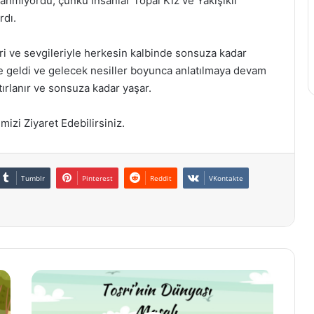
nmıyordu, çünkü insanlar Topal Kız ve Yakışıklı
rdı.
leri ve sevgileriyle herkesin kalbinde sonsuza kadar
ne geldi ve gelecek nesiller boyunca anlatılmaya devam
tırlanır ve sonsuza kadar yaşar.
izi Ziyaret Edebilirsiniz.
Tumblr
Pinterest
Reddit
VKontakte
Tosri’nin
Dünyası
Masalı