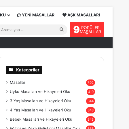
OKU
YENİ MASALLAR
AŞK MASALLARI
9
POPÜLER
Arama
MASALLAR
yap
...
Kategoriler
Masallar
792
Uyku Masalları ve Hikayeleri Oku
410
3 Yaş Masalları ve Hikayeleri Oku
344
4 Yaş Masalları ve Hikayeleri Oku
343
Bebek Masalları ve Hikayeleri Oku
343
Eğitici ve Zeka Geliştirici Masallar Oku
336