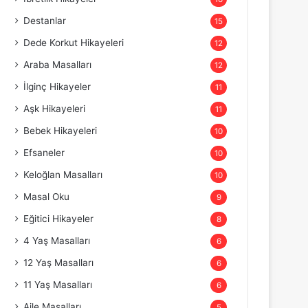
Destanlar
15
Dede Korkut Hikayeleri
12
Araba Masalları
12
İlginç Hikayeler
11
Aşk Hikayeleri
11
Bebek Hikayeleri
10
Efsaneler
10
Keloğlan Masalları
10
Masal Oku
9
Eğitici Hikayeler
8
4 Yaş Masalları
6
12 Yaş Masalları
6
11 Yaş Masalları
6
Aile Masalları
5