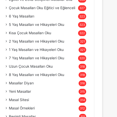
Çocuk Masalları Oku Eğitici ve Eğlenceli
327
6 Yaş Masalları
323
5 Yaş Masalları ve Hikayeleri Oku
323
Kısa Çocuk Masalları Oku
322
2 Yaş Masalları ve Hikayeleri Oku
321
1 Yaş Masalları ve Hikayeleri Oku
321
7 Yaş Masalları ve Hikayeleri Oku
320
Uzun Çocuk Masalları Oku
318
8 Yaş Masalları ve Hikayeleri Oku
318
Masallar Diyarı
316
Yeni Masallar
315
Masal Sitesi
314
Masal Örnekleri
312
Resimli Masallar
311