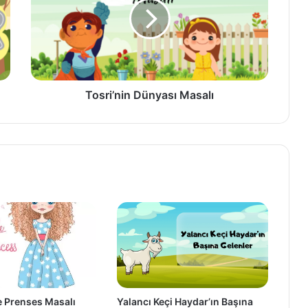
Tosri’nin Dünyası Masalı
ve Prenses Masalı
Yalancı Keçi Haydar’ın Başına