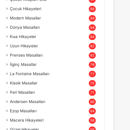
Çocuk Hikayeleri
88
Modern Masallar
84
Dünya Masalları
84
Kısa Hikayeler
84
Uzun Hikayeler
82
Prenses Masalları
82
İlginç Masallar
78
La Fontaine Masalları
77
Klasik Masallar
75
Peri Masalları
71
Andersen Masalları
66
Ezop Masalları
64
Macera Hikayeleri
58
Güzel Hikayeler
56