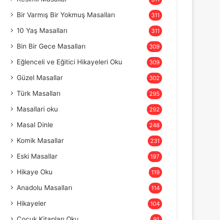
Bir Varmış Bir Yokmuş Masalları
311
10 Yaş Masalları
311
Bin Bir Gece Masalları
309
Eğlenceli ve Eğitici Hikayeleri Oku
309
Güzel Masallar
302
Türk Masalları
295
Masallari oku
292
Masal Dinle
248
Komik Masallar
231
Eski Masallar
197
Hikaye Oku
119
Anadolu Masalları
114
Hikayeler
104
Çocuk Kitapları Oku
91