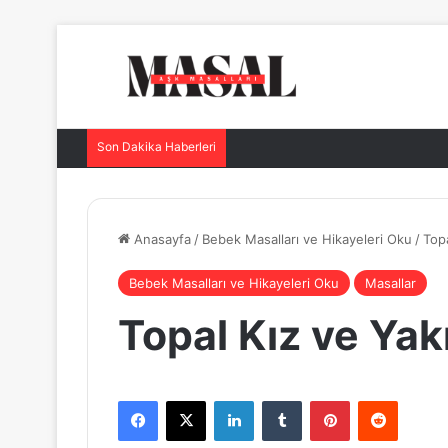
Son Dakika Haberleri
Anasayfa
/
Bebek Masalları ve Hikayeleri Oku
/
Topa
Bebek Masalları ve Hikayeleri Oku
Masallar
Topal Kız ve Yak
Facebook
X
LinkedIn
Tumblr
Pinterest
Reddit