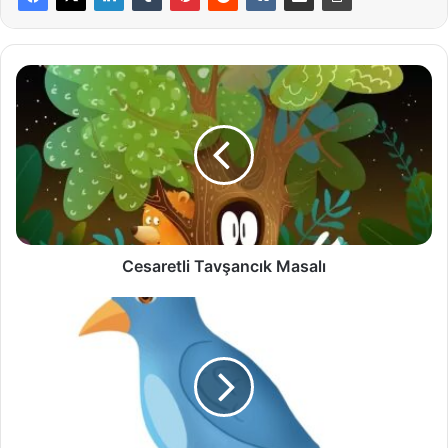
Cesaretli
Tavşancık
Masalı
Cesaretli Tavşancık Masalı
Mavi
Kanatlı
Kuşun
Maceraları
Masalı