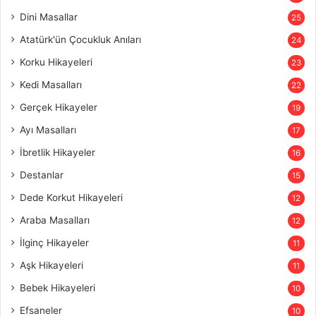
Dini Masallar
25
Atatürk'ün Çocukluk Anıları
24
Korku Hikayeleri
23
Kedi Masalları
22
Gerçek Hikayeler
19
Ayı Masalları
17
İbretlik Hikayeler
16
Destanlar
15
Dede Korkut Hikayeleri
12
Araba Masalları
12
İlginç Hikayeler
11
Aşk Hikayeleri
11
Bebek Hikayeleri
10
Efsaneler
10