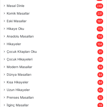
Masal Dinle
248
Komik Masallar
231
Eski Masallar
197
Hikaye Oku
119
Anadolu Masalları
114
Hikayeler
104
Çocuk Kitapları Oku
91
Çocuk Hikayeleri
88
Modern Masallar
84
Dünya Masalları
84
Kısa Hikayeler
84
Uzun Hikayeler
82
Prenses Masalları
82
İlginç Masallar
78