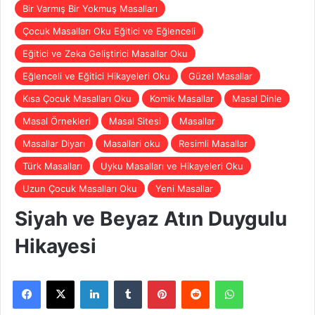
Bir Varmış Bir Yokmuş Masalları
Çocuk Masalları Oku Eğitici ve Eğlenceli
Eğitici ve Zeka Geliştirici Masallar Oku
Eğlenceli ve Eğitici Hikayeleri Oku
Güzel Masallar
Kısa Çocuk Masalları Oku
Komik Masallar
Masal Dinle
Masal Örnekleri
Masal Sitesi
Masallar
Masallar Diyarı
Masallari oku
Resimli Masallar
Türk Masalları
Uyku Masalları ve Hikayeleri Oku
Uzun Çocuk Masalları Oku
Yeni Masallar
Siyah ve Beyaz Atın Duygulu
Hikayesi
Facebook
X
LinkedIn
Tumblr
Pinterest
Reddit
WhatsApp