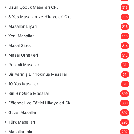
Uzun Çocuk Masalları Oku
318
8 Yaş Masalları ve Hikayeleri Oku
318
Masallar Diyarı
316
Yeni Masallar
315
Masal Sitesi
314
Masal Örnekleri
312
Resimli Masallar
311
Bir Varmış Bir Yokmuş Masalları
311
10 Yaş Masalları
311
Bin Bir Gece Masalları
309
Eğlenceli ve Eğitici Hikayeleri Oku
309
Güzel Masallar
302
Türk Masalları
295
Masallari oku
292