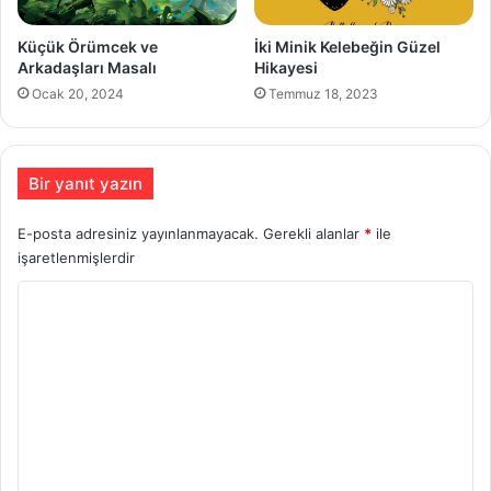
Küçük Örümcek ve
İki Minik Kelebeğin Güzel
Arkadaşları Masalı
Hikayesi
Ocak 20, 2024
Temmuz 18, 2023
Bir yanıt yazın
E-posta adresiniz yayınlanmayacak.
Gerekli alanlar
*
ile
işaretlenmişlerdir
Y
o
r
u
m
*