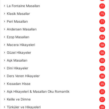
La Fontaine Masalları
77
Klasik Masallar
75
Peri Masalları
71
Andersen Masalları
66
Ezop Masalları
64
Macera Hikayeleri
58
Güzel Hikayeler
56
Aşk Masalları
55
Dini Hikayeler
50
Ders Veren Hikayeler
36
Kıssadan Hisse
35
Aşk Hikayeleri & Masalları Oku Romantik
31
Kelile ve Dimne
27
Türküler ve Hikayeleri
26