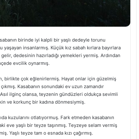
abanın birinde iyi kalpli bir yaşlı dedeyle torunu
lu yaşayan insanlarmış. Küçük kız sabah kırlara bayırlara
e gelir, dedesinin hazırladığı yemekleri yermiş. Ardından
çede evcilik oynarmış.
, birlikte çok eğlenirlermiş. Hayat onlar için güzelmiş
a çıkmış. Kasabanın sonundaki ev uzun zamandır
Asıl ilginç olansa, teyzenin gündüzleri oldukça sevimli
irkin ve korkunç bir kadına dönmesiymiş.
rıda kuzularını otlatıyormuş. Fark etmeden kasabanın
aki eve yaşlı bir teyze taşınmış. Teyzeye selam vermiş
iş. Yaşlı teyze tam o esnada kızı çağırmış.