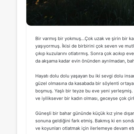
Bir varmış bir yokmuş…Çok uzak ve şirin bir kas
yaşıyormuş. İkisi de birbirini çok seven ve mut
çıkıp kuzularını otlatırmış. Sonra çok acıkıp ev
da akşama kadar evin önünden ayrılmadan, bah
Hayatı dolu dolu yaşayan bu iki sevgi dolu insan
güzel olmasına da kasabada bir söylenti ortay
boşmuş. Yaşlı bir teyze bu eve yeni yerleşmiş. 
ve iyiliksever bir kadın olması, geceyse çok ç
Güneşli bir bahar gününde küçük kız yine dışa
sonuna geldiğini fark etmiş. Bakmış ki en sond
ve koyunları otlatmak için ilerlemeye devam etm