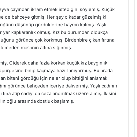
 meyve çayından ikram etmek istediğini söylemiş. Küçük
se de bahçeye gitmiş. Her şey o kadar güzelmiş ki
tüğünü düşünüp gördüklerine hayran kalmış. Yaşlı
 her yer kapkaranlık olmuş. Kız bu durumdan oldukça
lduğunu görünce çok korkmuş. Birdenbire çıkan fırtına
bilemeden masanın altına sığınmış.
miş. Giderek daha fazla korkan küçük kız baygınlık
 süpürgesine binip kaçmaya hazırlanıyormuş. Bu arada
n biteni gördüğü için neler olup bittiğini anlamak
ığını görünce bahçeden içeriye dalıvermiş. Yaşlı cadının
rtına atıp cadıyı da cezalandırılmak üzere almış. İkisini
lın oğlu arasında dostluk başlamış.