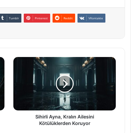
Tumblr
Pinterest
Reddit
VKontakte
Sihirli
Ayna,
Kralın
Ailesini
Kötülüklerden
Koruyor
Sihirli Ayna, Kralın Ailesini
Kötülüklerden Koruyor