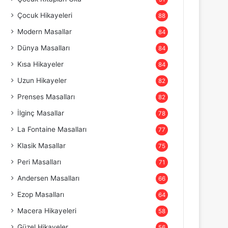
Çocuk Hikayeleri
88
Modern Masallar
84
Dünya Masalları
84
Kısa Hikayeler
84
Uzun Hikayeler
82
Prenses Masalları
82
İlginç Masallar
78
La Fontaine Masalları
77
Klasik Masallar
75
Peri Masalları
71
Andersen Masalları
66
Ezop Masalları
64
Macera Hikayeleri
58
Güzel Hikayeler
56