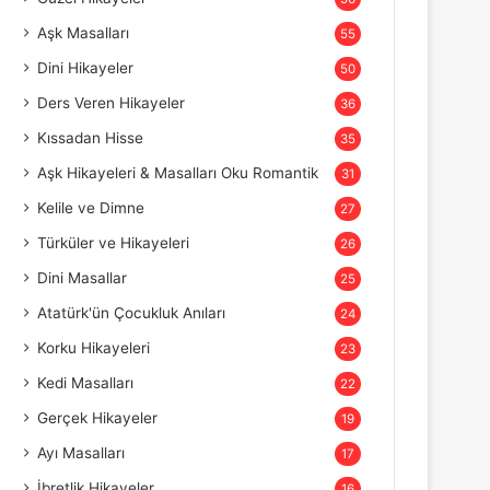
Aşk Masalları
55
Dini Hikayeler
50
Ders Veren Hikayeler
36
Kıssadan Hisse
35
Aşk Hikayeleri & Masalları Oku Romantik
31
Kelile ve Dimne
27
Türküler ve Hikayeleri
26
Dini Masallar
25
Atatürk'ün Çocukluk Anıları
24
Korku Hikayeleri
23
Kedi Masalları
22
Gerçek Hikayeler
19
Ayı Masalları
17
İbretlik Hikayeler
16