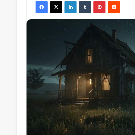
Facebook
X
LinkedIn
Tumblr
Pinterest
Reddit