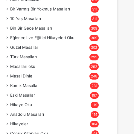
Bir Varmış Bir Yokmuş Masalları
311
10 Yaş Masalları
311
Bin Bir Gece Masalları
309
Eğlenceli ve Eğitici Hikayeleri Oku
309
Güzel Masallar
302
Türk Masalları
295
Masallari oku
292
Masal Dinle
248
Komik Masallar
231
Eski Masallar
197
Hikaye Oku
119
Anadolu Masalları
114
Hikayeler
104
Çocuk Kitapları Oku
91