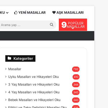
OKU
YENİ MASALLAR
AŞK MASALLARI
9
POPÜLER
Arama
MASALLAR
yap
...
Kategoriler
Masallar
792
Uyku Masalları ve Hikayeleri Oku
410
3 Yaş Masalları ve Hikayeleri Oku
344
4 Yaş Masalları ve Hikayeleri Oku
343
Bebek Masalları ve Hikayeleri Oku
343
Eğitici ve Zeka Geliştirici Masallar Oku
336