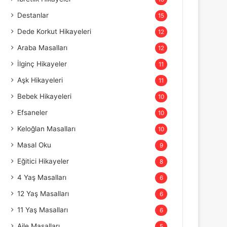
Destanlar
15
Dede Korkut Hikayeleri
12
Araba Masalları
12
İlginç Hikayeler
11
Aşk Hikayeleri
11
Bebek Hikayeleri
10
Efsaneler
10
Keloğlan Masalları
10
Masal Oku
9
Eğitici Hikayeler
8
4 Yaş Masalları
6
12 Yaş Masalları
6
11 Yaş Masalları
6
Aile Masalları
5