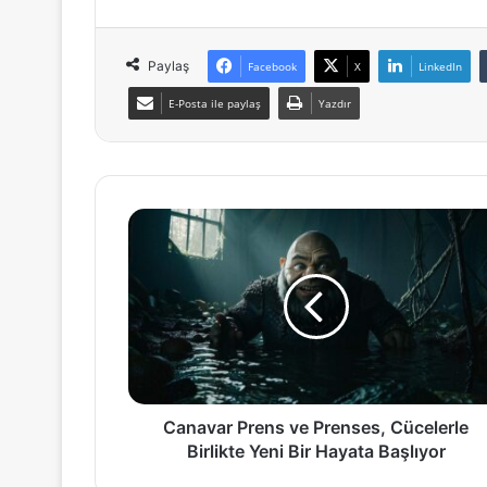
Paylaş
Facebook
X
LinkedIn
E-Posta ile paylaş
Yazdır
Canavar
Prens
ve
Prenses,
Cücelerle
Birlikte
Yeni
Bir
Hayata
Başlıyor
Canavar Prens ve Prenses, Cücelerle
Birlikte Yeni Bir Hayata Başlıyor