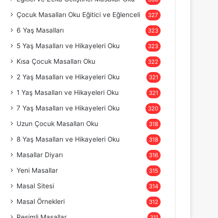
Çocuk Masalları Oku Eğitici ve Eğlenceli
327
6 Yaş Masalları
323
5 Yaş Masalları ve Hikayeleri Oku
323
Kısa Çocuk Masalları Oku
322
2 Yaş Masalları ve Hikayeleri Oku
321
1 Yaş Masalları ve Hikayeleri Oku
321
7 Yaş Masalları ve Hikayeleri Oku
320
Uzun Çocuk Masalları Oku
318
8 Yaş Masalları ve Hikayeleri Oku
318
Masallar Diyarı
316
Yeni Masallar
315
Masal Sitesi
314
Masal Örnekleri
312
Resimli Masallar
311