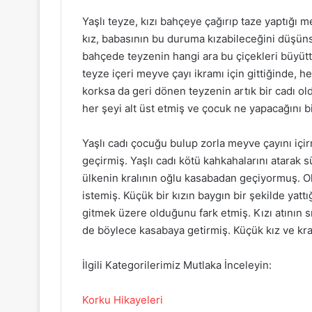
Yaşlı teyze, kızı bahçeye çağırıp taze yaptığı
kız, babasının bu duruma kızabileceğini düşün
bahçede teyzenin hangi ara bu çiçekleri büyüt
teyze içeri meyve çayı ikramı için gittiğinde,
korksa da geri dönen teyzenin artık bir cadı o
her şeyi alt üst etmiş ve çocuk ne yapacağını 
Yaşlı cadı çocuğu bulup zorla meyve çayını içir
geçirmiş. Yaşlı cadı kötü kahkahalarını atarak
ülkenin kralının oğlu kasabadan geçiyormuş. Ola
istemiş. Küçük bir kızın baygın bir şekilde yatt
gitmek üzere olduğunu fark etmiş. Kızı atının sı
de böylece kasabaya getirmiş. Küçük kız ve kra
İlgili Kategorilerimiz Mutlaka İnceleyin:
Korku Hikayeleri