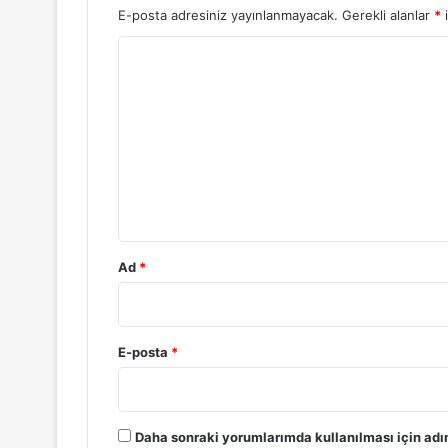
E-posta adresiniz yayınlanmayacak.
Gerekli alanlar
*
i
Y
o
r
u
m
*
Ad
*
E-posta
*
Daha sonraki yorumlarımda kullanılması için adı