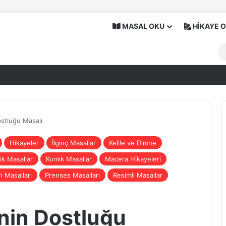
MASAL OKU
HİKAYE 
ostluğu Masalı
Hikayeler
İlginç Masallar
Kelile ve Dimne
ik Masallar
Komik Masallar
Macera Hikayeleri
i Masalları
Prenses Masalları
Resimli Masallar
’nin Dostluğu