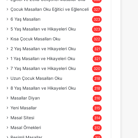
Çocuk Masalları Oku Eğitici ve Eğlenceli
327
6 Yaş Masalları
323
5 Yaş Masalları ve Hikayeleri Oku
323
Kısa Çocuk Masalları Oku
322
2 Yaş Masalları ve Hikayeleri Oku
321
1 Yaş Masalları ve Hikayeleri Oku
321
7 Yaş Masalları ve Hikayeleri Oku
320
Uzun Çocuk Masalları Oku
318
8 Yaş Masalları ve Hikayeleri Oku
318
Masallar Diyarı
316
Yeni Masallar
315
Masal Sitesi
314
Masal Örnekleri
312
Resimli Masallar
311