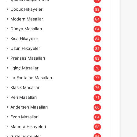
Çocuk Hikayeleri
88
Modern Masallar
84
Dünya Masalları
84
Kısa Hikayeler
84
Uzun Hikayeler
82
Prenses Masalları
82
İlginç Masallar
78
La Fontaine Masalları
77
Klasik Masallar
75
Peri Masalları
71
Andersen Masalları
66
Ezop Masalları
64
Macera Hikayeleri
58
Güzel Hikayeler
56