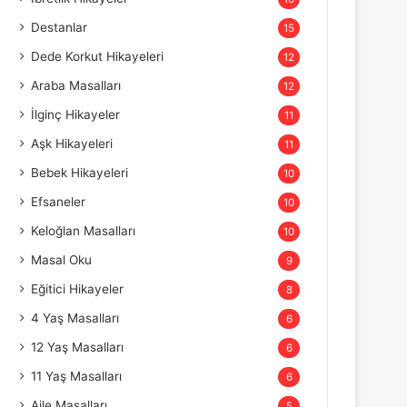
Destanlar
15
Dede Korkut Hikayeleri
12
Araba Masalları
12
İlginç Hikayeler
11
Aşk Hikayeleri
11
Bebek Hikayeleri
10
Efsaneler
10
Keloğlan Masalları
10
Masal Oku
9
Eğitici Hikayeler
8
4 Yaş Masalları
6
12 Yaş Masalları
6
11 Yaş Masalları
6
Aile Masalları
5