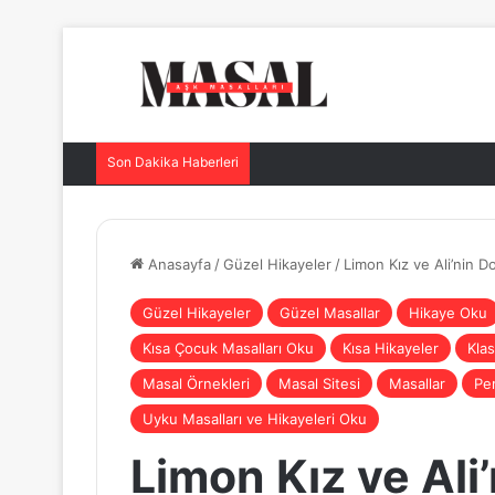
Son Dakika Haberleri
Anasayfa
/
Güzel Hikayeler
/
Limon Kız ve Ali’nin D
Güzel Hikayeler
Güzel Masallar
Hikaye Oku
Kısa Çocuk Masalları Oku
Kısa Hikayeler
Klas
Masal Örnekleri
Masal Sitesi
Masallar
Per
Uyku Masalları ve Hikayeleri Oku
Limon Kız ve Ali