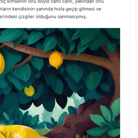
hiç kimsenin onu böyle canlı canlı, yakından onu
ların kendisinin yanında hızla geçip gitmesi ve
zerindeki çizgiler olduğunu sanmasıymış.