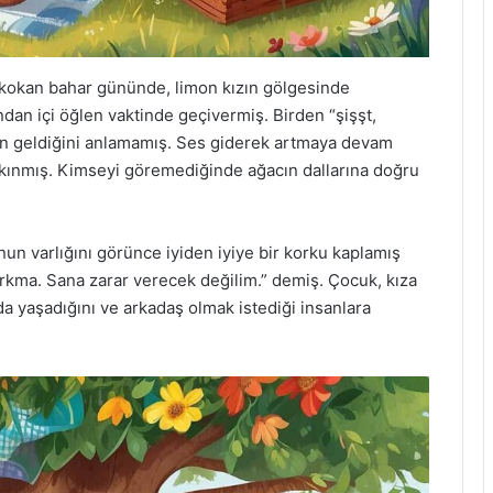
en kokan bahar gününde, limon kızın gölgesinde
an içi öğlen vaktinde geçivermiş. Birden “şişşt,
en geldiğini anlamamış. Ses giderek artmaya devam
bakınmış. Kimseyi göremediğinde ağacın dallarına doğru
n varlığını görünce iyiden iyiye bir korku kaplamış
rkma. Sana zarar verecek değilim.” demiş. Çocuk, kıza
a yaşadığını ve arkadaş olmak istediği insanlara