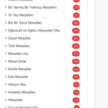
Bir Varmış Bir Yokmuş Masalları
311
10 Yaş Masalları
311
Bin Bir Gece Masalları
309
Eğlenceli ve Eğitici Hikayeleri Oku
309
Güzel Masallar
302
Türk Masalları
295
Masallari oku
292
Masal Dinle
248
Komik Masallar
231
Eski Masallar
197
Hikaye Oku
119
Anadolu Masalları
114
Hikayeler
104
Çocuk Kitapları Oku
91