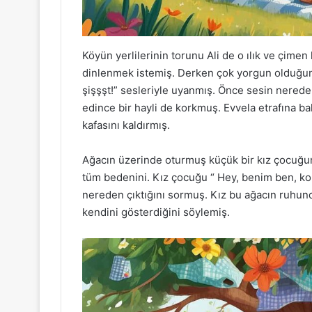
Köyün yerlilerinin torunu Ali de o ılık ve çim
dinlenmek istemiş. Derken çok yorgun olduğund
şişşşt!” sesleriyle uyanmış. Önce sesin nered
edince bir hayli de korkmuş. Evvela etrafına 
kafasını kaldırmış.
Ağacın üzerinde oturmuş küçük bir kız çocuğunu
tüm bedenini. Kız çocuğu “ Hey, benim ben, ko
nereden çıktığını sormuş. Kız bu ağacın ruhund
kendini gösterdiğini söylemiş.