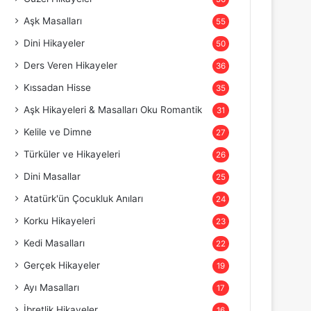
Aşk Masalları
55
Dini Hikayeler
50
Ders Veren Hikayeler
36
Kıssadan Hisse
35
Aşk Hikayeleri & Masalları Oku Romantik
31
Kelile ve Dimne
27
Türküler ve Hikayeleri
26
Dini Masallar
25
Atatürk'ün Çocukluk Anıları
24
Korku Hikayeleri
23
Kedi Masalları
22
Gerçek Hikayeler
19
Ayı Masalları
17
İbretlik Hikayeler
16