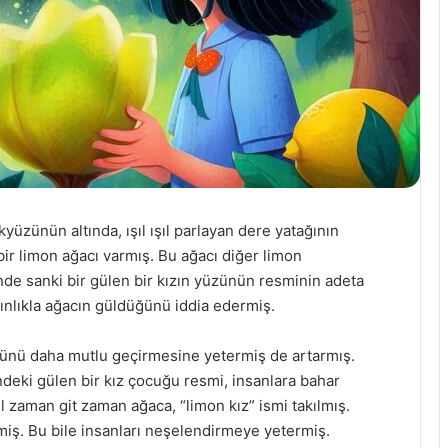
üzünün altında, ışıl ışıl parlayan dere yatağının
ir limon ağacı varmış. Bu ağacı diğer limon
nde sanki bir gülen bir kızın yüzünün resminin adeta
kınlıkla ağacın güldüğünü iddia edermiş.
 günü daha mutlu geçirmesine yetermiş de artarmış.
deki gülen bir kız çocuğu resmi, insanlara bahar
Gel zaman git zaman ağaca, “limon kız” ismi takılmış.
iş. Bu bile insanları neşelendirmeye yetermiş.