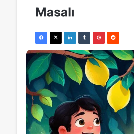
Masalı
Facebook
X
LinkedIn
Tumblr
Pinterest
Reddit