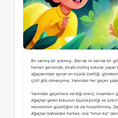
Bir varmış bir yokmuş…Berrak mı berrak bir göky
hemen gerisinde, etrafa müthiş kokular yayan b
ağaçlarından ayıran en büyük özelliği, gövdesi
çizili gibi olmasıymış. Yanından her geçen şaş
Yanından geçenlere verdiği enerji, insanların
Ağaçtan gelen kokunun büyüleyiciliği ve üzerin
mevsiminin güzelliğini ılık ılık hissettirirmiş. 
Ağaçtan bahseden herkes, ona “limon kız” derm