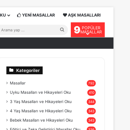
OKU
YENİ MASALLAR
AŞK MASALLARI
9
POPÜLER
Arama
MASALLAR
yap
...
Kategoriler
Masallar
792
Uyku Masalları ve Hikayeleri Oku
410
3 Yaş Masalları ve Hikayeleri Oku
344
4 Yaş Masalları ve Hikayeleri Oku
343
Bebek Masalları ve Hikayeleri Oku
343
Eğitici ve Zeka Geliştirici Masallar Oku
336