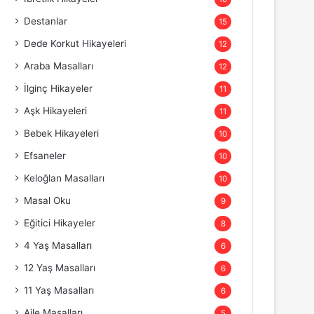
Destanlar
15
Dede Korkut Hikayeleri
12
Araba Masalları
12
İlginç Hikayeler
11
Aşk Hikayeleri
11
Bebek Hikayeleri
10
Efsaneler
10
Keloğlan Masalları
10
Masal Oku
9
Eğitici Hikayeler
8
4 Yaş Masalları
6
12 Yaş Masalları
6
11 Yaş Masalları
6
Aile Masalları
5