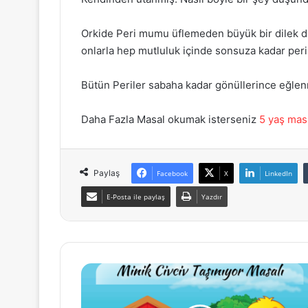
Orkide Peri mumu üflemeden büyük bir dilek di
onlarla hep mutluluk içinde sonsuza kadar per
Bütün Periler sabaha kadar gönüllerince eğlen
Daha Fazla Masal okumak isterseniz
5 yaş mas
Paylaş
Facebook
X
LinkedIn
E-Posta ile paylaş
Yazdır
Minik
Civciv
Taşınıyor