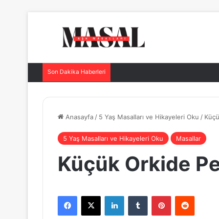
Son Dakika Haberleri
Anasayfa
/
5 Yaş Masalları ve Hikayeleri Oku
/
Küçü
5 Yaş Masalları ve Hikayeleri Oku
Masallar
Küçük Orkide Pe
Facebook
X
LinkedIn
Tumblr
Pinterest
Reddit