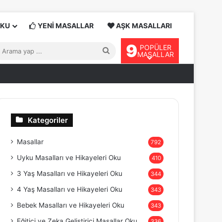
OKU
YENİ MASALLAR
AŞK MASALLARI
9
POPÜLER
Arama
MASALLAR
yap
...
Kategoriler
Masallar
792
Uyku Masalları ve Hikayeleri Oku
410
3 Yaş Masalları ve Hikayeleri Oku
344
4 Yaş Masalları ve Hikayeleri Oku
343
Bebek Masalları ve Hikayeleri Oku
343
Eğitici ve Zeka Geliştirici Masallar Oku
336