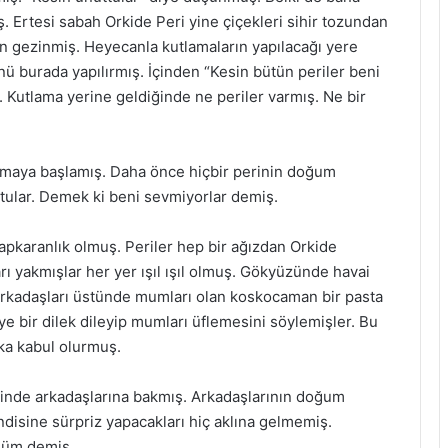
. Ertesi sabah Orkide Peri yine çiçekleri sihir tozundan
 gezinmiş. Heyecanla kutlamaların yapılacağı yere
 burada yapılırmış. İçinden “Kesin bütün periler beni
Kutlama yerine geldiğinde ne periler varmış. Ne bir
amaya başlamış. Daha önce hiçbir perinin doğum
ular. Demek ki beni sevmiyorlar demiş.
apkaranlık olmuş. Periler hep bir ağızdan Orkide
ı yakmışlar her yer ışıl ışıl olmuş. Gökyüzünde havai
arkadaşları üstünde mumları olan koskocaman bir pasta
ye bir dilek dileyip mumları üflemesini söylemişler. Bu
ka kabul olurmuş.
 içinde arkadaşlarına bakmış. Arkadaşlarının doğum
disine sürpriz yapacakları hiç aklına gelmemiş.
düm demiş.