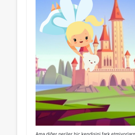
Ama diğer periler hiç kendisini fark etmiyorla