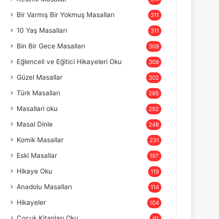
Bir Varmış Bir Yokmuş Masalları
311
10 Yaş Masalları
311
Bin Bir Gece Masalları
309
Eğlenceli ve Eğitici Hikayeleri Oku
309
Güzel Masallar
302
Türk Masalları
295
Masallari oku
292
Masal Dinle
248
Komik Masallar
231
Eski Masallar
197
Hikaye Oku
119
Anadolu Masalları
114
Hikayeler
104
Çocuk Kitapları Oku
91