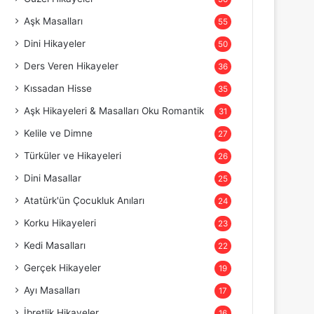
Aşk Masalları
55
Dini Hikayeler
50
Ders Veren Hikayeler
36
Kıssadan Hisse
35
Aşk Hikayeleri & Masalları Oku Romantik
31
Kelile ve Dimne
27
Türküler ve Hikayeleri
26
Dini Masallar
25
Atatürk'ün Çocukluk Anıları
24
Korku Hikayeleri
23
Kedi Masalları
22
Gerçek Hikayeler
19
Ayı Masalları
17
İbretlik Hikayeler
16