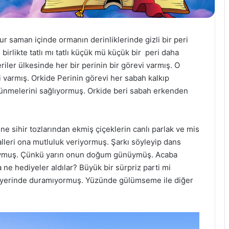
r saman içinde ormanın derinliklerinde gizli bir peri
birlikte tatlı mı tatlı küçük mü küçük bir peri daha
riler ülkesinde her bir perinin bir görevi varmış. O
 varmış. Orkide Perinin görevi her sabah kalkıp
örünmelerini sağlıyormuş. Orkide beri sabah erkenden
e sihir tozlarından ekmiş çiçeklerin canlı parlak ve mis
alleri ona mutluluk veriyormuş. Şarkı söyleyip dans
luymuş. Çünkü yarın onun doğum günüymüş. Acaba
e hediyeler aldılar? Büyük bir sürpriz parti mi
 yerinde duramıyormuş. Yüzünde gülümseme ile diğer