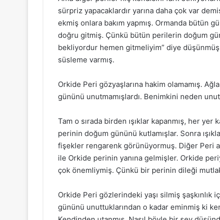
sürpriz yapacaklardır yarına daha çok var demiş
ekmiş onlara bakım yapmış. Ormanda bütün gün
doğru gitmiş. Çünkü bütün perilerin doğum günü
bekliyordur hemen gitmeliyim” diye düşünmüş. 
süsleme varmış.
Orkide Peri gözyaşlarına hakim olamamış. Ağl
gününü unutmamışlardı. Benimkini neden unutt
Tam o sırada birden ışıklar kapanmış, her yer k
perinin doğum gününü kutlamışlar. Sonra ışıklar
fişekler rengarenk görünüyormuş. Diğer Peri 
ile Orkide perinin yanına gelmişler. Orkide peri
çok önemliymiş. Çünkü bir perinin dileği mutla
Orkide Peri gözlerindeki yaşı silmiş şaşkınlık
gününü unuttuklarından o kadar eminmiş ki ken
Kendinden utanmış. Nasıl böyle bir şey düşün