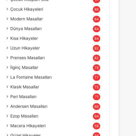
Çocuk Hikayeleri
88
Modern Masallar
84
Dünya Masalları
84
Kısa Hikayeler
84
Uzun Hikayeler
82
Prenses Masalları
82
İlginç Masallar
78
La Fontaine Masalları
77
Klasik Masallar
75
Peri Masalları
71
Andersen Masalları
66
Ezop Masalları
64
Macera Hikayeleri
58
Güzel Hikayeler
56