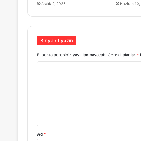
Aralık 2, 2023
Haziran 10,
Bir yanıt yazın
E-posta adresiniz yayınlanmayacak.
Gerekli alanlar
*
i
Y
o
r
u
m
*
Ad
*