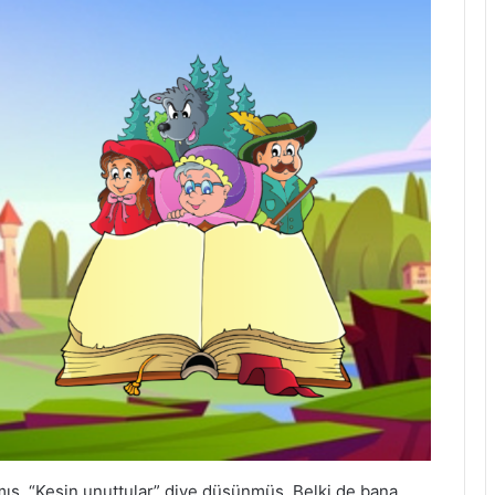
rmış. “Kesin unuttular” diye düşünmüş. Belki de bana