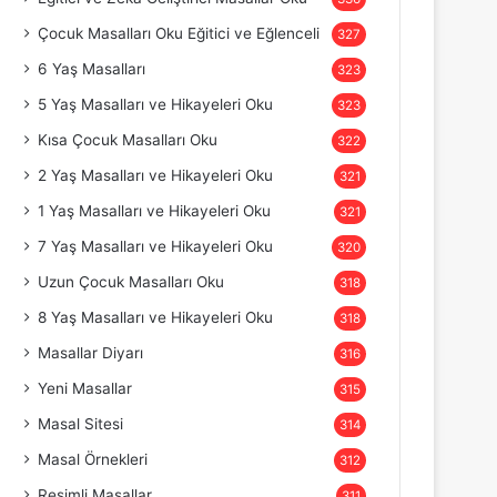
Çocuk Masalları Oku Eğitici ve Eğlenceli
327
6 Yaş Masalları
323
5 Yaş Masalları ve Hikayeleri Oku
323
Kısa Çocuk Masalları Oku
322
2 Yaş Masalları ve Hikayeleri Oku
321
1 Yaş Masalları ve Hikayeleri Oku
321
7 Yaş Masalları ve Hikayeleri Oku
320
Uzun Çocuk Masalları Oku
318
8 Yaş Masalları ve Hikayeleri Oku
318
Masallar Diyarı
316
Yeni Masallar
315
Masal Sitesi
314
Masal Örnekleri
312
Resimli Masallar
311