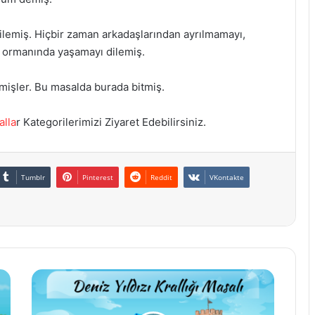
lemiş. Hiçbir zaman arkadaşlarından ayrılmamayı,
i ormanında yaşamayı dilemiş.
mişler. Bu masalda burada bitmiş.
alla
r Kategorilerimizi Ziyaret Edebilirsiniz.
Tumblr
Pinterest
Reddit
VKontakte
Deniz
Yıldızı
Krallığı