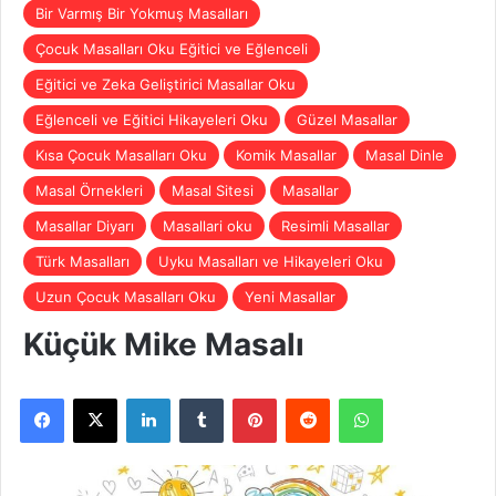
Bir Varmış Bir Yokmuş Masalları
Çocuk Masalları Oku Eğitici ve Eğlenceli
Eğitici ve Zeka Geliştirici Masallar Oku
Eğlenceli ve Eğitici Hikayeleri Oku
Güzel Masallar
Kısa Çocuk Masalları Oku
Komik Masallar
Masal Dinle
Masal Örnekleri
Masal Sitesi
Masallar
Masallar Diyarı
Masallari oku
Resimli Masallar
Türk Masalları
Uyku Masalları ve Hikayeleri Oku
Uzun Çocuk Masalları Oku
Yeni Masallar
Küçük Mike Masalı
Facebook
X
LinkedIn
Tumblr
Pinterest
Reddit
WhatsApp