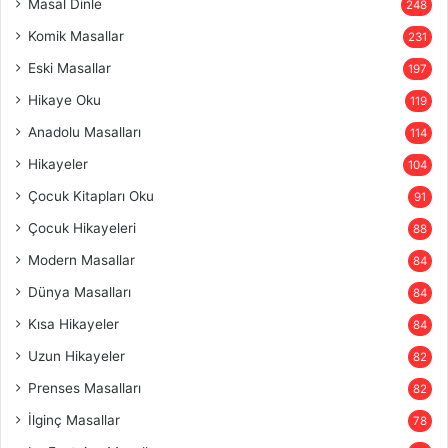
Masal Dinle
248
Komik Masallar
231
Eski Masallar
197
Hikaye Oku
119
Anadolu Masalları
114
Hikayeler
104
Çocuk Kitapları Oku
91
Çocuk Hikayeleri
88
Modern Masallar
84
Dünya Masalları
84
Kısa Hikayeler
84
Uzun Hikayeler
82
Prenses Masalları
82
İlginç Masallar
78