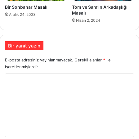
Bir Sonbahar Masalı
Tom ve Sam’in Arkadaşlığı
Masalı
Aralık 24, 2023
Nisan 2, 2024
Bir yanıt yazın
E-posta adresiniz yayınlanmayacak.
Gerekli alanlar
*
ile
işaretlenmişlerdir
Y
o
r
u
m
*