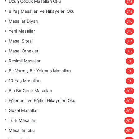
Uzun Çocuk Masalları Oku
318
8 Yaş Masalları ve Hikayeleri Oku
318
Masallar Diyarı
316
Yeni Masallar
315
Masal Sitesi
314
Masal Örnekleri
312
Resimli Masallar
311
Bir Varmış Bir Yokmuş Masalları
311
10 Yaş Masalları
311
Bin Bir Gece Masalları
309
Eğlenceli ve Eğitici Hikayeleri Oku
309
Güzel Masallar
302
Türk Masalları
295
Masallari oku
292