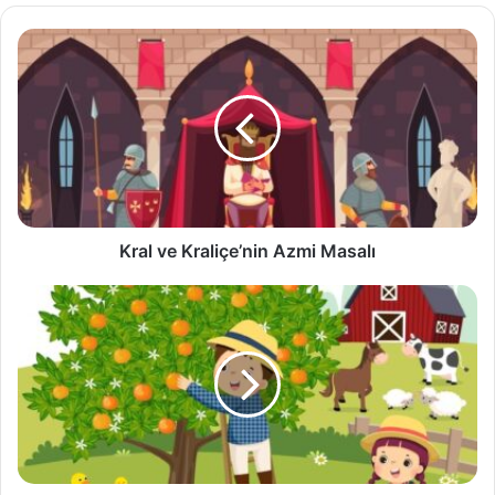
Kral
ve
Kraliçe’nin
Azmi
Masalı
Kral ve Kraliçe’nin Azmi Masalı
Ali
ile
Portakal
Ağacı
Masalı