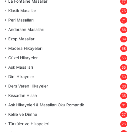
La Fontaine Masalları
77
Klasik Masallar
75
Peri Masalları
71
Andersen Masalları
66
Ezop Masalları
64
Macera Hikayeleri
58
Güzel Hikayeler
56
Aşk Masalları
55
Dini Hikayeler
50
Ders Veren Hikayeler
36
Kıssadan Hisse
35
Aşk Hikayeleri & Masalları Oku Romantik
31
Kelile ve Dimne
27
Türküler ve Hikayeleri
26