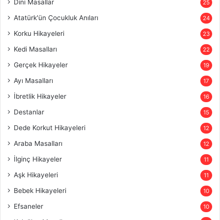
Dini Masallar
25
Atatürk'ün Çocukluk Anıları
24
Korku Hikayeleri
23
Kedi Masalları
22
Gerçek Hikayeler
19
Ayı Masalları
17
İbretlik Hikayeler
16
Destanlar
15
Dede Korkut Hikayeleri
12
Araba Masalları
12
İlginç Hikayeler
11
Aşk Hikayeleri
11
Bebek Hikayeleri
10
Efsaneler
10