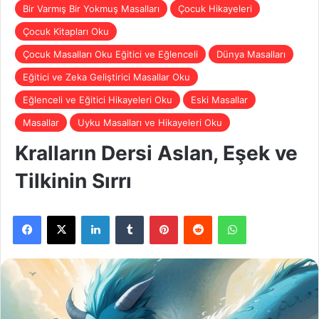
Bir Varmış Bir Yokmuş Masalları
Çocuk Hikayeleri
Çocuk Kitapları Oku
Çocuk Masalları Oku Eğitici ve Eğlenceli
Dünya Masalları
Eğitici ve Zeka Geliştirici Masallar Oku
Eğlenceli ve Eğitici Hikayeleri Oku
Eski Masallar
Masallar
Uyku Masalları ve Hikayeleri Oku
Kralların Dersi Aslan, Eşek ve
Tilkinin Sırrı
Facebook
X
LinkedIn
Tumblr
Pinterest
Reddit
WhatsApp