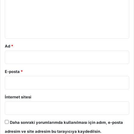
u
m
*
Ad
*
E-posta
*
İnternet sitesi
Daha sonraki yorumlarımda kullanılması için adım, e-posta
adresim ve site adresim bu tarayıcıya kaydedilsin.