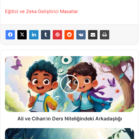
Eğitici ve Zeka Geliştirici Masallar
Ali
ve
Cihan’ın
Ders
Niteliğindeki
Arkadaşlığı
Ali ve Cihan’ın Ders Niteliğindeki Arkadaşlığı
Aslan
ile