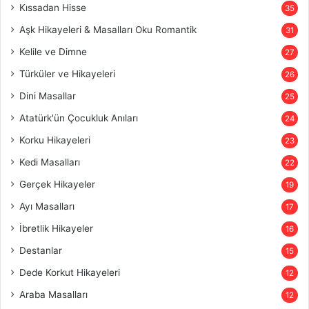
Kıssadan Hisse
35
Aşk Hikayeleri & Masalları Oku Romantik
31
Kelile ve Dimne
27
Türküler ve Hikayeleri
26
Dini Masallar
25
Atatürk'ün Çocukluk Anıları
24
Korku Hikayeleri
23
Kedi Masalları
22
Gerçek Hikayeler
19
Ayı Masalları
17
İbretlik Hikayeler
16
Destanlar
15
Dede Korkut Hikayeleri
12
Araba Masalları
12