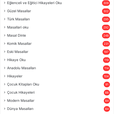
Eğlenceli ve Eğitici Hikayeleri Oku
309
Güzel Masallar
302
Türk Masalları
295
Masallari oku
292
Masal Dinle
248
Komik Masallar
231
Eski Masallar
197
Hikaye Oku
119
Anadolu Masalları
114
Hikayeler
104
Çocuk Kitapları Oku
91
Çocuk Hikayeleri
88
Modern Masallar
84
Dünya Masalları
84