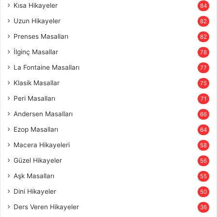
Kısa Hikayeler
84
Uzun Hikayeler
82
Prenses Masalları
82
İlginç Masallar
78
La Fontaine Masalları
77
Klasik Masallar
75
Peri Masalları
71
Andersen Masalları
66
Ezop Masalları
64
Macera Hikayeleri
58
Güzel Hikayeler
56
Aşk Masalları
55
Dini Hikayeler
50
Ders Veren Hikayeler
36