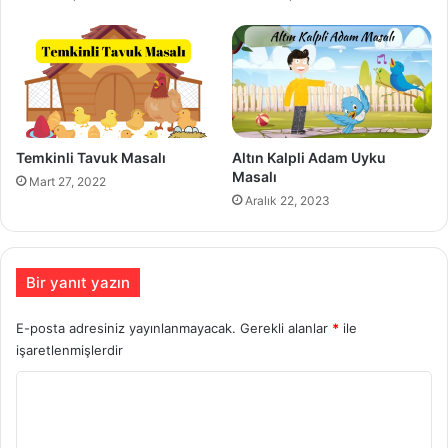
Temkinli Tavuk Masalı
Altın Kalpli Adam Uyku
Masalı
Mart 27, 2022
Aralık 22, 2023
Bir yanıt yazın
E-posta adresiniz yayınlanmayacak.
Gerekli alanlar
*
ile
işaretlenmişlerdir
Y
o
r