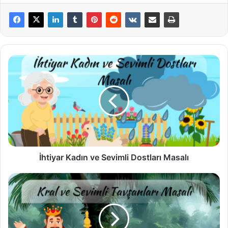
İhtiyar
Kadın
ve
Sevimli
Dostları
Masalı
İhtiyar Kadın ve Sevimli Dostları Masalı
Kral
ve
Sevimli
Tavşanları
Masalı