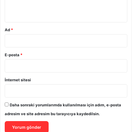
m
*
Ad
*
E-posta
*
İnternet sitesi
Daha sonraki yorumlarımda kullanılması için adım, e-posta
adresim ve site adresim bu tarayıcıya kaydedilsin.