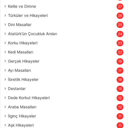
Kelile ve Dimne
27
Türküler ve Hikayeleri
26
Dini Masallar
25
Atatürk'ün Çocukluk Anıları
24
Korku Hikayeleri
23
Kedi Masalları
22
Gerçek Hikayeler
19
Ayı Masalları
17
İbretlik Hikayeler
16
Destanlar
15
Dede Korkut Hikayeleri
12
Araba Masalları
12
İlginç Hikayeler
11
Aşk Hikayeleri
11