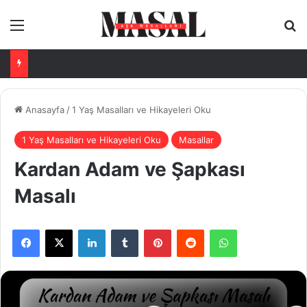
Menü
Ar
Anasayfa
/
1 Yaş Masalları ve Hikayeleri Oku
1 Yaş Masalları ve Hikayeleri Oku
Masallar
Kardan Adam ve Şapkası
Masalı
Facebook
X
LinkedIn
Tumblr
Pinterest
Reddit
WhatsApp