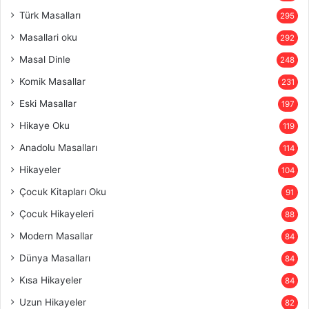
Türk Masalları
295
Masallari oku
292
Masal Dinle
248
Komik Masallar
231
Eski Masallar
197
Hikaye Oku
119
Anadolu Masalları
114
Hikayeler
104
Çocuk Kitapları Oku
91
Çocuk Hikayeleri
88
Modern Masallar
84
Dünya Masalları
84
Kısa Hikayeler
84
Uzun Hikayeler
82