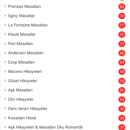
Prenses Masalları
82
İlginç Masallar
78
La Fontaine Masalları
77
Klasik Masallar
75
Peri Masalları
71
Andersen Masalları
66
Ezop Masalları
64
Macera Hikayeleri
58
Güzel Hikayeler
56
Aşk Masalları
55
Dini Hikayeler
50
Ders Veren Hikayeler
36
Kıssadan Hisse
35
Aşk Hikayeleri & Masalları Oku Romantik
31