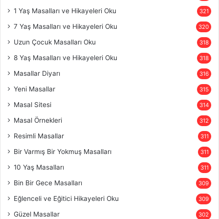
1 Yaş Masalları ve Hikayeleri Oku
321
7 Yaş Masalları ve Hikayeleri Oku
320
Uzun Çocuk Masalları Oku
318
8 Yaş Masalları ve Hikayeleri Oku
318
Masallar Diyarı
316
Yeni Masallar
315
Masal Sitesi
314
Masal Örnekleri
312
Resimli Masallar
311
Bir Varmış Bir Yokmuş Masalları
311
10 Yaş Masalları
311
Bin Bir Gece Masalları
309
Eğlenceli ve Eğitici Hikayeleri Oku
309
Güzel Masallar
302