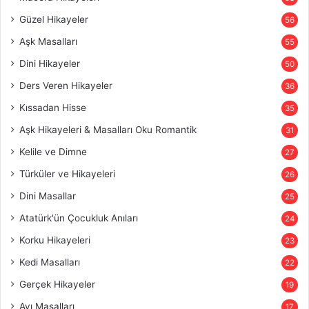
Güzel Hikayeler
56
Aşk Masalları
55
Dini Hikayeler
50
Ders Veren Hikayeler
36
Kıssadan Hisse
35
Aşk Hikayeleri & Masalları Oku Romantik
31
Kelile ve Dimne
27
Türküler ve Hikayeleri
26
Dini Masallar
25
Atatürk'ün Çocukluk Anıları
24
Korku Hikayeleri
23
Kedi Masalları
22
Gerçek Hikayeler
19
Ayı Masalları
17