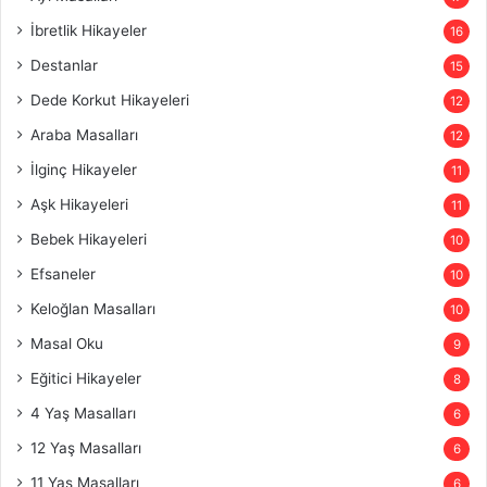
İbretlik Hikayeler
16
Destanlar
15
Dede Korkut Hikayeleri
12
Araba Masalları
12
İlginç Hikayeler
11
Aşk Hikayeleri
11
Bebek Hikayeleri
10
Efsaneler
10
Keloğlan Masalları
10
Masal Oku
9
Eğitici Hikayeler
8
4 Yaş Masalları
6
12 Yaş Masalları
6
11 Yaş Masalları
6