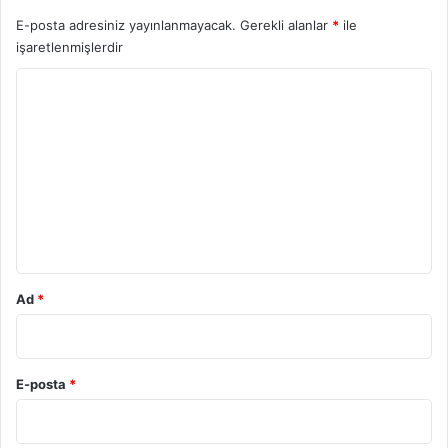
E-posta adresiniz yayınlanmayacak.
Gerekli alanlar
*
ile
işaretlenmişlerdir
Y
o
r
u
m
*
Ad
*
E-posta
*