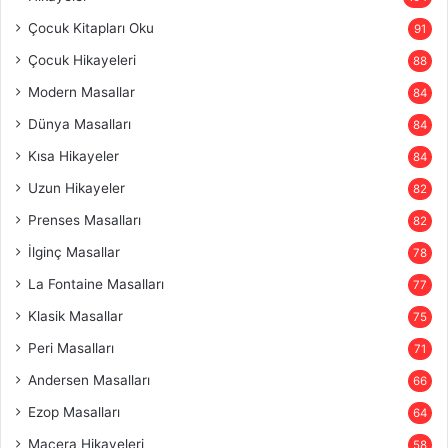
Çocuk Kitapları Oku
91
Çocuk Hikayeleri
88
Modern Masallar
84
Dünya Masalları
84
Kısa Hikayeler
84
Uzun Hikayeler
82
Prenses Masalları
82
İlginç Masallar
78
La Fontaine Masalları
77
Klasik Masallar
75
Peri Masalları
71
Andersen Masalları
66
Ezop Masalları
64
Macera Hikayeleri
58