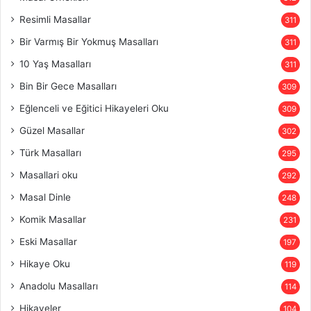
Resimli Masallar
311
Bir Varmış Bir Yokmuş Masalları
311
10 Yaş Masalları
311
Bin Bir Gece Masalları
309
Eğlenceli ve Eğitici Hikayeleri Oku
309
Güzel Masallar
302
Türk Masalları
295
Masallari oku
292
Masal Dinle
248
Komik Masallar
231
Eski Masallar
197
Hikaye Oku
119
Anadolu Masalları
114
Hikayeler
104