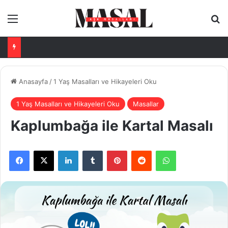
Menü
Ar
Anasayfa
/
1 Yaş Masalları ve Hikayeleri Oku
1 Yaş Masalları ve Hikayeleri Oku
Masallar
Kaplumbağa ile Kartal Masalı
Facebook
X
LinkedIn
Tumblr
Pinterest
Reddit
WhatsApp