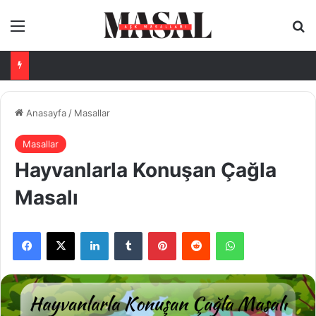
Menü
Ar
Anasayfa
/
Masallar
Masallar
Hayvanlarla Konuşan Çağla
Masalı
Facebook
X
LinkedIn
Tumblr
Pinterest
Reddit
WhatsApp