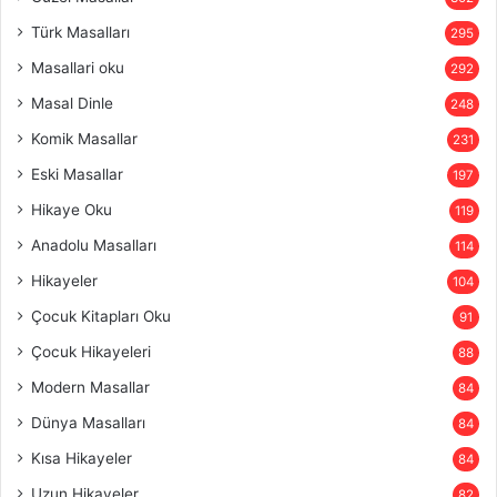
Türk Masalları
295
Masallari oku
292
Masal Dinle
248
Komik Masallar
231
Eski Masallar
197
Hikaye Oku
119
Anadolu Masalları
114
Hikayeler
104
Çocuk Kitapları Oku
91
Çocuk Hikayeleri
88
Modern Masallar
84
Dünya Masalları
84
Kısa Hikayeler
84
Uzun Hikayeler
82