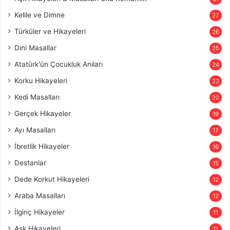
Kelile ve Dimne
27
Türküler ve Hikayeleri
26
Dini Masallar
25
Atatürk'ün Çocukluk Anıları
24
Korku Hikayeleri
23
Kedi Masalları
22
Gerçek Hikayeler
19
Ayı Masalları
17
İbretlik Hikayeler
16
Destanlar
15
Dede Korkut Hikayeleri
12
Araba Masalları
12
İlginç Hikayeler
11
Aşk Hikayeleri
11