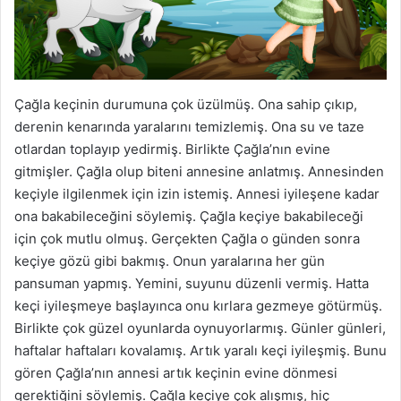
Çağla keçinin durumuna çok üzülmüş. Ona sahip çıkıp,
derenin kenarında yaralarını temizlemiş. Ona su ve taze
otlardan toplayıp yedirmiş. Birlikte Çağla’nın evine
gitmişler. Çağla olup biteni annesine anlatmış. Annesinden
keçiyle ilgilenmek için izin istemiş. Annesi iyileşene kadar
ona bakabileceğini söylemiş. Çağla keçiye bakabileceği
için çok mutlu olmuş. Gerçekten Çağla o günden sonra
keçiye gözü gibi bakmış. Onun yaralarına her gün
pansuman yapmış. Yemini, suyunu düzenli vermiş. Hatta
keçi iyileşmeye başlayınca onu kırlara gezmeye götürmüş.
Birlikte çok güzel oyunlarda oynuyorlarmış. Günler günleri,
haftalar haftaları kovalamış. Artık yaralı keçi iyileşmiş. Bunu
gören Çağla’nın annesi artık keçinin evine dönmesi
gerektiğini söylemiş. Çağla keçiye çok alışmış, hiç