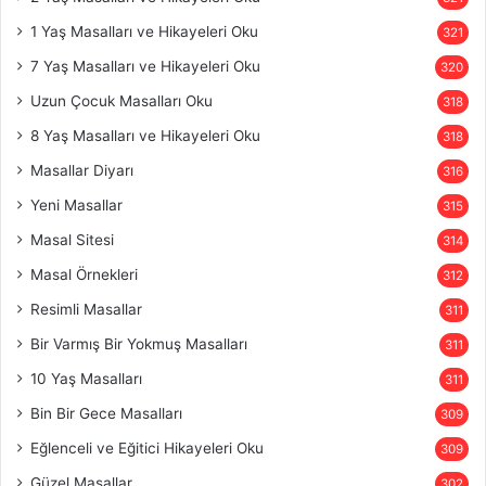
1 Yaş Masalları ve Hikayeleri Oku
321
7 Yaş Masalları ve Hikayeleri Oku
320
Uzun Çocuk Masalları Oku
318
8 Yaş Masalları ve Hikayeleri Oku
318
Masallar Diyarı
316
Yeni Masallar
315
Masal Sitesi
314
Masal Örnekleri
312
Resimli Masallar
311
Bir Varmış Bir Yokmuş Masalları
311
10 Yaş Masalları
311
Bin Bir Gece Masalları
309
Eğlenceli ve Eğitici Hikayeleri Oku
309
Güzel Masallar
302