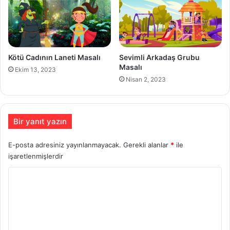
Kötü Cadının Laneti Masalı
Sevimli Arkadaş Grubu
Masalı
Ekim 13, 2023
Nisan 2, 2023
Bir yanıt yazın
E-posta adresiniz yayınlanmayacak.
Gerekli alanlar
*
ile
işaretlenmişlerdir
Y
o
r
u