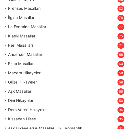
Prenses Masalları
82
İlginç Masallar
78
La Fontaine Masalları
77
Klasik Masallar
75
Peri Masalları
71
Andersen Masalları
66
Ezop Masalları
64
Macera Hikayeleri
58
Güzel Hikayeler
56
Aşk Masalları
55
Dini Hikayeler
50
Ders Veren Hikayeler
36
Kıssadan Hisse
35
Aşk Hikayeleri & Masalları Oku Romantik
31