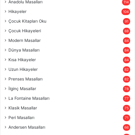
Anadolu Masalları
114
Hikayeler
104
Çocuk Kitapları Oku
91
Çocuk Hikayeleri
88
Modern Masallar
84
Dünya Masalları
84
Kısa Hikayeler
84
Uzun Hikayeler
82
Prenses Masalları
82
İlginç Masallar
78
La Fontaine Masalları
77
Klasik Masallar
75
Peri Masalları
71
Andersen Masalları
66