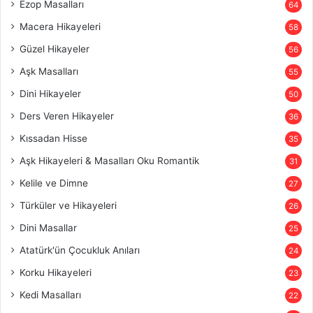
Ezop Masalları
64
Macera Hikayeleri
58
Güzel Hikayeler
56
Aşk Masalları
55
Dini Hikayeler
50
Ders Veren Hikayeler
36
Kıssadan Hisse
35
Aşk Hikayeleri & Masalları Oku Romantik
31
Kelile ve Dimne
27
Türküler ve Hikayeleri
26
Dini Masallar
25
Atatürk'ün Çocukluk Anıları
24
Korku Hikayeleri
23
Kedi Masalları
22