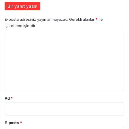
Bir yanıt yazın
E-posta adresiniz yayınlanmayacak.
Gerekli alanlar
*
ile
işaretlenmişlerdir
Y
o
r
u
m
*
Ad
*
E-posta
*