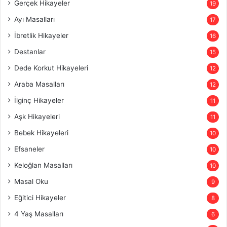
Gerçek Hikayeler
19
Ayı Masalları
17
İbretlik Hikayeler
16
Destanlar
15
Dede Korkut Hikayeleri
12
Araba Masalları
12
İlginç Hikayeler
11
Aşk Hikayeleri
11
Bebek Hikayeleri
10
Efsaneler
10
Keloğlan Masalları
10
Masal Oku
9
Eğitici Hikayeler
8
4 Yaş Masalları
6