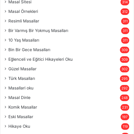
Masal Sitesi
314
Masal Örnekleri
312
Resimli Masallar
311
Bir Varmış Bir Yokmuş Masalları
311
10 Yaş Masalları
311
Bin Bir Gece Masalları
309
Eğlenceli ve Eğitici Hikayeleri Oku
309
Güzel Masallar
302
Türk Masalları
295
Masallari oku
292
Masal Dinle
248
Komik Masallar
231
Eski Masallar
197
Hikaye Oku
119