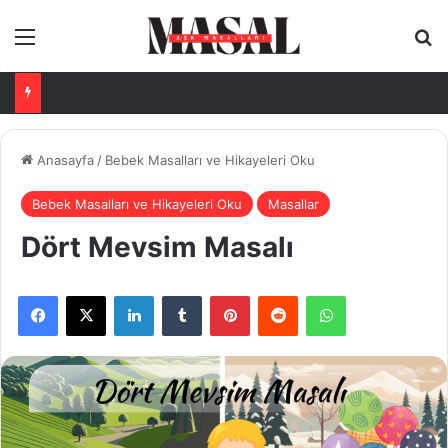
Menü
Ar
Anasayfa
/
Bebek Masalları ve Hikayeleri Oku
Bebek Masalları ve Hikayeleri Oku
Masallar
Dört Mevsim Masalı
Facebook
X
LinkedIn
Tumblr
Pinterest
Reddit
WhatsApp