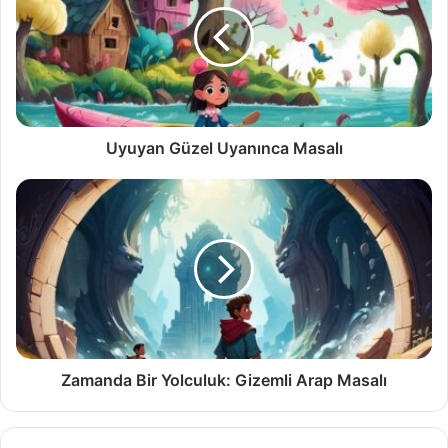
Masalı
Uyuyan Güzel Uyanınca Masalı
Zamanda
Bir
Yolculuk:
Gizemli
Arap
Masalı
Zamanda Bir Yolculuk: Gizemli Arap Masalı