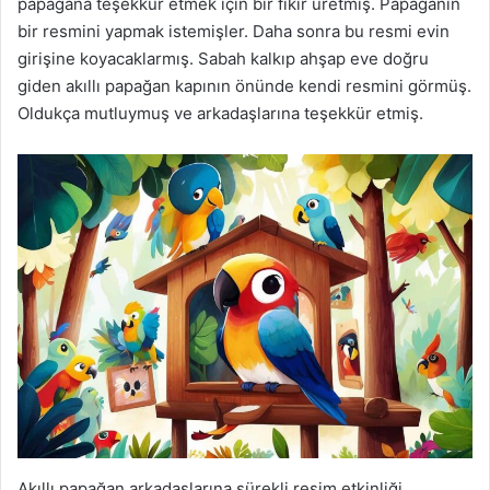
papağana teşekkür etmek için bir fikir üretmiş. Papağanın
bir resmini yapmak istemişler. Daha sonra bu resmi evin
girişine koyacaklarmış. Sabah kalkıp ahşap eve doğru
giden akıllı papağan kapının önünde kendi resmini görmüş.
Oldukça mutluymuş ve arkadaşlarına teşekkür etmiş.
Akıllı papağan arkadaşlarına sürekli resim etkinliği