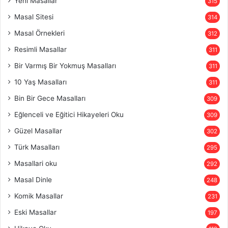
Yeni Masallar
315
Masal Sitesi
314
Masal Örnekleri
312
Resimli Masallar
311
Bir Varmış Bir Yokmuş Masalları
311
10 Yaş Masalları
311
Bin Bir Gece Masalları
309
Eğlenceli ve Eğitici Hikayeleri Oku
309
Güzel Masallar
302
Türk Masalları
295
Masallari oku
292
Masal Dinle
248
Komik Masallar
231
Eski Masallar
197