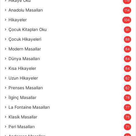
Hikaye Oku
119
Anadolu Masalları
114
Hikayeler
104
Çocuk Kitapları Oku
91
Çocuk Hikayeleri
88
Modern Masallar
84
Dünya Masalları
84
Kısa Hikayeler
84
Uzun Hikayeler
82
Prenses Masalları
82
İlginç Masallar
78
La Fontaine Masalları
77
Klasik Masallar
75
Peri Masalları
71