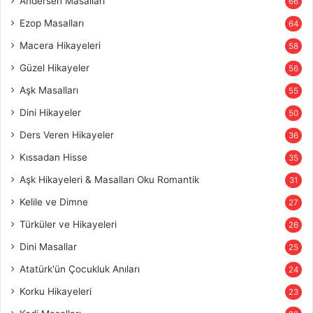
Andersen Masalları
66
Ezop Masalları
64
Macera Hikayeleri
58
Güzel Hikayeler
56
Aşk Masalları
55
Dini Hikayeler
50
Ders Veren Hikayeler
36
Kıssadan Hisse
35
Aşk Hikayeleri & Masalları Oku Romantik
31
Kelile ve Dimne
27
Türküler ve Hikayeleri
26
Dini Masallar
25
Atatürk'ün Çocukluk Anıları
24
Korku Hikayeleri
23