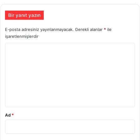
Bir yanıt yazın
E-posta adresiniz yayınlanmayacak.
Gerekli alanlar
*
ile
işaretlenmişlerdir
Y
o
r
u
m
*
Ad
*