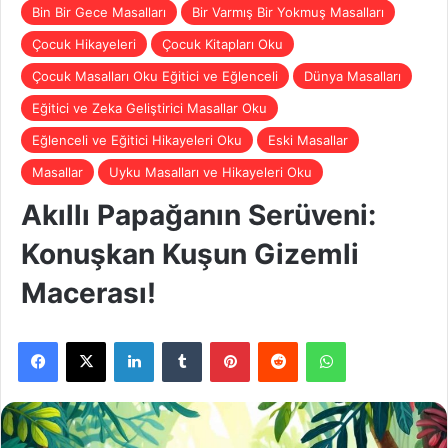
Bin Bir Gece Masalları
Bir Varmış Bir Yokmuş Masalları
Çocuk Hikayeleri
Çocuk Kitapları Oku
Çocuk Masalları Oku Eğitici ve Eğlenceli
Dünya Masalları
Eğitici ve Zeka Geliştirici Masallar Oku
Eğlenceli ve Eğitici Hikayeleri Oku
Eski Masallar
Masallar
Uyku Masalları ve Hikayeleri Oku
Akıllı Papağanın Serüveni:
Konuşkan Kuşun Gizemli
Macerası!
Facebook
X
LinkedIn
Tumblr
Pinterest
Reddit
WhatsApp