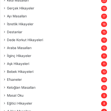
Kedi Masalları
22
Gerçek Hikayeler
19
Ayı Masalları
17
İbretlik Hikayeler
16
Destanlar
15
Dede Korkut Hikayeleri
12
Araba Masalları
12
İlginç Hikayeler
11
Aşk Hikayeleri
11
Bebek Hikayeleri
10
Efsaneler
10
Keloğlan Masalları
10
Masal Oku
9
Eğitici Hikayeler
8