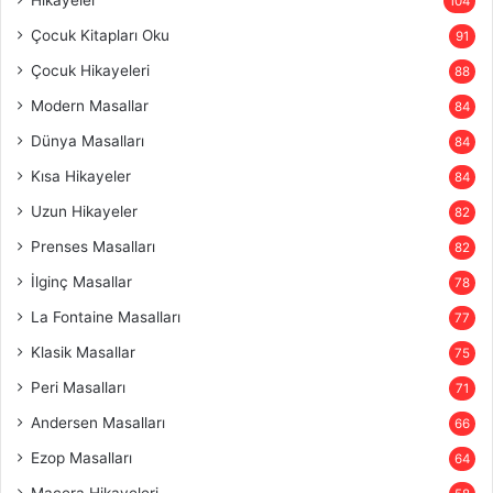
104
Çocuk Kitapları Oku
91
Çocuk Hikayeleri
88
Modern Masallar
84
Dünya Masalları
84
Kısa Hikayeler
84
Uzun Hikayeler
82
Prenses Masalları
82
İlginç Masallar
78
La Fontaine Masalları
77
Klasik Masallar
75
Peri Masalları
71
Andersen Masalları
66
Ezop Masalları
64
Macera Hikayeleri