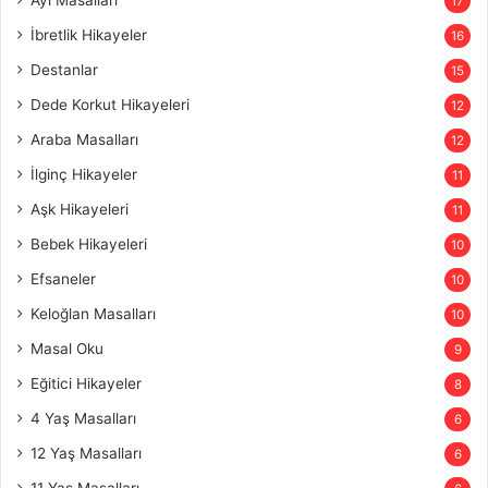
17
İbretlik Hikayeler
16
Destanlar
15
Dede Korkut Hikayeleri
12
Araba Masalları
12
İlginç Hikayeler
11
Aşk Hikayeleri
11
Bebek Hikayeleri
10
Efsaneler
10
Keloğlan Masalları
10
Masal Oku
9
Eğitici Hikayeler
8
4 Yaş Masalları
6
12 Yaş Masalları
6
11 Yaş Masalları