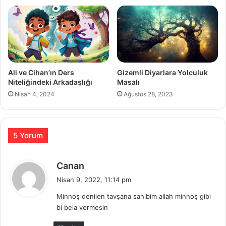
Ali ve Cihan’ın Ders
Gizemli Diyarlara Yolculuk
Niteliğindeki Arkadaşlığı
Masalı
Nisan 4, 2024
Ağustos 28, 2023
5 Yorum
d
Canan
e
Nisan 9, 2022, 11:14 pm
d
Minnoş denilen tavşana sahibim allah minnoş gibi
i
bi bela vermesin
k
i