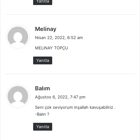
Yanıtla
:
d
Melinay
e
Nisan 22, 2022, 6:52 am
d
MELiNAY TOPÇU
i
k
Yanıtla
i
:
d
Balım
e
Ağustos 6, 2022, 7:47 pm
d
Seni çok seviyorum inşallah kavuşabiliriz .
i
-Balın ?
k
i
Yanıtla
: