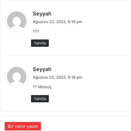
d
Seyyah
e
Ağustos 23, 2022, 6:16 pm
d
???
i
k
Yanıtla
i
:
d
Seyyah
e
Ağustos 23, 2022, 6:16 pm
d
?? Minnoş
i
k
Yanıtla
i
:
Bir yanıt yazın