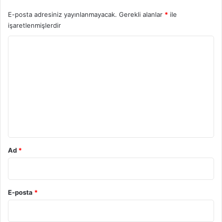
E-posta adresiniz yayınlanmayacak.
Gerekli alanlar
*
ile
işaretlenmişlerdir
Y
o
r
u
m
*
Ad
*
E-posta
*