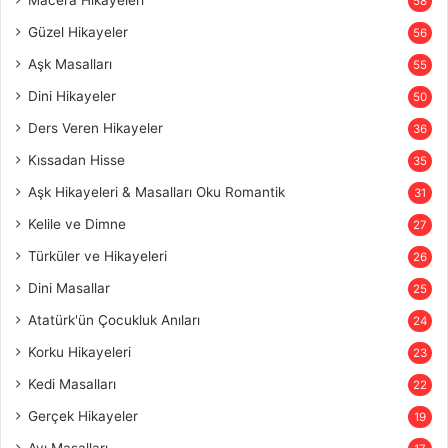
58
Güzel Hikayeler
56
Aşk Masalları
55
Dini Hikayeler
50
Ders Veren Hikayeler
36
Kıssadan Hisse
35
Aşk Hikayeleri & Masalları Oku Romantik
31
Kelile ve Dimne
27
Türküler ve Hikayeleri
26
Dini Masallar
25
Atatürk'ün Çocukluk Anıları
24
Korku Hikayeleri
23
Kedi Masalları
22
Gerçek Hikayeler
19
Ayı Masalları