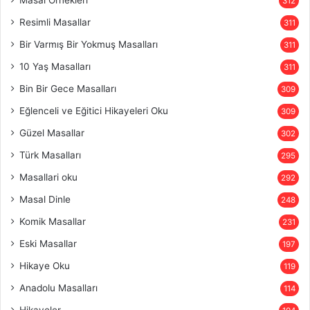
312
Resimli Masallar
311
Bir Varmış Bir Yokmuş Masalları
311
10 Yaş Masalları
311
Bin Bir Gece Masalları
309
Eğlenceli ve Eğitici Hikayeleri Oku
309
Güzel Masallar
302
Türk Masalları
295
Masallari oku
292
Masal Dinle
248
Komik Masallar
231
Eski Masallar
197
Hikaye Oku
119
Anadolu Masalları
114
Hikayeler