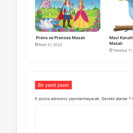
Prens ve Prenses Masalı
Mavi Kanatl
Masalı
Mart 31, 2023
Temmuz 11,
Bir yanıt yazın
E-posta adresiniz yayınlanmayacak.
Gerekli alanlar
*
i
Y
o
r