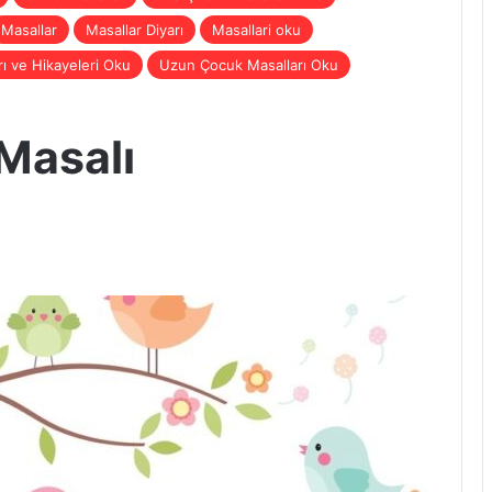
Masallar
Masallar Diyarı
Masallari oku
ı ve Hikayeleri Oku
Uzun Çocuk Masalları Oku
 Masalı