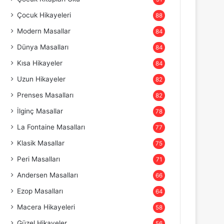
Çocuk Hikayeleri
88
Modern Masallar
84
Dünya Masalları
84
Kısa Hikayeler
84
Uzun Hikayeler
82
Prenses Masalları
82
İlginç Masallar
78
La Fontaine Masalları
77
Klasik Masallar
75
Peri Masalları
71
Andersen Masalları
66
Ezop Masalları
64
Macera Hikayeleri
58
Güzel Hikayeler
56