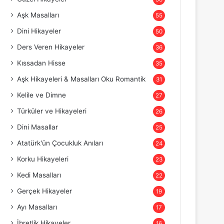
Aşk Masalları
55
Dini Hikayeler
50
Ders Veren Hikayeler
36
Kıssadan Hisse
35
Aşk Hikayeleri & Masalları Oku Romantik
31
Kelile ve Dimne
27
Türküler ve Hikayeleri
26
Dini Masallar
25
Atatürk'ün Çocukluk Anıları
24
Korku Hikayeleri
23
Kedi Masalları
22
Gerçek Hikayeler
19
Ayı Masalları
17
İbretlik Hikayeler
16