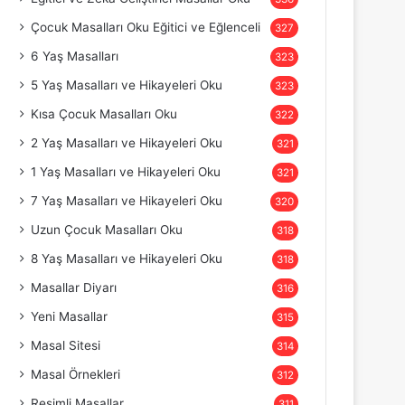
Çocuk Masalları Oku Eğitici ve Eğlenceli
327
6 Yaş Masalları
323
5 Yaş Masalları ve Hikayeleri Oku
323
Kısa Çocuk Masalları Oku
322
2 Yaş Masalları ve Hikayeleri Oku
321
1 Yaş Masalları ve Hikayeleri Oku
321
7 Yaş Masalları ve Hikayeleri Oku
320
Uzun Çocuk Masalları Oku
318
8 Yaş Masalları ve Hikayeleri Oku
318
Masallar Diyarı
316
Yeni Masallar
315
Masal Sitesi
314
Masal Örnekleri
312
Resimli Masallar
311