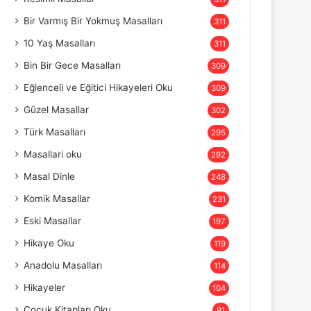
Bir Varmış Bir Yokmuş Masalları
311
10 Yaş Masalları
311
Bin Bir Gece Masalları
309
Eğlenceli ve Eğitici Hikayeleri Oku
309
Güzel Masallar
302
Türk Masalları
295
Masallari oku
292
Masal Dinle
248
Komik Masallar
231
Eski Masallar
197
Hikaye Oku
119
Anadolu Masalları
114
Hikayeler
104
Çocuk Kitapları Oku
91