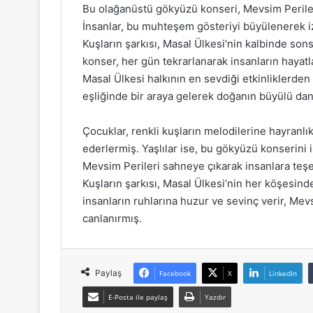
Bu olağanüstü gökyüzü konseri, Mevsim Perileri
İnsanlar, bu muhteşem gösteriyi büyülenerek izl
Kuşların şarkısı, Masal Ülkesi’nin kalbinde so
konser, her gün tekrarlanarak insanların hayatl
Masal Ülkesi halkının en sevdiği etkinliklerden 
eşliğinde bir araya gelerek doğanın büyülü dans
Çocuklar, renkli kuşların melodilerine hayranlık
ederlermiş. Yaşlılar ise, bu gökyüzü konserini 
Mevsim Perileri sahneye çıkarak insanlara teş
Kuşların şarkısı, Masal Ülkesi’nin her köşesind
insanların ruhlarına huzur ve sevinç verir, Mev
canlanırmış.
Paylaş
Facebook
X
LinkedIn
E-Posta ile paylaş
Yazdır