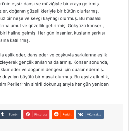
’nin eşsiz dansı ve müziğiyle bir araya gelirmiş.
er, doğanın güzellikleriyle bir bütün olurlarmış.
nsuz bir neşe ve sevgi kaynağı olurmuş. Bu masalsı
arına umut ve güzellik getirirmiş. Gökyüzü konseri,
biri haline gelmiş. Her gün insanlar, kuşların şarkısı
ına katılırmış.
la eşlik eder, dans eder ve coşkuyla şarkılarına eşlik
izleyerek gençlik anılarına dalarmış. Konser sonunda,
ekkür eder ve doğanın dengesi için dualar edermiş.
e duyulan büyülü bir masal olurmuş. Bu eşsiz etkinlik,
sim Perileri’nin sihirli dokunuşlarıyla her gün yeniden
Tumblr
Pinterest
Reddit
VKontakte