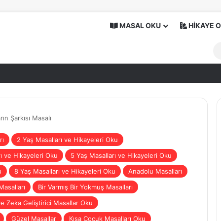
MASAL OKU
HİKAYE 
rın Şarkısı Masalı
rı
2 Yaş Masalları ve Hikayeleri Oku
ı ve Hikayeleri Oku
5 Yaş Masalları ve Hikayeleri Oku
u
8 Yaş Masalları ve Hikayeleri Oku
Anadolu Masalları
Masalları
Bir Varmış Bir Yokmuş Masalları
ve Zeka Geliştirici Masallar Oku
Güzel Masallar
Kısa Çocuk Masalları Oku