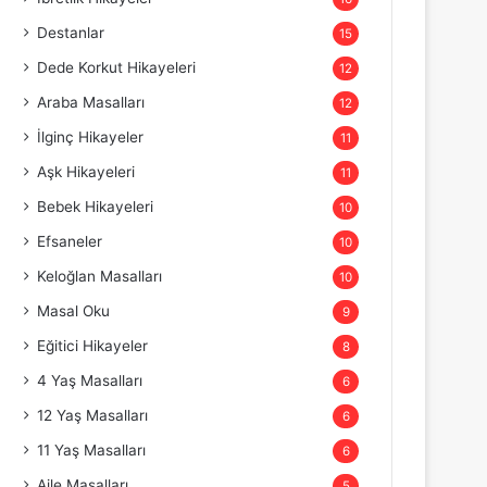
Destanlar
15
Dede Korkut Hikayeleri
12
Araba Masalları
12
İlginç Hikayeler
11
Aşk Hikayeleri
11
Bebek Hikayeleri
10
Efsaneler
10
Keloğlan Masalları
10
Masal Oku
9
Eğitici Hikayeler
8
4 Yaş Masalları
6
12 Yaş Masalları
6
11 Yaş Masalları
6
Aile Masalları
5