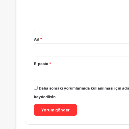
u
m
*
Ad
*
E-posta
*
Daha sonraki yorumlarımda kullanılması için adı
kaydedilsin.