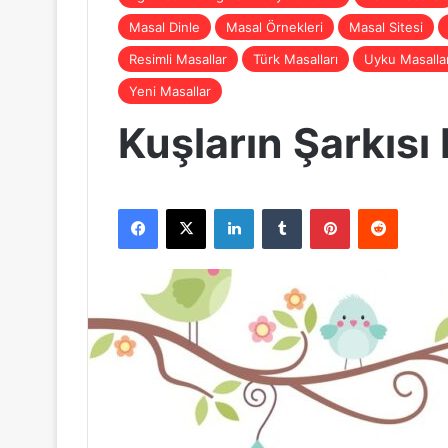
Masal Dinle
Masal Örnekleri
Masal Sitesi
Resimli Masallar
Türk Masalları
Uyku Masallar
Yeni Masallar
Kuşların Şarkısı
Facebook
X
LinkedIn
Tumblr
Pinterest
Reddit