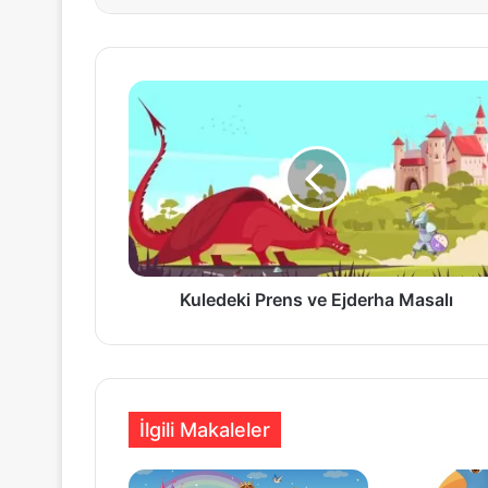
Kuledeki
Prens
ve
Ejderha
Masalı
Kuledeki Prens ve Ejderha Masalı
İlgili Makaleler