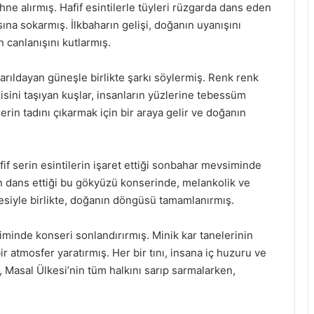
sahne alırmış. Hafif esintilerle tüyleri rüzgarda dans eden
sına sokarmış. İlkbaharın gelişi, doğanın uyanışını
 canlanışını kutlarmış.
arıldayan güneşle birlikte şarkı söylermiş. Renk renk
jisini taşıyan kuşlar, insanların yüzlerine tebessüm
erin tadını çıkarmak için bir araya gelir ve doğanın
fif serin esintilerin işaret ettiği sonbahar mevsiminde
n dans ettiği bu gökyüzü konserinde, melankolik ve
esiyle birlikte, doğanın döngüsü tamamlanırmış.
iminde konseri sonlandırırmış. Minik kar tanelerinin
r atmosfer yaratırmış. Her bir tını, insana iç huzuru ve
, Masal Ülkesi’nin tüm halkını sarıp sarmalarken,