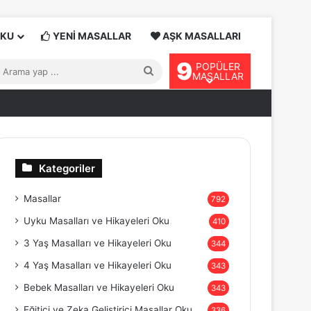
OKU
YENİ MASALLAR
AŞK MASALLARI
9
POPÜLER
Arama
MASALLAR
yap
...
Kategoriler
Masallar
792
Uyku Masalları ve Hikayeleri Oku
410
3 Yaş Masalları ve Hikayeleri Oku
344
4 Yaş Masalları ve Hikayeleri Oku
343
Bebek Masalları ve Hikayeleri Oku
343
Eğitici ve Zeka Geliştirici Masallar Oku
336