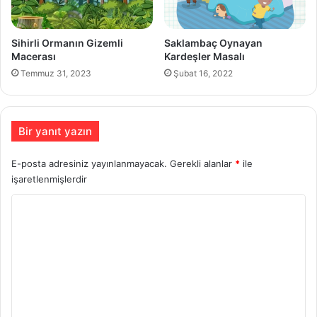
Sihirli Ormanın Gizemli
Saklambaç Oynayan
Macerası
Kardeşler Masalı
Temmuz 31, 2023
Şubat 16, 2022
Bir yanıt yazın
E-posta adresiniz yayınlanmayacak.
Gerekli alanlar
*
ile
işaretlenmişlerdir
Y
o
r
u
m
*