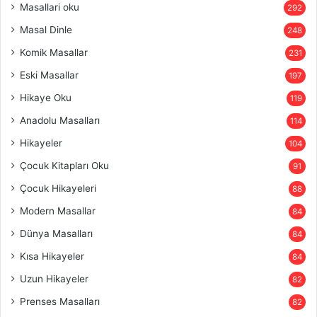
Masallari oku
292
Masal Dinle
248
Komik Masallar
231
Eski Masallar
197
Hikaye Oku
119
Anadolu Masalları
114
Hikayeler
104
Çocuk Kitapları Oku
91
Çocuk Hikayeleri
88
Modern Masallar
84
Dünya Masalları
84
Kısa Hikayeler
84
Uzun Hikayeler
82
Prenses Masalları
82