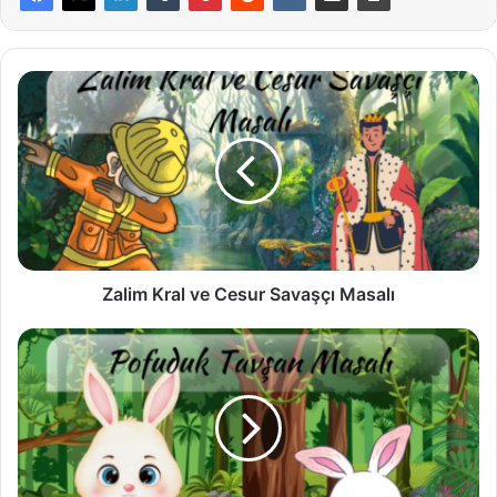
Zalim
Kral
ve
Cesur
Savaşçı
Masalı
Zalim Kral ve Cesur Savaşçı Masalı
Pofuduk
Tavşan
Masalı