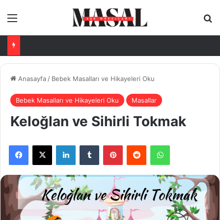
Menü
Ar
Anasayfa
/
Bebek Masalları ve Hikayeleri Oku
Bebek Masalları ve Hikayeleri Oku
Masallar
Keloğlan ve Sihirli Tokmak
Facebook
X
LinkedIn
Tumblr
Pinterest
Reddit
WhatsApp