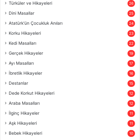
Türküler ve Hikayeleri
26
Dini Masallar
25
Atatürk'ün Çocukluk Anıları
24
Korku Hikayeleri
23
Kedi Masalları
22
Gerçek Hikayeler
19
Ayı Masalları
17
İbretlik Hikayeler
16
Destanlar
15
Dede Korkut Hikayeleri
12
Araba Masalları
12
İlginç Hikayeler
11
Aşk Hikayeleri
11
Bebek Hikayeleri
10