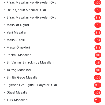
7 Yaş Masalları ve Hikayeleri Oku
320
Uzun Çocuk Masalları Oku
318
8 Yaş Masalları ve Hikayeleri Oku
318
Masallar Diyarı
316
Yeni Masallar
315
Masal Sitesi
314
Masal Örnekleri
312
Resimli Masallar
311
Bir Varmış Bir Yokmuş Masalları
311
10 Yaş Masalları
311
Bin Bir Gece Masalları
309
Eğlenceli ve Eğitici Hikayeleri Oku
309
Güzel Masallar
302
Türk Masalları
295