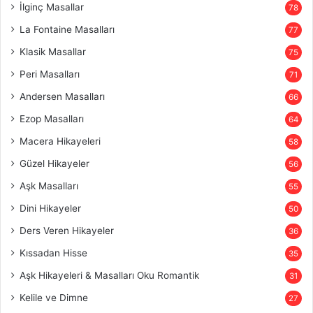
İlginç Masallar
78
La Fontaine Masalları
77
Klasik Masallar
75
Peri Masalları
71
Andersen Masalları
66
Ezop Masalları
64
Macera Hikayeleri
58
Güzel Hikayeler
56
Aşk Masalları
55
Dini Hikayeler
50
Ders Veren Hikayeler
36
Kıssadan Hisse
35
Aşk Hikayeleri & Masalları Oku Romantik
31
Kelile ve Dimne
27