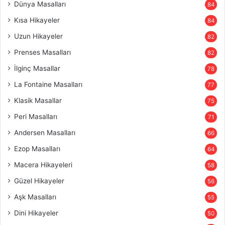
Dünya Masalları
84
Kısa Hikayeler
84
Uzun Hikayeler
82
Prenses Masalları
82
İlginç Masallar
78
La Fontaine Masalları
77
Klasik Masallar
75
Peri Masalları
71
Andersen Masalları
66
Ezop Masalları
64
Macera Hikayeleri
58
Güzel Hikayeler
56
Aşk Masalları
55
Dini Hikayeler
50