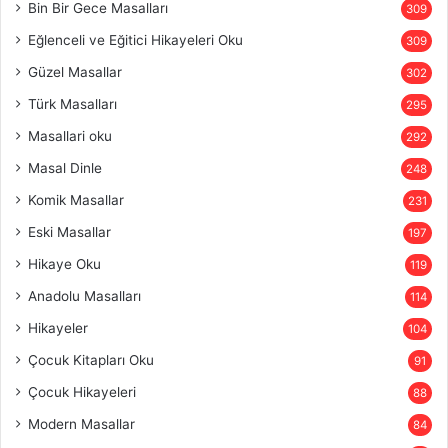
Bin Bir Gece Masalları
309
Eğlenceli ve Eğitici Hikayeleri Oku
309
Güzel Masallar
302
Türk Masalları
295
Masallari oku
292
Masal Dinle
248
Komik Masallar
231
Eski Masallar
197
Hikaye Oku
119
Anadolu Masalları
114
Hikayeler
104
Çocuk Kitapları Oku
91
Çocuk Hikayeleri
88
Modern Masallar
84