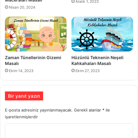
Aralık 1, 2023
Nisan 20, 2024
Zaman Tünellerinin Gizemi
Hüzünlü Teknenin Neşeli
Masalı
Kahkahaları Masalı
Ekim 14, 2023
Ekim 27, 2023
Bir yanıt yazın
E-posta adresiniz yayınlanmayacak.
Gerekli alanlar
*
ile
işaretlenmişlerdir
Y
o