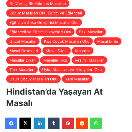
Bir Varmış Bir Yokmuş Masalları
Çocuk Masalları Oku Eğitici ve Eğlenceli
Eğitici ve Zeka Geliştirici Masallar Oku
Eğlenceli ve Eğitici Hikayeleri Oku
Eski Masallar
Güzel Masallar
Kısa Çocuk Masalları Oku
Masal Dinle
Masal Örnekleri
Masal Sitesi
Masallar
Masallar Diyarı
Masallari oku
Resimli Masallar
Türk Masalları
Uyku Masalları ve Hikayeleri Oku
Uzun Çocuk Masalları Oku
Yeni Masallar
Hindistan’da Yaşayan At
Masalı
Facebook
X
LinkedIn
Tumblr
Pinterest
Reddit
WhatsApp