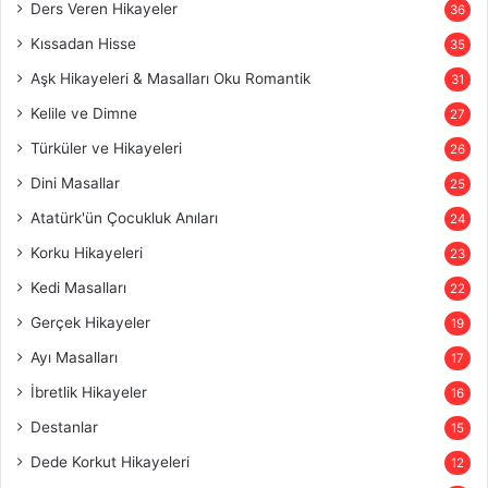
Ders Veren Hikayeler
36
Kıssadan Hisse
35
Aşk Hikayeleri & Masalları Oku Romantik
31
Kelile ve Dimne
27
Türküler ve Hikayeleri
26
Dini Masallar
25
Atatürk'ün Çocukluk Anıları
24
Korku Hikayeleri
23
Kedi Masalları
22
Gerçek Hikayeler
19
Ayı Masalları
17
İbretlik Hikayeler
16
Destanlar
15
Dede Korkut Hikayeleri
12