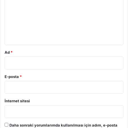
r
u
m
*
Ad
*
E-posta
*
İnternet sitesi
Daha sonraki yorumlarımda kullanılması için adım, e-posta