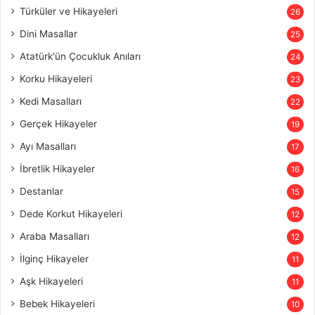
Türküler ve Hikayeleri
26
Dini Masallar
25
Atatürk'ün Çocukluk Anıları
24
Korku Hikayeleri
23
Kedi Masalları
22
Gerçek Hikayeler
19
Ayı Masalları
17
İbretlik Hikayeler
16
Destanlar
15
Dede Korkut Hikayeleri
12
Araba Masalları
12
İlginç Hikayeler
11
Aşk Hikayeleri
11
Bebek Hikayeleri
10