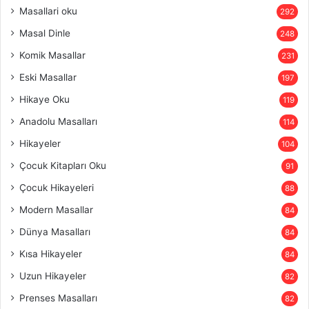
Masallari oku
292
Masal Dinle
248
Komik Masallar
231
Eski Masallar
197
Hikaye Oku
119
Anadolu Masalları
114
Hikayeler
104
Çocuk Kitapları Oku
91
Çocuk Hikayeleri
88
Modern Masallar
84
Dünya Masalları
84
Kısa Hikayeler
84
Uzun Hikayeler
82
Prenses Masalları
82