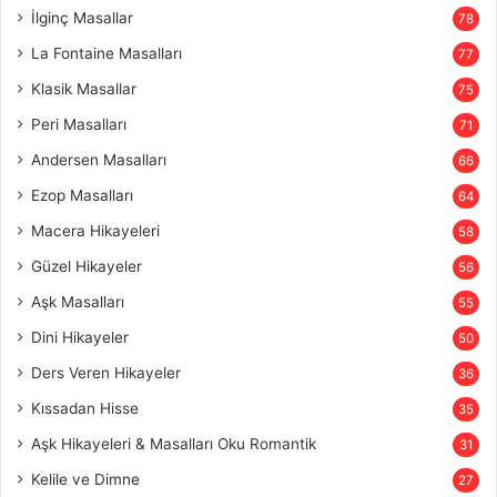
İlginç Masallar
78
La Fontaine Masalları
77
Klasik Masallar
75
Peri Masalları
71
Andersen Masalları
66
Ezop Masalları
64
Macera Hikayeleri
58
Güzel Hikayeler
56
Aşk Masalları
55
Dini Hikayeler
50
Ders Veren Hikayeler
36
Kıssadan Hisse
35
Aşk Hikayeleri & Masalları Oku Romantik
31
Kelile ve Dimne
27