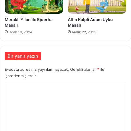
Meraklı Yılan ile Ejderha
Altın Kalpli Adam Uyku
Masalı
Masalı
Ocak 19, 2024
Aralık 22, 2023
Bir yanıt yazın
E-posta adresiniz yayınlanmayacak.
Gerekli alanlar
*
ile
işaretlenmişlerdir
Y
o
r
u
m
*