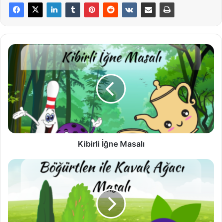
Kibirli
İğne
Masalı
Kibirli İğne Masalı
Böğürtlen
ile
Kavak
Ağacı
Masalı