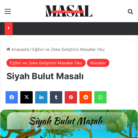
Menü
Ar
Anasayfa
/
Eğitici ve Zeka Geliştirici Masallar Oku
Eğitici ve Zeka Geliştirici Masallar Oku
Masallar
Siyah Bulut Masalı
Facebook
X
LinkedIn
Tumblr
Pinterest
Reddit
WhatsApp