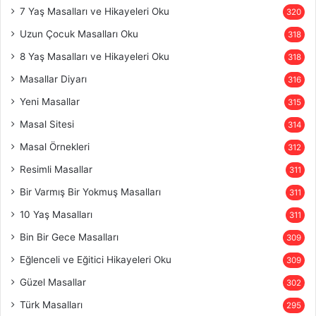
7 Yaş Masalları ve Hikayeleri Oku
320
Uzun Çocuk Masalları Oku
318
8 Yaş Masalları ve Hikayeleri Oku
318
Masallar Diyarı
316
Yeni Masallar
315
Masal Sitesi
314
Masal Örnekleri
312
Resimli Masallar
311
Bir Varmış Bir Yokmuş Masalları
311
10 Yaş Masalları
311
Bin Bir Gece Masalları
309
Eğlenceli ve Eğitici Hikayeleri Oku
309
Güzel Masallar
302
Türk Masalları
295