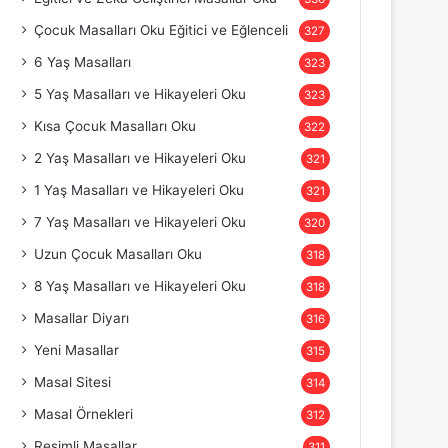
Çocuk Masalları Oku Eğitici ve Eğlenceli
327
6 Yaş Masalları
323
5 Yaş Masalları ve Hikayeleri Oku
323
Kısa Çocuk Masalları Oku
322
2 Yaş Masalları ve Hikayeleri Oku
321
1 Yaş Masalları ve Hikayeleri Oku
321
7 Yaş Masalları ve Hikayeleri Oku
320
Uzun Çocuk Masalları Oku
318
8 Yaş Masalları ve Hikayeleri Oku
318
Masallar Diyarı
316
Yeni Masallar
315
Masal Sitesi
314
Masal Örnekleri
312
Resimli Masallar
311