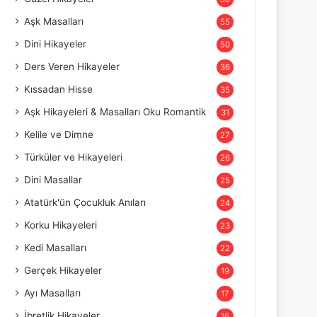
Aşk Masalları
55
Dini Hikayeler
50
Ders Veren Hikayeler
36
Kıssadan Hisse
35
Aşk Hikayeleri & Masalları Oku Romantik
31
Kelile ve Dimne
27
Türküler ve Hikayeleri
26
Dini Masallar
25
Atatürk'ün Çocukluk Anıları
24
Korku Hikayeleri
23
Kedi Masalları
22
Gerçek Hikayeler
19
Ayı Masalları
17
İbretlik Hikayeler
16