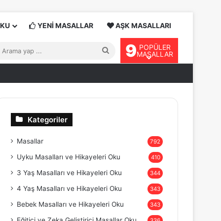
OKU
YENİ MASALLAR
AŞK MASALLARI
9
POPÜLER
Arama
MASALLAR
yap
...
Kategoriler
Masallar
792
Uyku Masalları ve Hikayeleri Oku
410
3 Yaş Masalları ve Hikayeleri Oku
344
4 Yaş Masalları ve Hikayeleri Oku
343
Bebek Masalları ve Hikayeleri Oku
343
Eğitici ve Zeka Geliştirici Masallar Oku
336