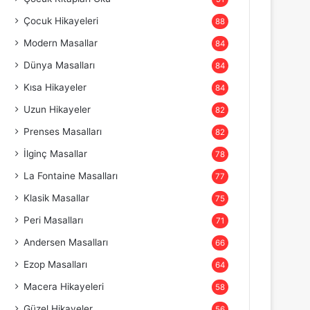
Çocuk Hikayeleri
88
Modern Masallar
84
Dünya Masalları
84
Kısa Hikayeler
84
Uzun Hikayeler
82
Prenses Masalları
82
İlginç Masallar
78
La Fontaine Masalları
77
Klasik Masallar
75
Peri Masalları
71
Andersen Masalları
66
Ezop Masalları
64
Macera Hikayeleri
58
Güzel Hikayeler
56