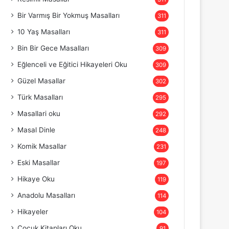
Bir Varmış Bir Yokmuş Masalları
311
10 Yaş Masalları
311
Bin Bir Gece Masalları
309
Eğlenceli ve Eğitici Hikayeleri Oku
309
Güzel Masallar
302
Türk Masalları
295
Masallari oku
292
Masal Dinle
248
Komik Masallar
231
Eski Masallar
197
Hikaye Oku
119
Anadolu Masalları
114
Hikayeler
104
Çocuk Kitapları Oku
91