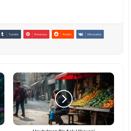
Tumblr
Pinterest
Reddit
VKontakte
Unutulmaz
Bir
Aşk
Hikayesi