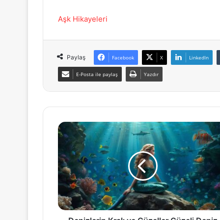
Aşk Hikayeleri
Paylaş
Facebook
X
LinkedIn
E-Posta ile paylaş
Yazdır
Denizlerin
Kralı
ve
Güzeller
Güzeli
Deniz
Kızının
Hikayesi