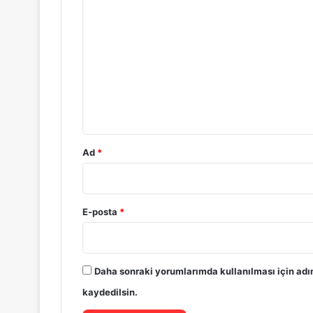
Y
o
r
u
m
*
Ad
*
E-posta
*
Daha sonraki yorumlarımda kullanılması için adı
kaydedilsin.