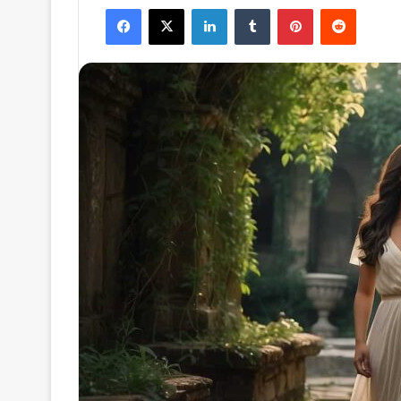
Facebook
X
LinkedIn
Tumblr
Pinterest
Reddit