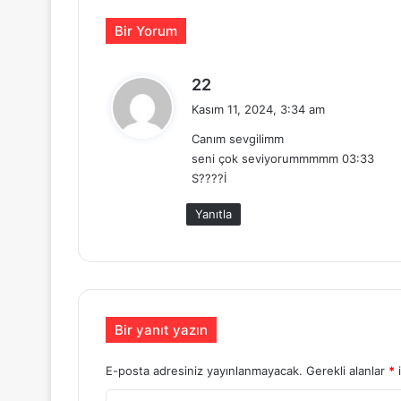
Bir Yorum
d
22
e
Kasım 11, 2024, 3:34 am
d
Canım sevgilimm
i
seni çok seviyorummmmm 03:33
k
S????İ
i
:
Yanıtla
Bir yanıt yazın
E-posta adresiniz yayınlanmayacak.
Gerekli alanlar
*
i