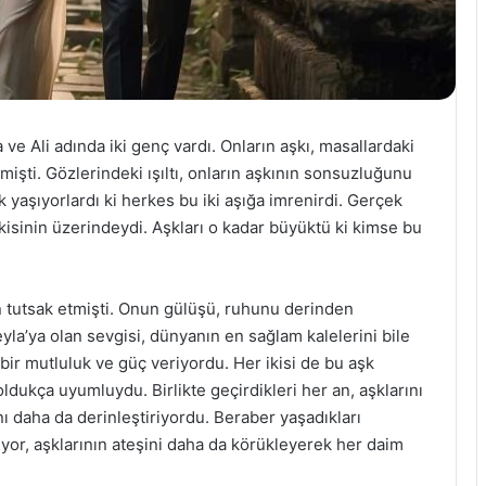
ve Ali adında iki genç vardı. Onların aşkı, masallardaki
nmişti. Gözlerindeki ışıltı, onların aşkının sonsuzluğunu
k yaşıyorlardı ki herkes bu iki aşığa imrenirdi. Gerçek
ikisinin üzerindeydi. Aşkları o kadar büyüktü ki kimse bu
 an tutsak etmişti. Onun gülüşü, ruhunu derinden
Leyla’ya olan sevgisi, dünyanın en sağlam kalelerini bile
bir mutluluk ve güç veriyordu. Her ikisi de bu aşk
oldukça uyumluydu. Birlikte geçirdikleri her an, aşklarını
nı daha da derinleştiriyordu. Beraber yaşadıkları
ırıyor, aşklarının ateşini daha da körükleyerek her daim