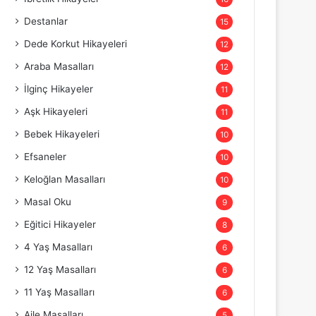
Destanlar
15
Dede Korkut Hikayeleri
12
Araba Masalları
12
İlginç Hikayeler
11
Aşk Hikayeleri
11
Bebek Hikayeleri
10
Efsaneler
10
Keloğlan Masalları
10
Masal Oku
9
Eğitici Hikayeler
8
4 Yaş Masalları
6
12 Yaş Masalları
6
11 Yaş Masalları
6
Aile Masalları
5