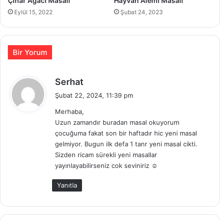
Çınar Ağacı Masalı
Hayvan Alemi Masalı
Eylül 15, 2022
Şubat 24, 2023
Bir Yorum
d
Serhat
e
Şubat 22, 2024, 11:39 pm
d
Merhaba,
i
Uzun zamandır buradan masal okuyorum
k
çocuğuma fakat son bir haftadır hic yeni masal
i
gelmiyor. Bugun ilk defa 1 tanr yeni masal cikti.
:
Sizden ricam sürekli yeni masallar
yayınlayabilirseniz cok seviniriz ☺️
Yanıtla