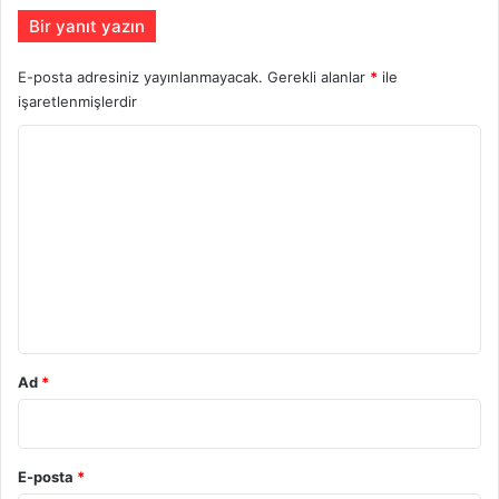
Bir yanıt yazın
E-posta adresiniz yayınlanmayacak.
Gerekli alanlar
*
ile
işaretlenmişlerdir
Y
o
r
u
m
*
Ad
*
E-posta
*