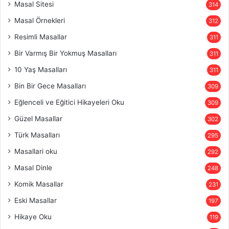
Masal Sitesi
314
Masal Örnekleri
312
Resimli Masallar
311
Bir Varmış Bir Yokmuş Masalları
311
10 Yaş Masalları
311
Bin Bir Gece Masalları
309
Eğlenceli ve Eğitici Hikayeleri Oku
309
Güzel Masallar
302
Türk Masalları
295
Masallari oku
292
Masal Dinle
248
Komik Masallar
231
Eski Masallar
197
Hikaye Oku
119