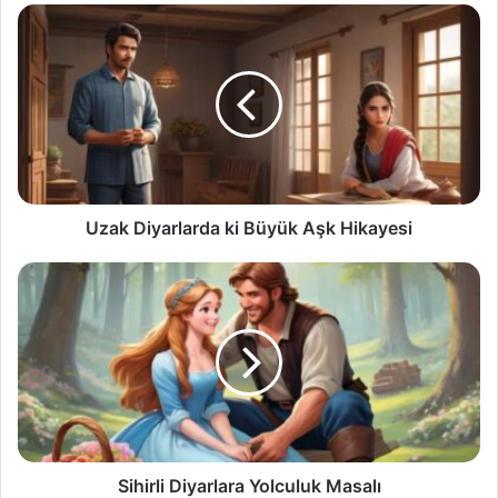
Uzak
Diyarlarda
ki
Büyük
Aşk
Hikayesi
Uzak Diyarlarda ki Büyük Aşk Hikayesi
Sihirli
Diyarlara
Yolculuk
Masalı
Sihirli Diyarlara Yolculuk Masalı