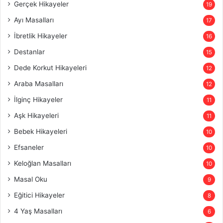
Gerçek Hikayeler
19
Ayı Masalları
17
İbretlik Hikayeler
16
Destanlar
15
Dede Korkut Hikayeleri
12
Araba Masalları
12
İlginç Hikayeler
11
Aşk Hikayeleri
11
Bebek Hikayeleri
10
Efsaneler
10
Keloğlan Masalları
10
Masal Oku
9
Eğitici Hikayeler
8
4 Yaş Masalları
6