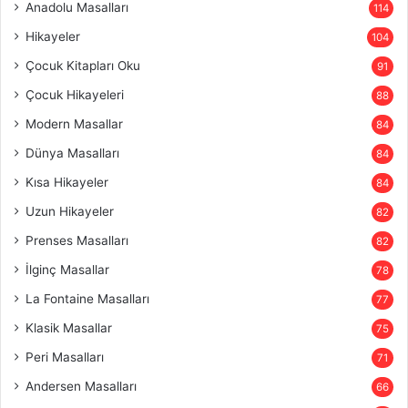
Anadolu Masalları
114
Hikayeler
104
Çocuk Kitapları Oku
91
Çocuk Hikayeleri
88
Modern Masallar
84
Dünya Masalları
84
Kısa Hikayeler
84
Uzun Hikayeler
82
Prenses Masalları
82
İlginç Masallar
78
La Fontaine Masalları
77
Klasik Masallar
75
Peri Masalları
71
Andersen Masalları
66