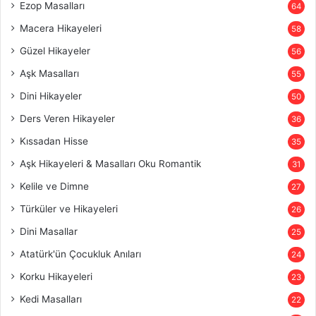
Ezop Masalları
64
Macera Hikayeleri
58
Güzel Hikayeler
56
Aşk Masalları
55
Dini Hikayeler
50
Ders Veren Hikayeler
36
Kıssadan Hisse
35
Aşk Hikayeleri & Masalları Oku Romantik
31
Kelile ve Dimne
27
Türküler ve Hikayeleri
26
Dini Masallar
25
Atatürk'ün Çocukluk Anıları
24
Korku Hikayeleri
23
Kedi Masalları
22