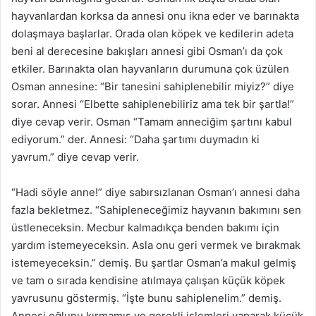
hayvanlardan korksa da annesi onu ikna eder ve barınakta
dolaşmaya başlarlar. Orada olan köpek ve kedilerin adeta
beni al derecesine bakışları annesi gibi Osman’ı da çok
etkiler. Barınakta olan hayvanların durumuna çok üzülen
Osman annesine: “Bir tanesini sahiplenebilir miyiz?” diye
sorar. Annesi “Elbette sahiplenebiliriz ama tek bir şartla!”
diye cevap verir. Osman “Tamam anneciğim şartını kabul
ediyorum.” der. Annesi: “Daha şartımı duymadın ki
yavrum.” diye cevap verir.
“Hadi söyle anne!” diye sabırsızlanan Osman’ı annesi daha
fazla bekletmez. “Sahipleneceğimiz hayvanın bakımını sen
üstleneceksin. Mecbur kalmadıkça benden bakımı için
yardım istemeyeceksin. Asla onu geri vermek ve bırakmak
istemeyeceksin.” demiş. Bu şartlar Osman’a makul gelmiş
ve tam o sırada kendisine atılmaya çalışan küçük köpek
yavrusunu göstermiş. “İşte bunu sahiplenelim.” demiş.
Annesi oğlunu kırmamış ve gerekli işlemleri yaparak küçük