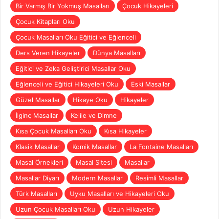
Bir Varmış Bir Yokmuş Masalları
Çocuk Hikayeleri
Çocuk Kitapları Oku
Çocuk Masalları Oku Eğitici ve Eğlenceli
Ders Veren Hikayeler
Dünya Masalları
Eğitici ve Zeka Geliştirici Masallar Oku
Eğlenceli ve Eğitici Hikayeleri Oku
Eski Masallar
Güzel Masallar
Hikaye Oku
Hikayeler
İlginç Masallar
Kelile ve Dimne
Kısa Çocuk Masalları Oku
Kısa Hikayeler
Klasik Masallar
Komik Masallar
La Fontaine Masalları
Masal Örnekleri
Masal Sitesi
Masallar
Masallar Diyarı
Modern Masallar
Resimli Masallar
Türk Masalları
Uyku Masalları ve Hikayeleri Oku
Uzun Çocuk Masalları Oku
Uzun Hikayeler