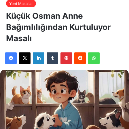
Yeni Masallar
Küçük Osman Anne
Bağımlılığından Kurtuluyor
Masalı
Facebook
X
LinkedIn
Tumblr
Pinterest
Reddit
WhatsApp