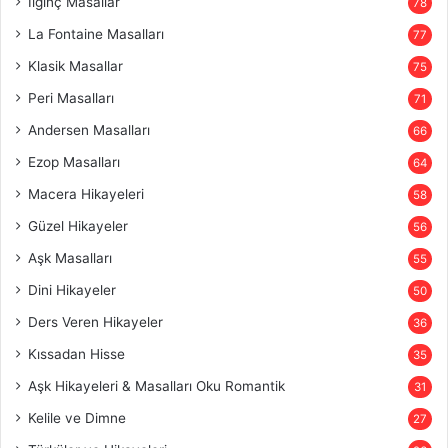
İlginç Masallar
78
La Fontaine Masalları
77
Klasik Masallar
75
Peri Masalları
71
Andersen Masalları
66
Ezop Masalları
64
Macera Hikayeleri
58
Güzel Hikayeler
56
Aşk Masalları
55
Dini Hikayeler
50
Ders Veren Hikayeler
36
Kıssadan Hisse
35
Aşk Hikayeleri & Masalları Oku Romantik
31
Kelile ve Dimne
27