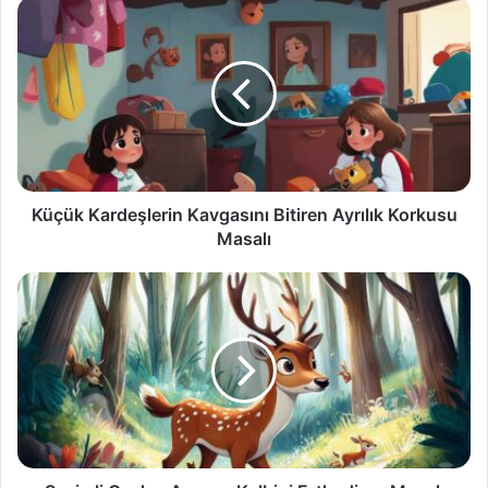
Küçük
Kardeşlerin
Kavgasını
Bitiren
Ayrılık
Korkusu
Masalı
Küçük Kardeşlerin Kavgasını Bitiren Ayrılık Korkusu
Masalı
Sevimli
Ceylan
Avcının
Kalbini
Fethediyor
Masalı