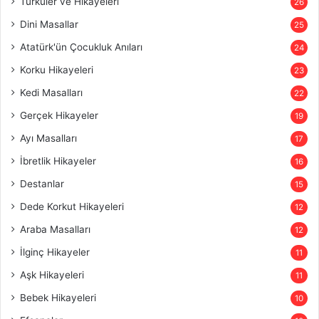
Türküler ve Hikayeleri
26
Dini Masallar
25
Atatürk'ün Çocukluk Anıları
24
Korku Hikayeleri
23
Kedi Masalları
22
Gerçek Hikayeler
19
Ayı Masalları
17
İbretlik Hikayeler
16
Destanlar
15
Dede Korkut Hikayeleri
12
Araba Masalları
12
İlginç Hikayeler
11
Aşk Hikayeleri
11
Bebek Hikayeleri
10