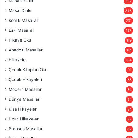
Masallari oku
292
Masal Dinle
248
Komik Masallar
231
Eski Masallar
197
Hikaye Oku
119
Anadolu Masalları
114
Hikayeler
104
Çocuk Kitapları Oku
91
Çocuk Hikayeleri
88
Modern Masallar
84
Dünya Masalları
84
Kısa Hikayeler
84
Uzun Hikayeler
82
Prenses Masalları
82