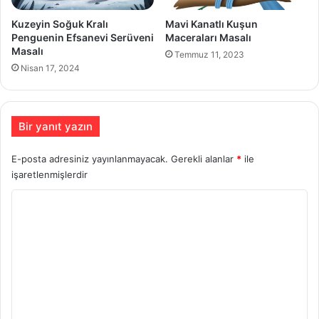
Kuzeyin Soğuk Kralı
Mavi Kanatlı Kuşun
Penguenin Efsanevi Serüveni
Maceraları Masalı
Masalı
Temmuz 11, 2023
Nisan 17, 2024
Bir yanıt yazın
E-posta adresiniz yayınlanmayacak.
Gerekli alanlar
*
ile
işaretlenmişlerdir
Y
o
r
u
m
*