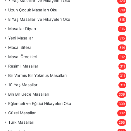
7 Yaş Masalları ve Hikayeleri Oku
320
Uzun Çocuk Masalları Oku
318
8 Yaş Masalları ve Hikayeleri Oku
318
Masallar Diyarı
316
Yeni Masallar
315
Masal Sitesi
314
Masal Örnekleri
312
Resimli Masallar
311
Bir Varmış Bir Yokmuş Masalları
311
10 Yaş Masalları
311
Bin Bir Gece Masalları
309
Eğlenceli ve Eğitici Hikayeleri Oku
309
Güzel Masallar
302
Türk Masalları
295