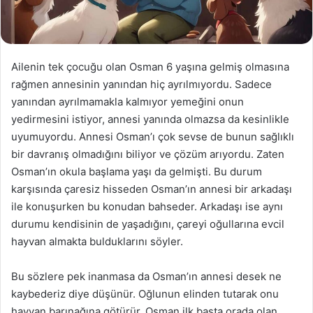
Ailenin tek çocuğu olan Osman 6 yaşına gelmiş olmasına
rağmen annesinin yanından hiç ayrılmıyordu. Sadece
yanından ayrılmamakla kalmıyor yemeğini onun
yedirmesini istiyor, annesi yanında olmazsa da kesinlikle
uyumuyordu. Annesi Osman’ı çok sevse de bunun sağlıklı
bir davranış olmadığını biliyor ve çözüm arıyordu. Zaten
Osman’ın okula başlama yaşı da gelmişti. Bu durum
karşısında çaresiz hisseden Osman’ın annesi bir arkadaşı
ile konuşurken bu konudan bahseder. Arkadaşı ise aynı
durumu kendisinin de yaşadığını, çareyi oğullarına evcil
hayvan almakta bulduklarını söyler.
Bu sözlere pek inanmasa da Osman’ın annesi desek ne
kaybederiz diye düşünür. Oğlunun elinden tutarak onu
hayvan barınağına götürür. Osman ilk başta orada olan