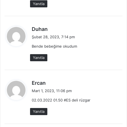
Yanıtla
i
:
d
Duhan
e
Şubat 28, 2023, 7:14 pm
d
Bende bebeğime okudum
i
k
Yanıtla
i
:
d
Ercan
e
Mart 1, 2023, 11:06 pm
d
02.03.2022 01.50 #ES deli rüzgar
i
k
Yanıtla
i
: