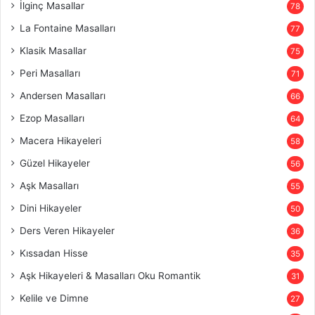
İlginç Masallar
78
La Fontaine Masalları
77
Klasik Masallar
75
Peri Masalları
71
Andersen Masalları
66
Ezop Masalları
64
Macera Hikayeleri
58
Güzel Hikayeler
56
Aşk Masalları
55
Dini Hikayeler
50
Ders Veren Hikayeler
36
Kıssadan Hisse
35
Aşk Hikayeleri & Masalları Oku Romantik
31
Kelile ve Dimne
27