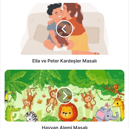
Ella
ve
Peter
Kardeşler
Masalı
Ella ve Peter Kardeşler Masalı
Hayvan
Alemi
Masalı
Hayvan Alemi Masalı