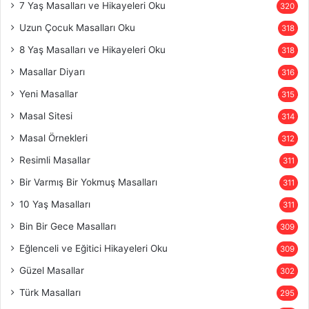
7 Yaş Masalları ve Hikayeleri Oku
320
Uzun Çocuk Masalları Oku
318
8 Yaş Masalları ve Hikayeleri Oku
318
Masallar Diyarı
316
Yeni Masallar
315
Masal Sitesi
314
Masal Örnekleri
312
Resimli Masallar
311
Bir Varmış Bir Yokmuş Masalları
311
10 Yaş Masalları
311
Bin Bir Gece Masalları
309
Eğlenceli ve Eğitici Hikayeleri Oku
309
Güzel Masallar
302
Türk Masalları
295