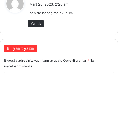
e
Mart 26, 2023, 2:26 am
d
ben de bebeğime okudum
i
k
Yanıtla
i
:
Bir yanıt yazın
E-posta adresiniz yayınlanmayacak.
Gerekli alanlar
*
ile
işaretlenmişlerdir
Y
o
r
u
m
*