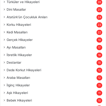
Türküler ve Hikayeleri
26
Dini Masallar
25
Atatürk'ün Çocukluk Anıları
24
Korku Hikayeleri
23
Kedi Masalları
22
Gerçek Hikayeler
19
Ayı Masalları
17
İbretlik Hikayeler
16
Destanlar
15
Dede Korkut Hikayeleri
12
Araba Masalları
12
İlginç Hikayeler
11
Aşk Hikayeleri
11
Bebek Hikayeleri
10