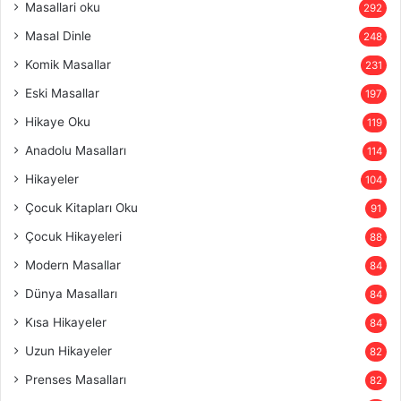
Masallari oku
292
Masal Dinle
248
Komik Masallar
231
Eski Masallar
197
Hikaye Oku
119
Anadolu Masalları
114
Hikayeler
104
Çocuk Kitapları Oku
91
Çocuk Hikayeleri
88
Modern Masallar
84
Dünya Masalları
84
Kısa Hikayeler
84
Uzun Hikayeler
82
Prenses Masalları
82