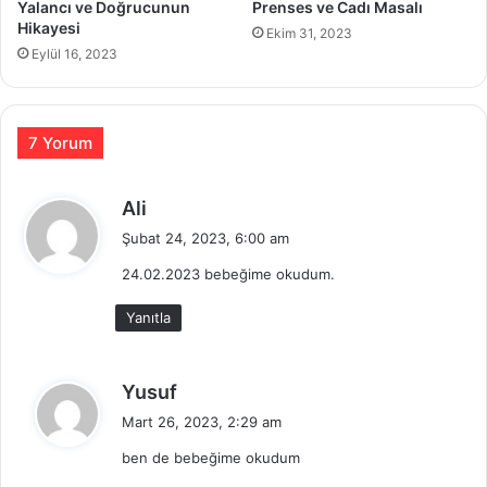
Yalancı ve Doğrucunun
Prenses ve Cadı Masalı
Hikayesi
Ekim 31, 2023
Eylül 16, 2023
7 Yorum
d
Ali
e
Şubat 24, 2023, 6:00 am
d
24.02.2023 bebeğime okudum.
i
k
Yanıtla
i
:
d
Yusuf
e
Mart 26, 2023, 2:29 am
d
ben de bebeğime okudum
i
k