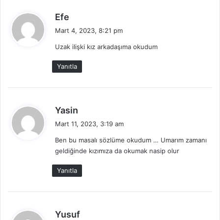
d
Efe
e
Mart 4, 2023, 8:21 pm
d
Uzak ilişki kız arkadaşıma okudum
i
k
Yanıtla
i
:
d
Yasin
e
Mart 11, 2023, 3:19 am
d
Ben bu masalı sözlüme okudum … Umarım zamanı
i
geldiğinde kızımıza da okumak nasip olur
k
i
Yanıtla
:
d
Yusuf