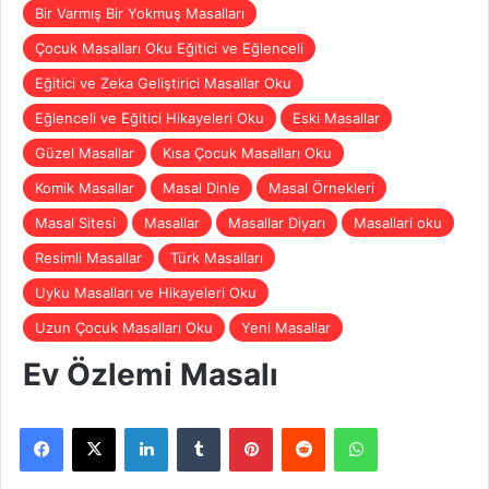
Bir Varmış Bir Yokmuş Masalları
Çocuk Masalları Oku Eğitici ve Eğlenceli
Eğitici ve Zeka Geliştirici Masallar Oku
Eğlenceli ve Eğitici Hikayeleri Oku
Eski Masallar
Güzel Masallar
Kısa Çocuk Masalları Oku
Komik Masallar
Masal Dinle
Masal Örnekleri
Masal Sitesi
Masallar
Masallar Diyarı
Masallari oku
Resimli Masallar
Türk Masalları
Uyku Masalları ve Hikayeleri Oku
Uzun Çocuk Masalları Oku
Yeni Masallar
Ev Özlemi Masalı
Facebook
X
LinkedIn
Tumblr
Pinterest
Reddit
WhatsApp